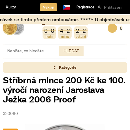
Přejít
Výkup
Kurzy
Registrace
Přihlášení
na
obsah
ek se tímto předem omlouváme. ***** U objednávek uskutečn
Burza opět otevírá za
NÁKUP
3
0
0
4
2
2
2
0
0
4
2
2
1
2
1
KOŠÍK
HLEDAT
Kategorie
Stříbrná mince 200 Kč ke 100.
výročí narození Jaroslava
Ježka 2006 Proof
320080