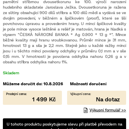
je
pamětní stříbrnou dvousetkorunu ke 100. výročí narození
0,0
hudebního skladatele Jaroslava Ježka. Dvousetkoruna je ražena
z
ze slitiny obsahující 900 dílů stříbra a 100 dílů mědi a vydává se ve
5
hvězdiček.
dvojím provedení, v běžném a špičkovém (proof), které se liší
povrchovou úpravou a provedením hrany. U mincí špičkové kvality
je pole mince vysoce leštěné a reliéf je matován, hrana je hladká s
vlysem "ČESKÁ NÁRODNÍ BANKA * Ag 0.900 * 13 g *". Mince
běžné kvality mají hranu vroubkovanou. Průměr mince je 31 mm,
hmotnost 13 g a síla je 2,2 mm. Stejně jako u každé ražby mincí
jsou i u těchto mincí povoleny odchylky v průměru 0,1 mm a v síle
0,15 mm. V hmotnosti je povolena odchylka nahoru 0,26 g a v
obsahu stříbra odchylka nahoru 1%.
Skladem
Můžeme doručit do:
10.8.2026
Možnosti doručení
1 499 Kč
Výkupní formulář >>
U tohoto produktu poskytujeme slevu při platbě převodem na