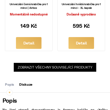
Univerzální černá krabička pro 1
Univerzální hnědá krabička pro 1
minci | Airbox
minci - XL kapsle
Momentálně nedostupné
Dočasně vyprodáno
149 Kč
595 Kč
Detail
Detail
ZOBRAZIT VŠECHNY SOUVISEJÍCÍ PRODUKTY
Popis
Diskuze
Na lícní straně dvousetkoruny je formou koláže na útržku