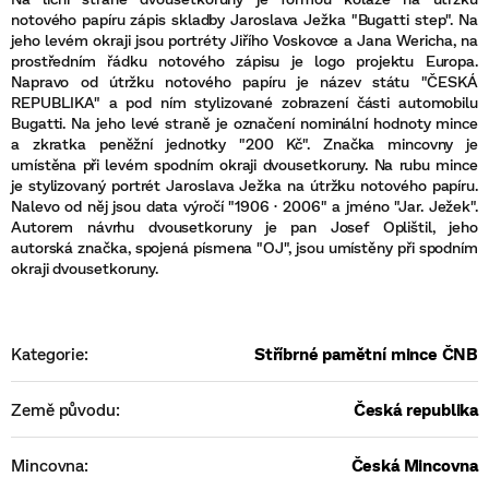
notového papíru zápis skladby Jaroslava Ježka "Bugatti step". Na
jeho levém okraji jsou portréty Jiřího Voskovce a Jana Wericha, na
prostředním řádku notového zápisu je logo projektu Europa.
Napravo od útržku notového papíru je název státu "ČESKÁ
REPUBLIKA" a pod ním stylizované zobrazení části automobilu
Bugatti. Na jeho levé straně je označení nominální hodnoty mince
a zkratka peněžní jednotky "200 Kč". Značka mincovny je
umístěna při levém spodním okraji dvousetkoruny. Na rubu mince
je stylizovaný portrét Jaroslava Ježka na útržku notového papíru.
Nalevo od něj jsou data výročí "1906 · 2006" a jméno "Jar. Ježek".
Autorem návrhu dvousetkoruny je pan Josef Oplištil, jeho
autorská značka, spojená písmena "OJ", jsou umístěny při spodním
okraji dvousetkoruny.
Kategorie
:
Stříbrné pamětní mince ČNB
Země původu
:
Česká republika
Mincovna
:
Česká Mincovna