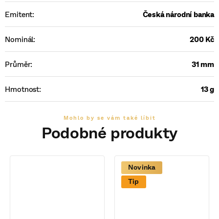
Emitent
:
Česká národní banka
Nominál
:
200 Kč
Průměr
:
31 mm
Hmotnost
:
13 g
Novinka
Tip