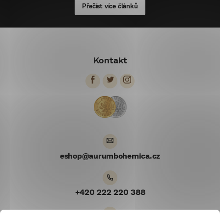
Přečíst více článků
Z
á
Kontakt
p
a
t
í
eshop
@
aurumbohemica.cz
+420 222 220 388