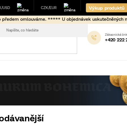
Výkup produktů
K/USD
CZK/EUR
uváme. ***** U objednávek uskutečněných mimo běžné fixačn
+420 222 
odávanější