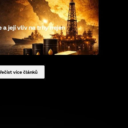
a její vliv na trhy nejen
řečíst více článků