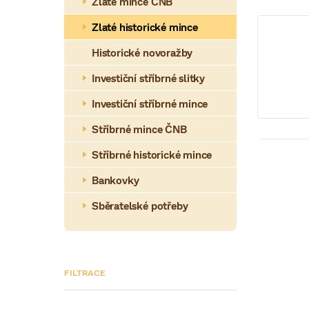
a
Zlaté mince ČNB
n
Zlaté historické mince
n
Historické novoražby
í
Investiční stříbrné slitky
p
Investiční stříbrné mince
a
Stříbrné mince ČNB
n
Stříbrné historické mince
V
e
Bankovky
ý
l
Sběratelské potřeby
p
i
s
p
Zlat