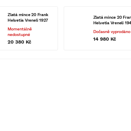
Zlatá mince 20 Frank
Zlatá mince 20 Fra
Helvetia Vreneli 1927
Helvetia Vreneli 19
Momentálně
Dočasně vyprodáno
nedostupné
14 980 Kč
20 380 Kč
KÓD:
271981
KÓD:
5464
Tip
Vynikající stav
á mince 10 Frank Vrenelli
Zlatá mince 20 Frank Helveti