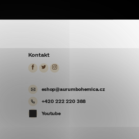
Kontakt
eshop
@
aurumbohemica.cz
+420 222 220 388
Youtube