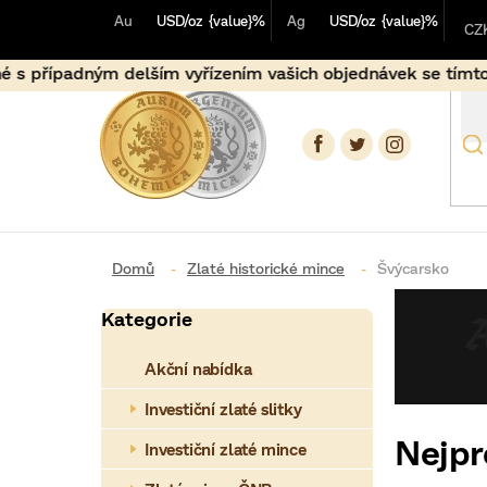
Přejít
Au
USD/oz
{value}%
Ag
USD/oz
{value}%
na
CZ
obsah
m delším vyřízením vašich objednávek se tímto předem omlo
Zlaté historické mince
Švýcarsko
P
Kategorie
Přeskočit
o
kategorie
Akční nabídka
s
t
Investiční zlaté slitky
Nejpr
r
Investiční zlaté mince