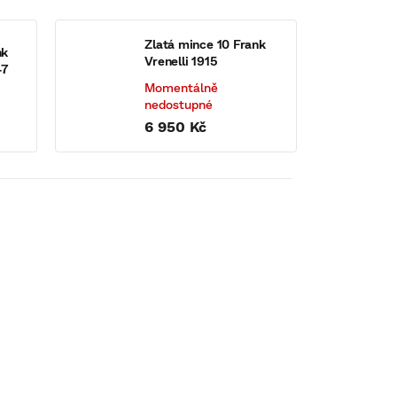
Zlatá mince 10 Frank
nk
Vrenelli 1915
47
Momentálně
nedostupné
6 950 Kč
80
KÓD:
546479
Vynikající stav
a
Zlatá mince 20 Frank Helvetia