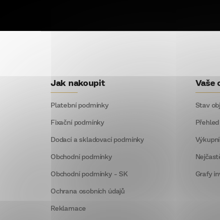
Z
á
p
Jak nakoupit
Vaše 
a
t
Platební podmínky
Stav ob
í
Fixační podmínky
Přehled
Dodací a skladovací podmínky
Výkupní
Obchodní podmínky
Nejčast
Obchodní podmínky - SK
Grafy in
Ochrana osobních údajů
Reklamace