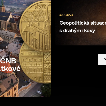
i
s
u
23.4.2026
Geopolitická situace 
s drahými kovy
e ČNB
P
átkové