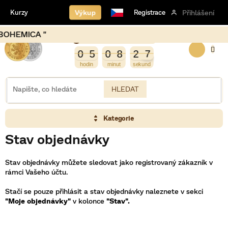
Přejít
Výkup
Kurzy
Registrace
Přihlášení
na
obsah
HEMICA "
Burza opět otevírá za
NÁKUP
3
9
8
0
5
0
8
2
8
7
0
5
0
8
2
7
KOŠÍK
HLEDAT
Kategorie
Stav objednávky
Stav objednávky můžete sledovat jako registrovaný zákazník v
rámci Vašeho účtu.
Stačí se pouze přihlásit a stav objednávky naleznete v sekci
"Moje objednávky"
v kolonce
"Stav".