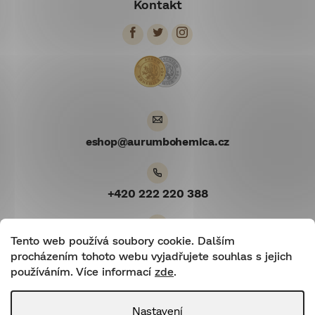
Kontakt
p
a
t
í
eshop
@
aurumbohemica.cz
+420 222 220 388
Tento web používá soubory cookie. Dalším
Youtube
procházením tohoto webu vyjadřujete souhlas s jejich
používáním. Více informací
zde
.
Nastavení