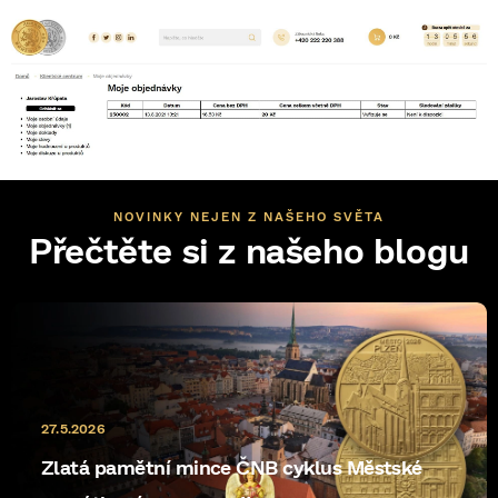
NOVINKY NEJEN Z NAŠEHO SVĚTA
Přečtěte si z našeho blogu
27.5.2026
Zlatá pamětní mince ČNB cyklus Městské