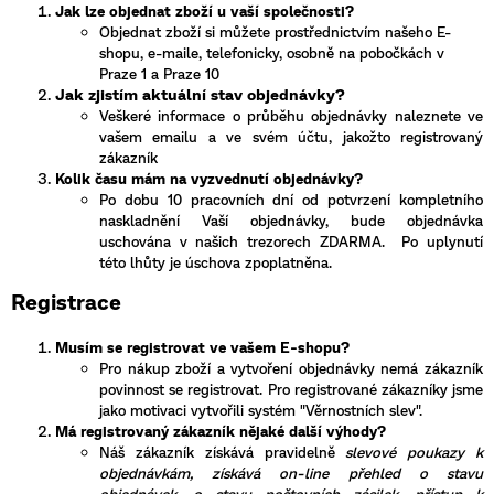
Jak lze objednat zboží u vaší společnosti?
Objednat zboží si můžete prostřednictvím našeho E-
shopu, e-maile, telefonicky, osobně na pobočkách v
Praze 1 a Praze 10
Jak zjistím aktuální stav objednávky?
Veškeré informace o průběhu objednávky naleznete ve
vašem emailu a ve svém účtu, jakožto registrovaný
zákazník
Kolik času mám na vyzvednutí objednávky?
Po dobu 10 pracovních dní od potvrzení kompletního
naskladnění Vaší objednávky, bude objednávka
uschována v našich trezorech ZDARMA. Po uplynutí
této lhůty je úschova zpoplatněna.
Registrace
Musím se registrovat ve vašem E-shopu?
Pro nákup zboží a vytvoření objednávky nemá zákazník
povinnost se registrovat. Pro registrované zákazníky jsme
jako motivaci vytvořili systém "Věrnostních slev".
Má registrovaný zákazník nějaké další výhody?
Náš zákazník získává pravidelně
slevové poukazy k
objednávkám, získává on-line přehled o stavu
objednávek, o stavu poštovních zásilek, přístup k