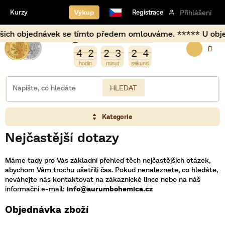
Přejít
Výkup
Kurzy
Registrace
Přihlášení
na
obsah
ch objednávek se tímto předem omlouváme. ***** U objedná
Burza opět otevírá za
NÁKUP
5
4
2
2
3
2
4
4
2
2
3
2
4
KOŠÍK
HLEDAT
Kategorie
Nejčastější dotazy
Máme tady pro Vás základní přehled těch nejčastějších otázek,
abychom Vám trochu ušetřili čas. Pokud nenaleznete, co hledáte,
neváhejte nás kontaktovat na zákaznické lince nebo na náš
informační e-mail:
info@aurumbohemica.cz
Objednávka zboží