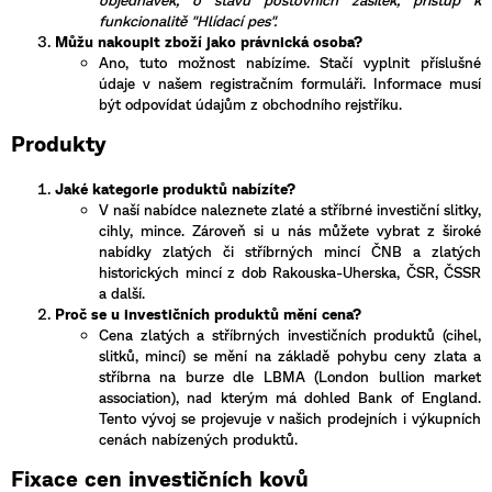
funkcionalitě "Hlídací pes".
Můžu nakoupit zboží jako právnická osoba?
Ano, tuto možnost nabízíme. Stačí vyplnit příslušné
údaje v našem registračním formuláři. Informace musí
být odpovídat údajům z obchodního rejstříku.
Produkty
Jaké kategorie produktů nabízíte?
V naší nabídce naleznete zlaté a stříbrné investiční slitky,
cihly, mince. Zároveň si u nás můžete vybrat z široké
nabídky zlatých či stříbrných mincí ČNB a zlatých
historických mincí z dob Rakouska-Uherska, ČSR, ČSSR
a další.
Proč se u investičních produktů mění cena?
Cena zlatých a stříbrných investičních produktů (cihel,
slitků, mincí) se mění na základě pohybu ceny zlata a
stříbrna na burze dle LBMA (London bullion market
association), nad kterým má dohled Bank of England.
Tento vývoj se projevuje v našich prodejních i výkupních
cenách nabízených produktů.
Fixace cen investičních kovů