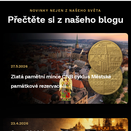
NOVINKY NEJEN Z NAŠEHO SVĚTA
Přečtěte si z našeho blogu
27.5.2026
Zlatá pamětní mince ČNB cyklus Městské
památkové rezervace II
10.5.2026
23.4.2026