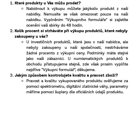
Které produkty u Vás můžu prodat?
Nabídnout k výkupu můžete jakýkoliv produkt z naší
nabídky. Nemusíte se však omezovat pouze na naši
nabídku. Vyplněním "Výkupního formuláře" si zajistíte
ocenění vaší sbírky do 48 hodin.
Kolik procent si strháváte při výkupu produktů, které nebyly
zakoupeny u vás?
U investičních produktů, které jsou v naší nabídce, ale
nebyly zakoupeny u naší společnosti, nestrháváme
žádné procento z výkupní ceny. Podmínky máte stejné
jako naši zákazníci. U numismatických produktů k
obchodu přistupujeme stejně, zde však prosím vyplňte
nejdříve "Výkupní formulář", děkujeme.
Jakým způsobem kontrolujete kvalitu a pravost zboží?
Pravost a kvalitu vykupovaného produktu ověřujeme za
pomoci spektrometru, digitální zlatnické váhy, parametry
měříme pomocí šuplery dle oficiálních údajů produktu.