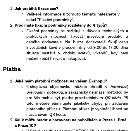
Jak probíhá fixace cen?
Veškeré informace k tomuto tématu naleznete v
sekci "Fixační podmínky".
Proč máte fixační podmínky rozděleny do 4 typů?
Fixační podmínky se rozlišují z důvodu technických a
praktických možnosti fixovat investiční produkt u
daného dodavatele. Na burze dodavatelé fixují cenu
investičních kovů v pracovní dny od 9:00 do 17:00. Jiná
situace nastává v období svátků, víkendů, kdy není
možné zboží fixovat a nakupovat.
Platba
Jaké mám platební možnosti ve vašem E-shopu?
E-shopovou objednávku můžete uhradit v
hotovosti,
převodem, dobírkou
, a zákaznicky nejsnazší metodou by
pro Vás mohla být platba prostřednictvím
QR kódu
. Při
této metodě eliminujete jakékoliv chyby při zadávání
platebního příkazu. Platební příkaz je vyplnění ihned po
nascanování QR kódu.
Kolik můžu hradit v hotovosti na pobočkách v Praze 1, Brně
a Praze 10?
V České republice zákon 254/2004 Sb., o omezení plateb