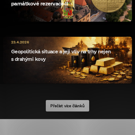
památkové rezervace II
10.5.2026
23.4.2026
ryzost rewrite
Geopolitická situace a její vliv na trhy nejen
s drahými kovy
Přečíst více článků
Z
á