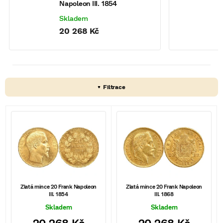
Napoleon III. 1854
N
Skladem
20 268 Kč
V
ý
p
i
s
Zlatá mince 20 Frank Napoleon
Zlatá mince 20 Frank Napoleon
III. 1854
III. 1868
p
Skladem
Skladem
r
20 268 Kč
20 268 Kč