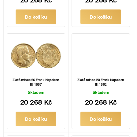
o
d
Do košíku
Do košíku
u
k
t
ů
Zlatá mince 20 Frank Napoleon
Zlatá mince 20 Frank Napoleon
III. 1867
III. 1862
Skladem
Skladem
20 268 Kč
20 268 Kč
Do košíku
Do košíku