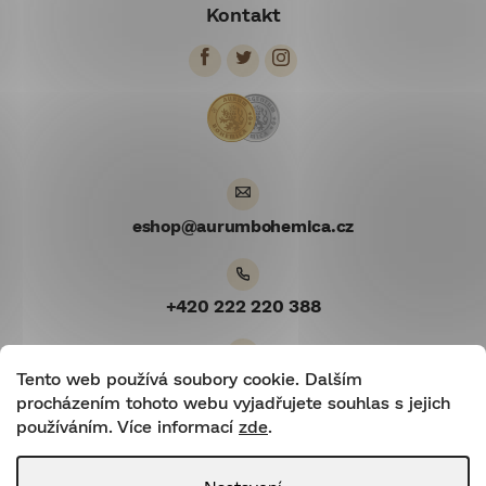
Kontakt
p
a
t
í
eshop
@
aurumbohemica.cz
+420 222 220 388
Tento web používá soubory cookie. Dalším
Youtube
procházením tohoto webu vyjadřujete souhlas s jejich
používáním. Více informací
zde
.