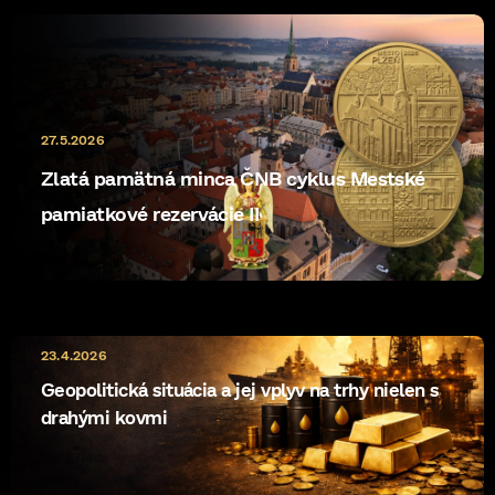
k
y
v
ý
p
i
s
27.5.2026
u
Zlatá pamätná minca ČNB cyklus Mestské
pamiatkové rezervácie II
23.4.2026
Geopolitická situácia a jej vplyv na trhy nielen s
drahými kovmi