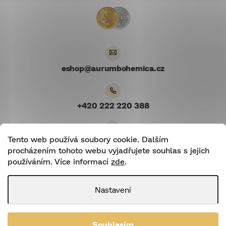
t
í
eshop
@
aurumbohemica.cz
+420 222 220 388
Tento web používá soubory cookie. Dalším
Youtube
procházením tohoto webu vyjadřujete souhlas s jejich
používáním. Více informací
zde
.
Nastavení
Shoptetnamiru.cz
|
Shoptet
Souhlasím