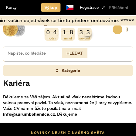
Přejít
Výkup
Kurzy
Registrace
Přihlášení
na
obsah
ním vašich objednávek se tímto předem omlouváme. ***** U
Burza opět otevírá za
NÁKUP
4
0
4
1
8
3
3
0
4
1
8
3
2
3
2
KOŠÍK
HLEDAT
Kategorie
Kariéra
Děkujeme za Váš zájem. Aktuálně však nenabízíme žádnou
volnou pracovní pozici. To však, neznamená že ji brzy nevypíšeme.
Vaše CV nám můžete posílat na e-mail
info@aurumbohemica.cz
. Děkujeme
NOVINKY NEJEN Z NAŠEHO SVĚTA