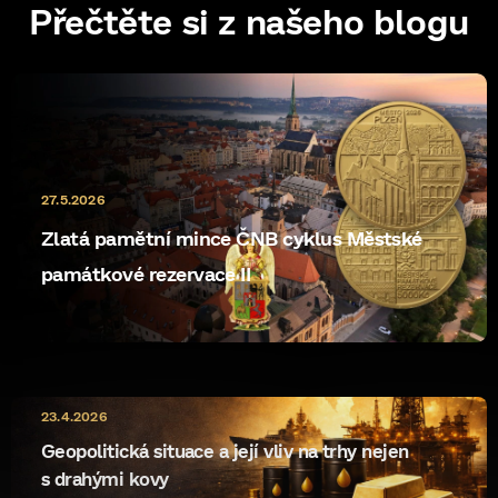
Přečtěte si z našeho blogu
27.5.2026
Zlatá pamětní mince ČNB cyklus Městské
památkové rezervace II
10.5.2026
23.4.2026
ryzost rewrite
Geopolitická situace a její vliv na trhy nejen
s drahými kovy