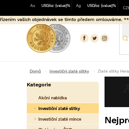
Přejít
Au
USD/oz
{value}%
Ag
USD/oz
{value}%
na
CZ
obsah
bjednávek se tímto předem omlouváme. ***** U objednávek u
Investiční zlaté slitky
Zlaté slitky Her
P
Kategorie
Přeskočit
o
kategorie
Akční nabídka
s
t
Investiční zlaté slitky
Nejpr
r
Investiční zlaté mince