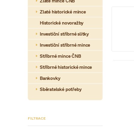
a
Zlaté mince ČNB
n
Zlaté historické mince
n
Historické novoražby
í
Investiční stříbrné slitky
p
Investiční stříbrné mince
a
Stříbrné mince ČNB
n
Stříbrné historické mince
V
e
Bankovky
ý
l
Sběratelské potřeby
p
i
s
p
100