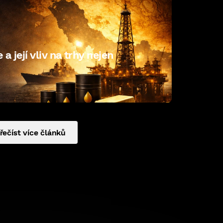
a její vliv na trhy nejen
řečíst více článků