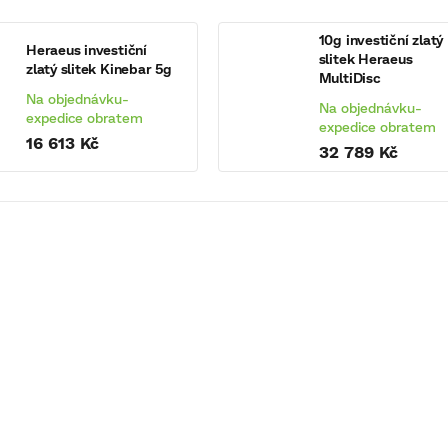
10g investiční zlatý
Heraeus investiční
slitek Heraeus
zlatý slitek Kinebar 5g
MultiDisc
Na objednávku-
Na objednávku-
expedice obratem
expedice obratem
16 613 Kč
32 789 Kč
KÓD:
1142100
KÓD:
1142
g investiční zlatý slitek
10g investiční zlatý slitek