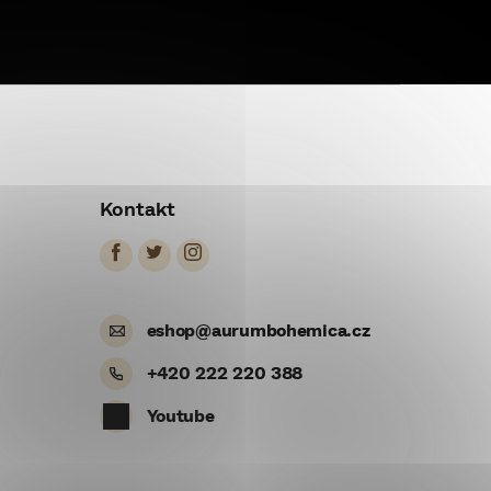
Kontakt
eshop
@
aurumbohemica.cz
+420 222 220 388
Youtube