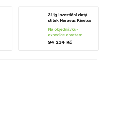
31,1g investiční zlatý
slitek Heraeus Kinebar
Na objednávku-
expedice obratem
94 234 Kč
010
KÓD:
1152010
10g investiční zlatý slitek