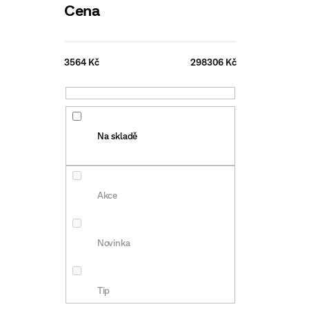
r
Cena
o
Na ob
d
3564
Kč
298306
Kč
u
k
t
Na skladě
ů
Akce
Novinka
10g
Tip
Na ob