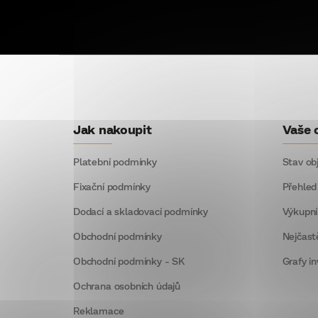
Z
á
p
Jak nakoupit
Vaše 
a
t
Platební podmínky
Stav ob
í
Fixační podmínky
Přehled
Dodací a skladovací podmínky
Výkupní
Obchodní podmínky
Nejčast
Obchodní podmínky - SK
Grafy in
Ochrana osobních údajů
Reklamace