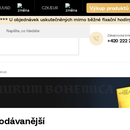
Výkup produktů
K/USD
CZK/EUR
skutečněných mimo běžné fixační hodiny (17:00-9:00 + víke
+420 222 
aeus
odávanější