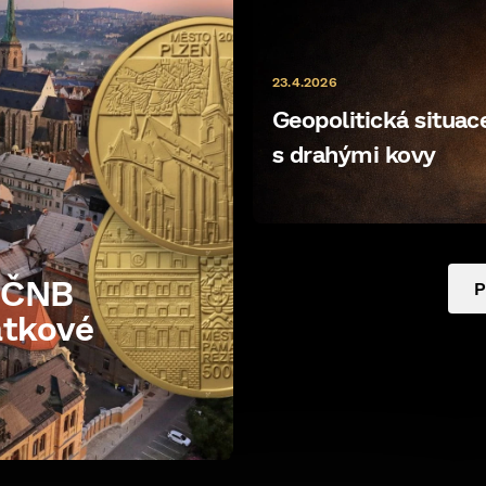
u
23.4.2026
Geopolitická situace 
s drahými kovy
e ČNB
P
átkové