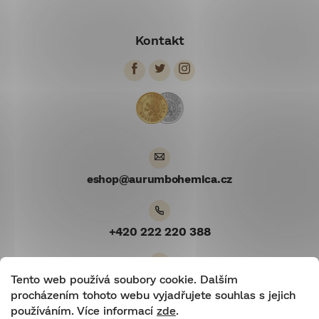
Z
á
Kontakt
p
a
t
í
eshop
@
aurumbohemica.cz
+420 222 220 388
Tento web používá soubory cookie. Dalším
Youtube
procházením tohoto webu vyjadřujete souhlas s jejich
používáním. Více informací
zde
.