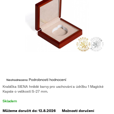
Průměrné
Podrobnosti hodnocení
Neohodnoceno
hodnocení
produktu
Krabička SIENA hnědé barvy pro uschování a údržbu 1 Magické
je
Kapsle o velikosti S-27 mm.
0,0
z
Skladem
5
hvězdiček.
Můžeme doručit do:
12.8.2026
Možnosti doručení