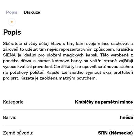
Popis
Diskuze
Sběratelé si vždy dělají hlavu s tím, kam svoje mince uschovat a
zároveň to udělat tím nejvíc reprezentativním způsobem.
Krabička
SIENA je ideální pro uložení magických kapslí. Tělo vyrobené z
pravého dřeva a samet krémové barvy na vnitřní straně zajišťují
vysoce kvalitní provedení. Certifikáty lze upevnit saténovou stuhou
na potahový polštář. Kapsle lze snadno vyjmout skrz prohlubeň
pro prst. Kazeta je zaoblena matným povrchem.
Kategorie
:
Krabičky na pamětní mince
Barva
:
hnědá
Země původu
:
SRN (Německo)