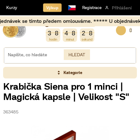
Přejít
Výkup
Kurzy
Registrace
Přihlášení
na
obsah
návek se tímto předem omlouváme. ***** U objednávek usku
Burza opět otevírá za
NÁKUP
3
9
3
8
4
8
2
8
3
8
4
8
2
7
7
8
KOŠÍK
HLEDAT
Kategorie
Krabička Siena pro 1 minci |
Magická kapsle | Velikost "S"
363485