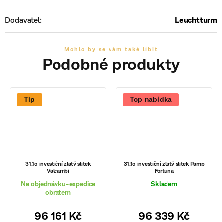
Dodavatel
:
Leuchtturm
Tip
Top nabídka
31,1g investiční zlatý slitek
31,1g investiční zlatý slitek Pamp
Valcambi
Fortuna
Na objednávku-expedice
Skladem
obratem
96 161 Kč
96 339 Kč