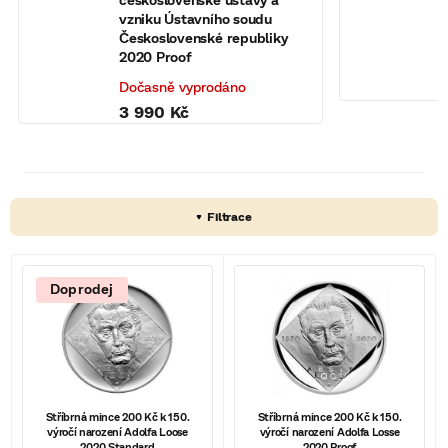
j
vzniku Ústavního soudu
P
Československé republiky
M
2020 Proof
Dočasně vyprodáno
3 990 Kč
V
Doprodej
ý
p
i
s
Stříbrná mince 200 Kč k 150.
Stříbrná mince 200 Kč k 150.
výročí narození Adolfa Loose
výročí narození Adolfa Losse
p
2020 Standard
2020 Proof