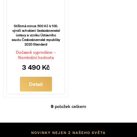
Stříbrná mince 500 Kč k 100.
výročí schválení československé
ústavy a vzniku Ústavního
soudu Československé republiky
2020 Standard
Dočasně vyprodáno -
Nominální hodnota
3 490 Kč
Detail
9
položek celkem
O
v
l
á
d
NOVINKY NEJEN Z NAŠEHO SVĚTA