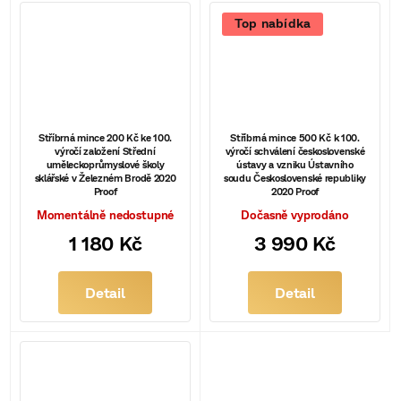
Top nabídka
Stříbrná mince 200 Kč ke 100.
Stříbrná mince 500 Kč k 100.
výročí založení Střední
výročí schválení československé
uměleckoprůmyslové školy
ústavy a vzniku Ústavního
sklářské v Železném Brodě 2020
soudu Československé republiky
Proof
2020 Proof
Momentálně nedostupné
Dočasně vyprodáno
1 180 Kč
3 990 Kč
Detail
Detail