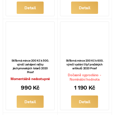
Detail
Detail
Stříbrná mince 200 Kč k 500.
Stříbrná mince 200 Kč k 600.
výročí zahájení ražby
výročí vydání čtyř pražských
jáchymovských tolarů 2020
artikulů 2020 Proof
Proof
Dočasně vyprodáno -
Momentálně nedostupné
Nominální hodnota
990 Kč
1 190 Kč
Detail
Detail