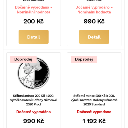
r
Dočasně vyprodáno -
Dočasně vyprodáno -
Nominální hodnota
Nominální hodnota
o
200 Kč
990 Kč
d
u
Detail
Detail
k
t
Doprodej
Doprodej
ů
Stříbrná mince 200 Kč k 200.
Stříbrná mince 200 Kč k 200.
výročí narození Boženy Němcové
výročí narození Boženy Němcové
2020 Proof
2020 Standard
Dočasně vyprodáno
Dočasně vyprodáno
990 Kč
1 192 Kč