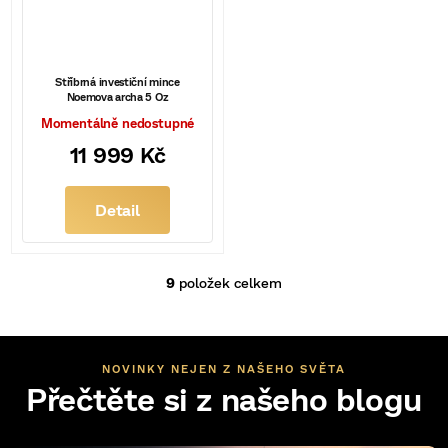
Stříbrná investiční mince
Noemova archa 5 Oz
Momentálně nedostupné
11 999 Kč
Detail
9
položek celkem
O
v
l
á
d
NOVINKY NEJEN Z NAŠEHO SVĚTA
a
Přečtěte si z našeho blogu
c
í
p