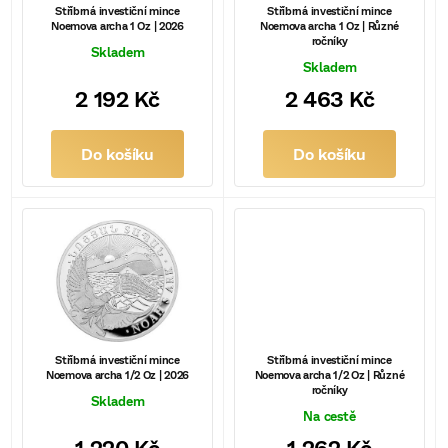
s
Stříbrná investiční mince
Stříbrná investiční mince
Noemova archa 1 Oz | 2026
Noemova archa 1 Oz | Různé
p
ročníky
Skladem
r
Skladem
2 192 Kč
2 463 Kč
o
d
Do košíku
Do košíku
u
k
t
ů
Stříbrná investiční mince
Stříbrná investiční mince
Noemova archa 1/2 Oz | 2026
Noemova archa 1/2 Oz | Různé
ročníky
Skladem
Na cestě
1 220 Kč
1 262 Kč