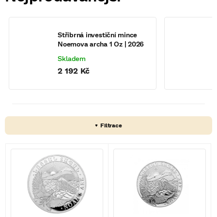
Stříbrná investiční mince
S
Noemova archa 1 Oz | 2026
N
Skladem
2 192 Kč
V
ý
p
i