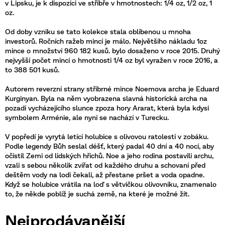
v Lipsku, je k dispozici ve stříbře v hmotnostech: 1/4 oz, 1/2 oz, 1
oz.
Od doby vzniku se tato kolekce stala oblíbenou u mnoha
investorů. Ročních ražeb mincí je málo. Největšího nákladu 1oz
mince o množství 960 182 kusů. bylo dosaženo v roce 2015. Druhý
nejvyšší počet mincí o hmotnosti 1/4 oz byl vyražen v roce 2016, a
to 388 501 kusů.
Autorem reverzní strany stříbrné mince Noemova archa je Eduard
Kurginyan. Byla na něm vyobrazena slavná historická archa na
pozadí vycházejícího slunce zpoza hory Ararat, která byla kdysi
symbolem Arménie, ale nyní se nachází v Turecku.
V popředí je vyrytá letící holubice s olivovou ratolestí v zobáku.
Podle legendy Bůh seslal déšť, který padal 40 dní a 40 nocí, aby
očistil Zemi od lidských hříchů. Noe a jeho rodina postavili archu,
vzali s sebou několik zvířat od každého druhu a schovaní před
deštěm vody na lodi čekali, až přestane pršet a voda opadne.
Když se holubice vrátila na loď s větvičkou olivovníku, znamenalo
to, že někde poblíž je suchá země, na které je možné žít.
Nejprodávanější