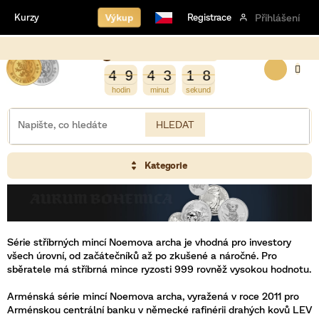
Přejít
Výkup
Kurzy
Registrace
Přihlášení
na
obsah
! UPOZ
Burza opět otevírá za
NÁKUP
7
2
9
4
9
4
3
1
8
8
4
9
4
3
1
7
KOŠÍK
HLEDAT
Kategorie
Série stříbrných mincí Noemova archa je vhodná pro investory
všech úrovní, od začátečníků až po zkušené a náročné. Pro
sběratele má stříbrná mince ryzosti 999 rovněž vysokou hodnotu.
Arménská série mincí Noemova archa, vyražená v roce 2011 pro
Arménskou centrální banku v německé rafinérii drahých kovů LEV