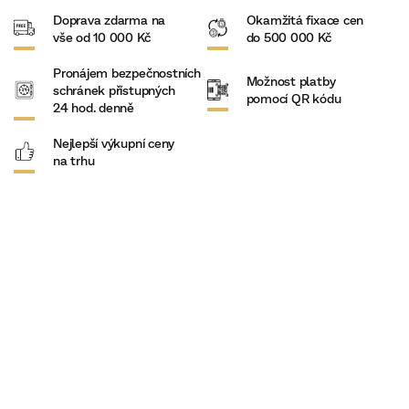
Doprava zdarma na
Okamžitá fixace cen
vše od 10 000 Kč
do 500 000 Kč
Pronájem bezpečnostních
Možnost platby
schránek přístupných
pomocí QR kódu
24 hod. denně
Nejlepší výkupní ceny
na trhu