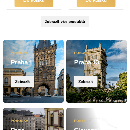
Zobrazit více produktů
POBOČKA
POBOČKA
Praha 1
Praha 10
Zobrazit
Zobrazit
POBOČKA
POŠTA
Brno
Slovensko