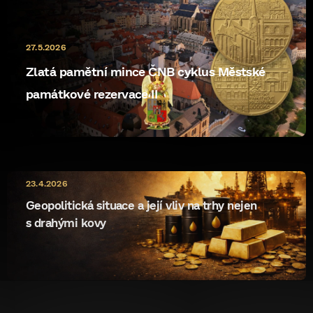
27.5.2026
Zlatá pamětní mince ČNB cyklus Městské
památkové rezervace II
10.5.2026
23.4.2026
ryzost rewrite
Geopolitická situace a její vliv na trhy nejen
s drahými kovy