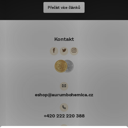
Přečíst více článků
Z
á
Kontakt
p
a
t
í
eshop
@
aurumbohemica.cz
+420 222 220 388