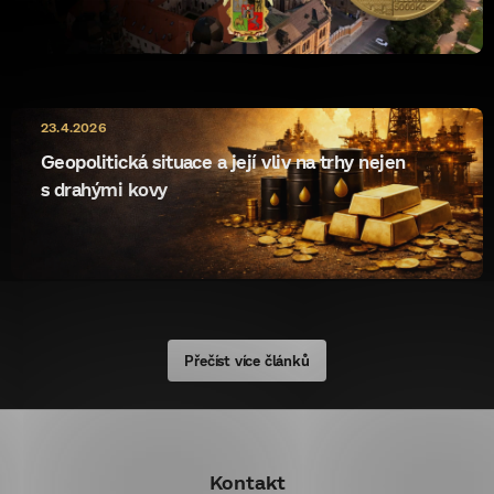
10.5.2026
23.4.2026
ryzost rewrite
Geopolitická situace a její vliv na trhy nejen
s drahými kovy
Přečíst více článků
Z
á
Kontakt