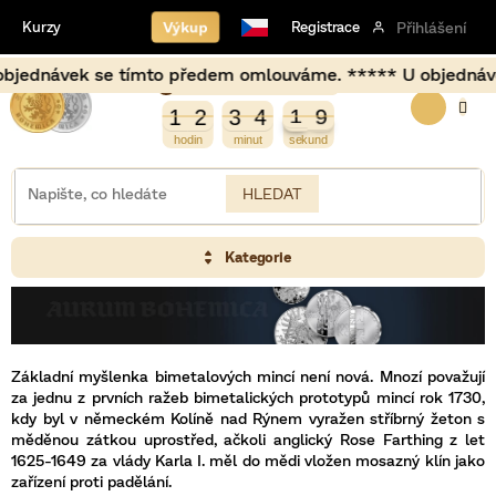
Přejít
Výkup
Kurzy
Registrace
Přihlášení
na
obsah
jednávek se tímto předem omlouváme. ***** U objednávek u
Burza opět otevírá za
NÁKUP
0
2
1
2
3
4
2
9
1
1
2
3
4
1
9
KOŠÍK
HLEDAT
Kategorie
Základní myšlenka bimetalových mincí není nová. Mnozí považují
za jednu z prvních ražeb bimetalických prototypů mincí rok 1730,
kdy byl v německém Kolíně nad Rýnem vyražen stříbrný žeton s
měděnou zátkou uprostřed, ačkoli anglický Rose Farthing z let
1625-1649 za vlády Karla I. měl do mědi vložen mosazný klín jako
zařízení proti padělání.