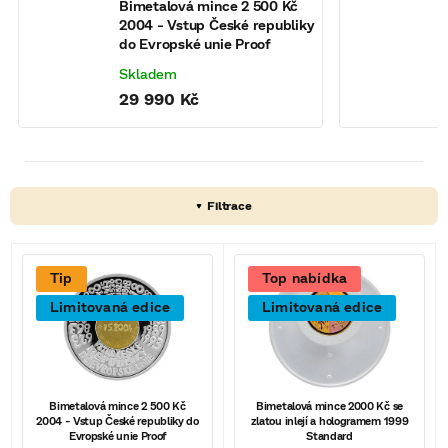
Bimetalová mince 2 500 Kč
B
2004 - Vstup České republiky
z
do Evropské unie Proof
1
Skladem
29 990 Kč
V
Tip
Top nabídka
ý
Limitovaná edice
Limitovaná edice
p
i
s
Bimetalová mince 2 500 Kč
Bimetalová mince 2000 Kč se
2004 - Vstup České republiky do
zlatou inlejí a hologramem 1999
p
Evropské unie Proof
Standard