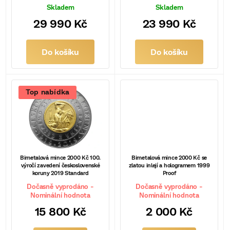
r
Skladem
Skladem
29 990 Kč
23 990 Kč
o
d
Do košíku
Do košíku
u
k
Top nabídka
t
ů
Bimetalová mince 2000 Kč 100.
Bimetalová mince 2000 Kč se
výročí zavedení československé
zlatou inlejí a hologramem 1999
koruny 2019 Standard
Proof
Dočasně vyprodáno -
Dočasně vyprodáno -
Nominální hodnota
Nominální hodnota
15 800 Kč
2 000 Kč