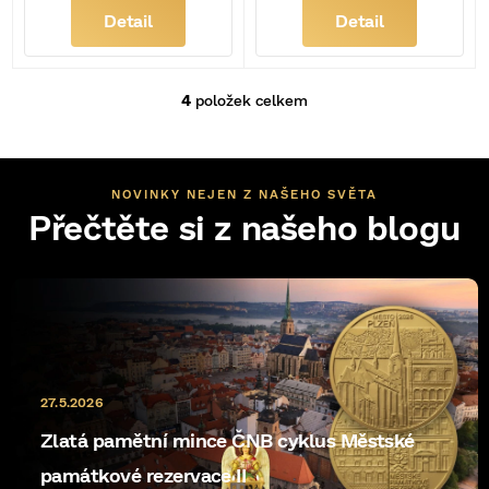
Detail
Detail
4
položek celkem
O
v
l
á
d
NOVINKY NEJEN Z NAŠEHO SVĚTA
a
Přečtěte si z našeho blogu
c
í
p
r
v
k
y
v
ý
27.5.2026
p
Zlatá pamětní mince ČNB cyklus Městské
i
s
památkové rezervace II
u