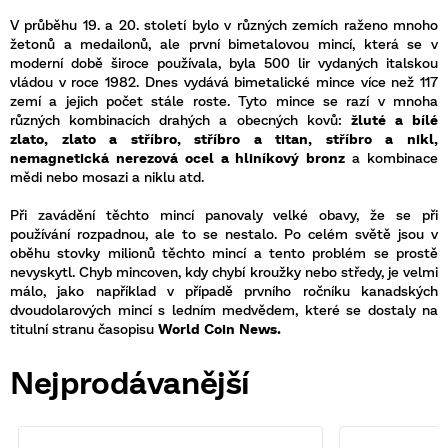
V průběhu 19. a 20. století bylo v různých zemích raženo mnoho
žetonů a medailonů, ale první bimetalovou mincí, která se v
moderní době široce používala, byla 500 lir vydaných italskou
vládou v roce 1982. Dnes vydává bimetalické mince více než 117
zemí a jejich počet stále roste. Tyto mince se razí v mnoha
různých kombinacích drahých a obecných kovů:
žluté a bílé
zlato, zlato a stříbro, stříbro a titan, stříbro a nikl,
nemagnetická nerezová ocel a hliníkový bronz
a kombinace
mědi nebo mosazi a niklu atd.
Při zavádění těchto mincí panovaly velké obavy, že se při
používání rozpadnou, ale to se nestalo. Po celém světě jsou v
oběhu stovky milionů těchto mincí a tento problém se prostě
nevyskytl. Chyb mincoven, kdy chybí kroužky nebo středy, je velmi
málo, jako například v případě prvního ročníku kanadských
dvoudolarových mincí s ledním medvědem, které se dostaly na
titulní stranu časopisu
World Coin News.
Nejprodávanější