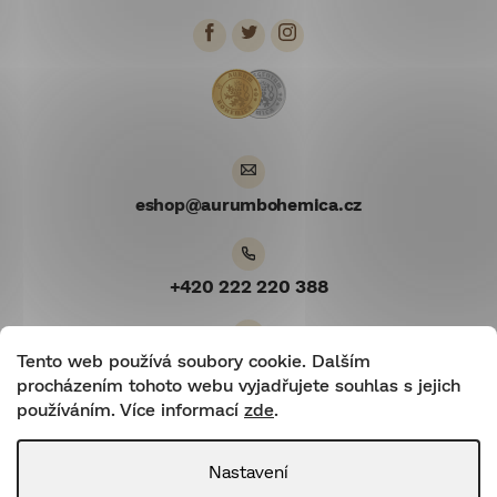
p
a
t
í
eshop
@
aurumbohemica.cz
+420 222 220 388
Tento web používá soubory cookie. Dalším
Youtube
procházením tohoto webu vyjadřujete souhlas s jejich
používáním. Více informací
zde
.
Nastavení