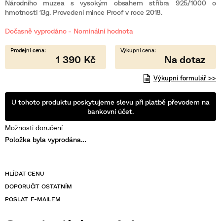
je
Národního muzea s vysokým obsahem stříbra 925/1000 o
0,0
hmotnosti 13g. Provedení mince Proof v roce 2018.
z
5
hvězdiček.
Dočasně vyprodáno - Nominální hodnota
1 390 Kč
Výkupní formulář >>
U tohoto produktu poskytujeme slevu při platbě převodem na
bankovní účet.
Možnosti doručení
Položka byla vyprodána…
POSLAT