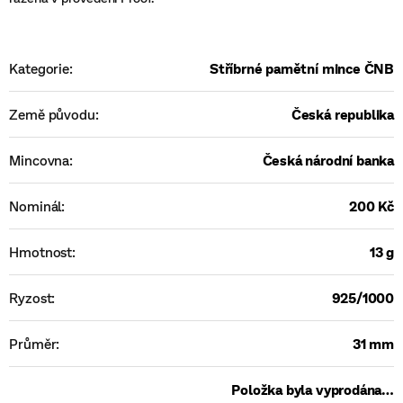
Kategorie
:
Stříbrné pamětní mince ČNB
Země původu
:
Česká republika
Mincovna
:
Česká národní banka
Nominál
:
200 Kč
Hmotnost
:
13 g
Ryzost
:
925/1000
Průměr
:
31 mm
Položka byla vyprodána…