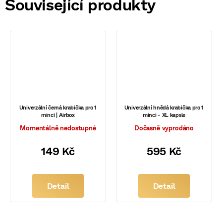
Související produkty
Univerzální černá krabička pro 1
Univerzální hnědá krabička pro 1
minci | Airbox
minci - XL kapsle
Momentálně nedostupné
Dočasně vyprodáno
149 Kč
595 Kč
Detail
Detail