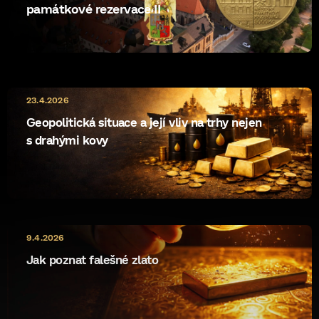
památkové rezervace II
23.4.2026
Geopolitická situace a její vliv na trhy nejen
s drahými kovy
9.4.2026
Jak poznat falešné zlato