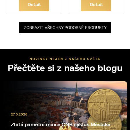
Detail
Detail
ZOBRAZIT VŠECHNY PODOBNÉ PRODUKTY
NOVINKY NEJEN Z NAŠEHO SVĚTA
Přečtěte si z našeho blogu
27.5.2026
Zlatá pamětní mince ČNB cyklus Městské