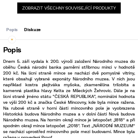
ZOBRAZIT VŠECHNY SOUVISEJÍCÍ PRODUKTY
Popis
Diskuze
Dnem 5. září vydala k 200. výročí založení Národního muzea do
oběhu Česká národní banka paměrní stříbrnou minci v hodnotě
200 kč. Na lícní straně mince se nachází dvě pomyslné vitríny,
které obsahují vybrané exponáty Národního muzea. V nich jsou
například kostra plejtváka myšoka, zkamenělina trilobita a
kamenná plastika hlavy Kelta ze Mšeckých Žehrovic. Dále je na
lícní straně jméno státu "ČESKÁ REPUBLIKA", nominální hodnota
ve výši 200 kč a značka České Mincovny, kde byla mince ražena.
Na rubové straně v horní části mincovního pole je vyobrazena
Historická budova Národního muzea a v dolní části Nová budova
Národního muzea. Na horním okraji mince je letopočet „1818“ a při
spodním okraji mince letopočet „2018“. Text „NÁRODNÍ MUZEUM“
se nachází uprostřed mincovního pole mezi budovami. Mince byla
ražena v provedení Proof.