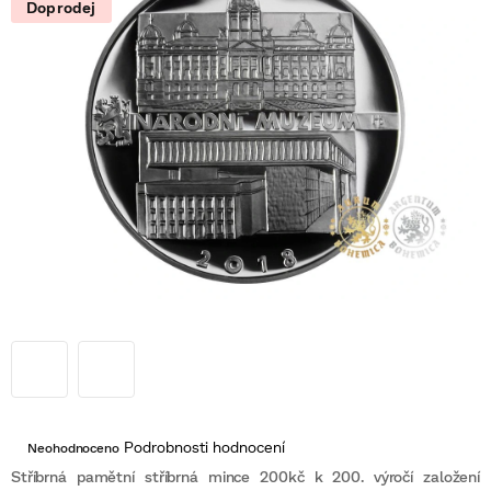
Doprodej
Průměrné
Podrobnosti hodnocení
Neohodnoceno
hodnocení
produktu
Stříbrná pamětní stříbrná mince 200kč k 200. výročí založení