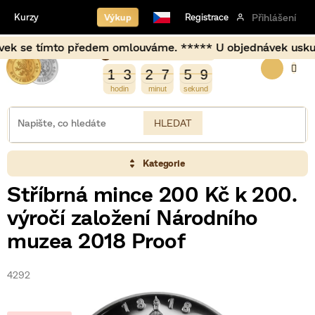
Přejít
Výkup
Kurzy
Registrace
Přihlášení
na
obsah
e tímto předem omlouváme. ***** U objednávek uskutečněný
Burza opět otevírá za
NÁKUP
8
0
0
1
3
2
7
5
9
1
3
2
7
5
8
9
8
KOŠÍK
HLEDAT
Kategorie
Stříbrná mince 200 Kč k 200.
výročí založení Národního
muzea 2018 Proof
4292