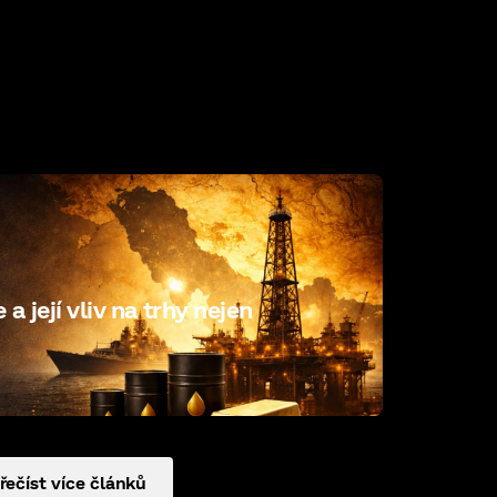
a její vliv na trhy nejen
řečíst více článků