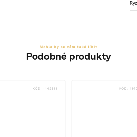
Ryz
KÓD:
1142311
KÓD:
114