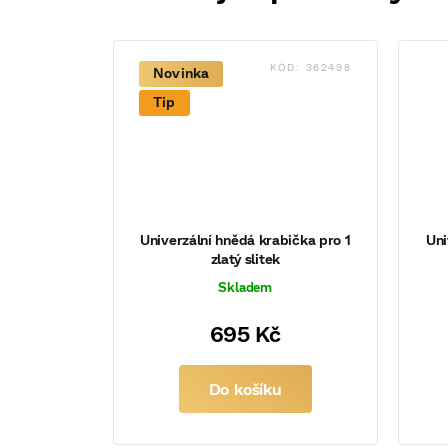
KÓD:
362498
Novinka
Tip
Univerzální hnědá krabička pro 1
Uni
zlatý slitek
Skladem
695 Kč
Do košíku