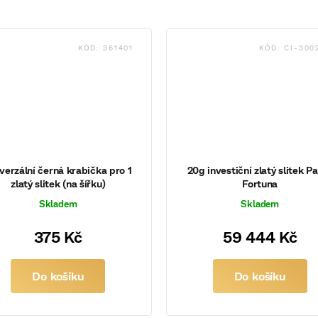
KÓD:
361401
KÓD:
CI-300
verzální černá krabička pro 1
20g investiční zlatý slitek 
zlatý slitek (na šířku)
Fortuna
Skladem
Skladem
375 Kč
59 444 Kč
Do košíku
Do košíku