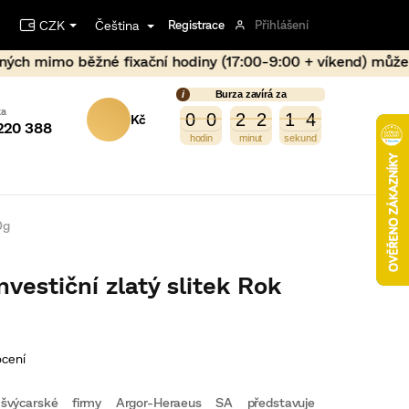
CZK
Čeština
Registrace
Přihlášení
ní hodiny (17:00-9:00 + víkend) může dojít vlivem prudkéh
Burza zavírá za
NÁKUPNÍ
5
4
0
0
2
2
1
4
3
0
0
2
2
1
3
220 388
KOŠÍK
0g
vestiční zlatý slitek Rok
ocení
 švýcarské firmy Argor-Heraeus SA představuje