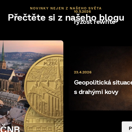
NOVINKY NEJEN Z NAŠEHO SVĚTA
10.5.2026
Přečtěte si z našeho blogu
ryzost rewrite
23.4.2026
Geopolitická situace 
s drahými kovy
e ČNB
P