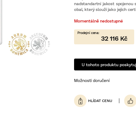
5,0
nadstandartní jakost spojenou s
z
5
obal, který slouží jako jejich cert
hvězdiček.
Momentálně nedostupné
32 116 Kč
U tohoto produktu poskytuj
Možnosti doručení