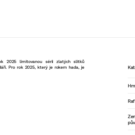
 2025 limitovanou sérii zlatých slitků
ři. Pro rok 2025, který je rokem hada, je
Kat
Hm
Raf
Ze
pů