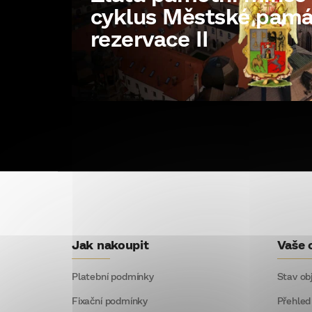
cyklus Městské pam
rezervace II
Z
á
p
Jak nakoupit
Vaše 
a
t
Platební podmínky
Stav ob
í
Fixační podmínky
Přehled