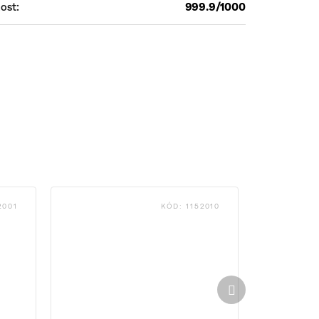
ost
:
999.9/1000
2001
KÓD:
1152010
Další
produkt