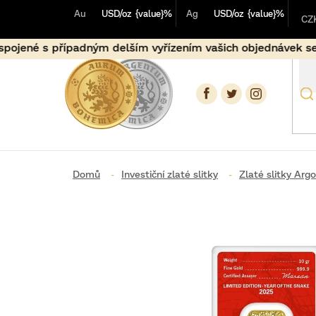
Přejít
Au
USD/oz
{value}%
Ag
USD/oz
{value}%
na
CZ
obsah
m delším vyřízením vašich objednávek se tímto předem oml
Investiční zlaté slitky
Zlaté slitky Arg