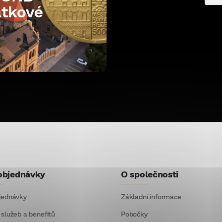
átkové
objednávky
O společnosti
jednávky
Základní informace
 služeb a benefitů
Pobočky