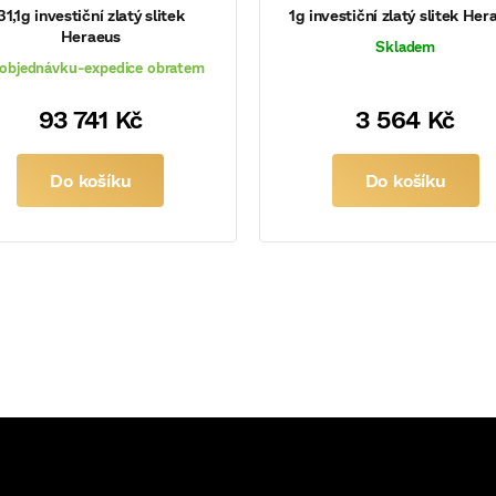
31,1g investiční zlatý slitek
1g investiční zlatý slitek Her
Heraeus
Skladem
objednávku-expedice obratem
93 741 Kč
3 564 Kč
Do košíku
Do košíku