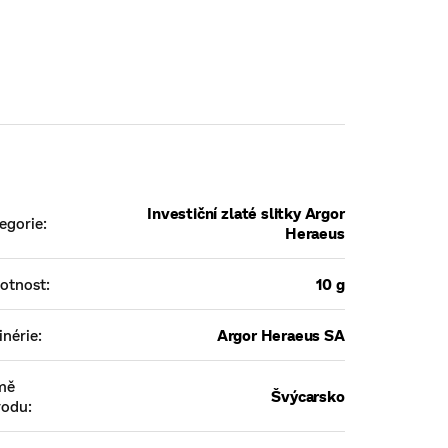
Investiční zlaté slitky Argor
egorie
:
Heraeus
otnost
:
10 g
inérie
:
Argor Heraeus SA
mě
Švýcarsko
vodu
: