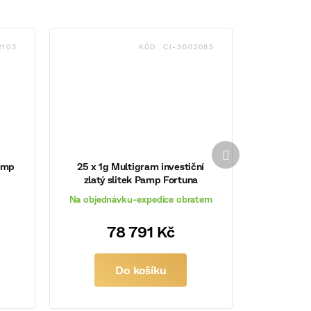
2103
KÓD:
CI-3002085
Další
produkt
Pamp
25 x 1g Multigram investiční
zlatý slitek Pamp Fortuna
Na objednávku-expedice obratem
78 791 Kč
Do košíku