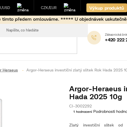
Výkup produktů
K/USD
CZK/EUR
ouváme. ***** U objednávek uskutečněných mimo běžné fixač
+420 222 
or Heraeus
Argor-Heraeus investiční zlatý slitek Rok Hada 2025 1
Argor-Heraeus in
Hada 2025 10g
CI-3002292
Průměrné
Podrobnosti hodn
1 hodnocení
hodnocení
produktu
je
Zlatý investiční slitek od