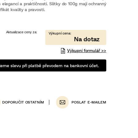
 elegancí a praktičností. Slitky do 100g mají ochranný
ifikát kvality a pravosti.
Výkupní formulář >>
eme slevu při platbě převodem na bankovní účet.
POSLAT