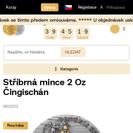
Přejít
Výkup
Kurzy
Registrace
Přihlášení
na
obsah
 se tímto předem omlouváme. ***** U objednávek uskutečněn
Burza opět otevírá za
NÁKUP
2
0
3
9
4
5
1
9
3
9
4
5
1
8
9
8
KOŠÍK
HLEDAT
Kategorie
Stříbrná mince 2 Oz
Čingischán
480923
Novinka