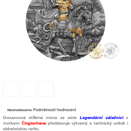
Průměrné
Podrobnosti hodnocení
Neohodnoceno
hodnocení
produktu
Dvouuncová stříbrná mince ze série
Legendární válečníci
s
je
motivem
Čingischána
představuje výtvarný a technický unikát i
0,0
sběratelskou raritu.
z