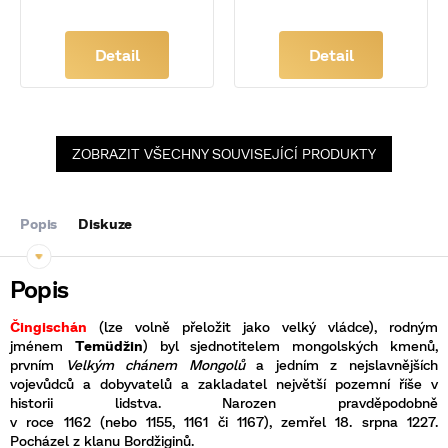
Detail
Detail
ZOBRAZIT VŠECHNY SOUVISEJÍCÍ PRODUKTY
Popis
Diskuze
Čingischán
(
lze volně přeložit jako velký vládce), rodným
jménem
Temüdžin
) byl sjednotitelem mongolských kmenů
,
prvním
Velkým chánem Mongolů
a jedním z
nejslavnějších
vojevůdců a dobyvatelů a zakladatel největší pozemní říše
v
historii lidstva. Narozen pravděpodobně
v
roce
1162
(nebo
1155
,
1161
či
1167
), zemřel
18.
srpna
1227
.
Pocházel z
klanu
Bordžiginů
.