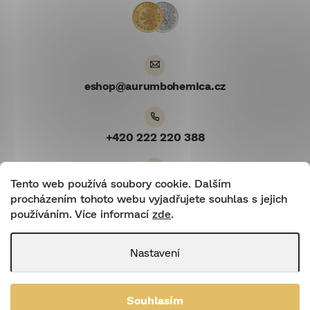
t
í
eshop
@
aurumbohemica.cz
+420 222 220 388
Tento web používá soubory cookie. Dalším
Youtube
procházením tohoto webu vyjadřujete souhlas s jejich
používáním. Více informací
zde
.
Nastavení
Shoptetnamiru.cz
|
Shoptet
Souhlasím
Copyright 2026
Aurum Bohemica
. Všechna práva vyhrazena.
Upravit