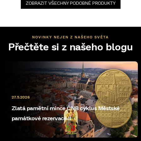
ZOBRAZIT VŠECHNY PODOBNÉ PRODUKTY
NOVINKY NEJEN Z NAŠEHO SVĚTA
Přečtěte si z našeho blogu
27.5.2026
Zlatá pamětní mince ČNB cyklus Městské
památkové rezervace II