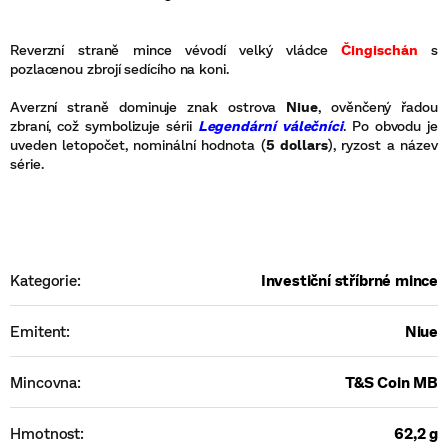
Reverzní straně mince vévodí velký vládce
Čingischán
s
pozlacenou zbrojí sedícího na koni.
Averzní straně dominuje znak ostrova
Niue
, ověnčený řadou
zbraní, což symbolizuje sérii
Legendární válečníci
. Po obvodu je
uveden letopočet, nominální hodnota (
5 dollars
), ryzost a název
série.
Kategorie
:
Investiční stříbrné mince
Emitent
:
Niue
Mincovna
:
T&S Coin MB
Hmotnost
:
62,2 g