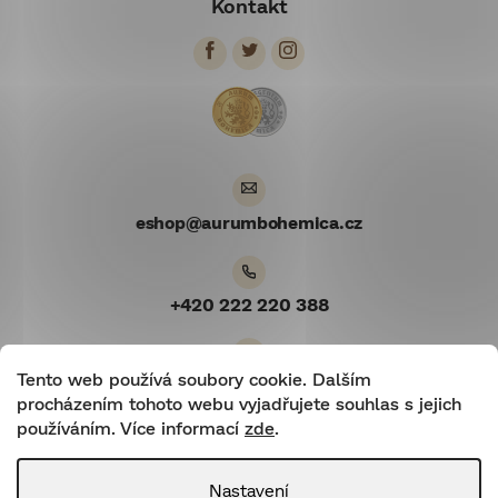
Kontakt
p
a
t
í
eshop
@
aurumbohemica.cz
+420 222 220 388
Tento web používá soubory cookie. Dalším
Youtube
procházením tohoto webu vyjadřujete souhlas s jejich
používáním. Více informací
zde
.
Nastavení