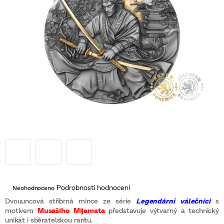
Průměrné
Podrobnosti hodnocení
Neohodnoceno
hodnocení
produktu
Dvouuncová stříbrná mince ze série
Legendární válečníci
s
je
motivem
Musašiho Mijamata
představuje výtvarný a technický
0,0
unikát i sběratelskou raritu.
z