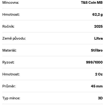
Mincovna
:
T&S Coin MB
Hmotnost
:
62,2 g
Ročník
:
2025
Země původu
:
Litva
Materiál
:
Stříbro
Ryzost
:
999/1000
Hmotnost
:
2 Oz
Průměr
:
45 mm
Typ mince
:
3D