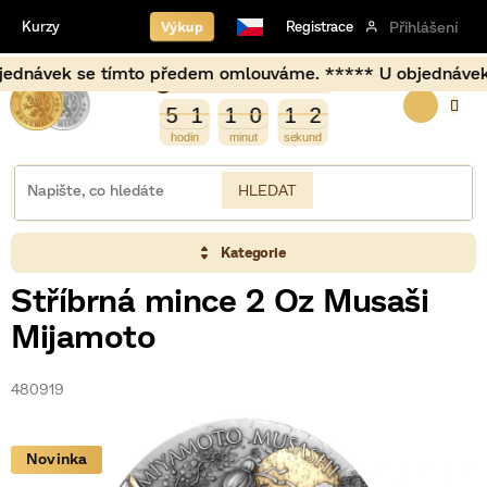
Přejít
Výkup
Kurzy
Registrace
Přihlášení
na
obsah
ávek se tímto předem omlouváme. ***** U objednávek uskute
Burza opět otevírá za
NÁKUP
3
5
1
1
0
1
2
5
1
1
0
1
1
2
1
KOŠÍK
HLEDAT
Kategorie
Stříbrná mince 2 Oz Musaši
Mijamoto
480919
Novinka