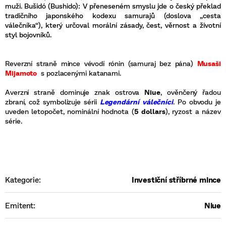
muži. Bušidó (Bushido): V přeneseném smyslu jde o český překlad
tradičního japonského kodexu samurajů (doslova „cesta
válečníka“), který určoval morální zásady, čest, věrnost a životní
styl bojovníků.
Reverzní straně mince vévodí rónin (samuraj bez pána)
Musaši
Mijamoto
s pozlacenými katanami.
Averzní straně dominuje znak ostrova
Niue
, ověnčený řadou
zbraní, což symbolizuje sérii
Legendární válečníci
. Po obvodu je
uveden letopočet, nominální hodnota (
5 dollars
), ryzost a název
série.
Kategorie
:
Investiční stříbrné mince
Emitent
:
Niue