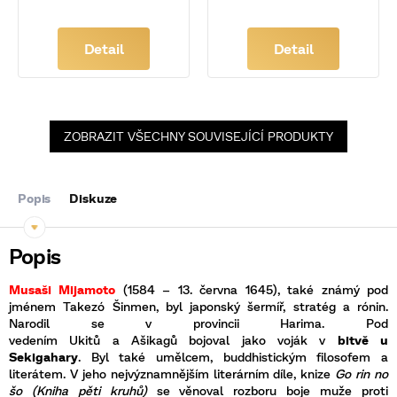
Detail
Detail
ZOBRAZIT VŠECHNY SOUVISEJÍCÍ PRODUKTY
Popis
Diskuze
Musaši Mijamoto
(
1584
–
13. června 1645), také známý pod
jménem Takezó Šinmen, byl japonský šermíř, stratég a rónin.
Narodil se v provincii Harima. Pod
vedením Ukitů a Ašikagů bojoval jako voják v
bitvě u
Sekigahary
. Byl také umělcem, buddhistickým filosofem a
literátem. V jeho nejvýznamnějším literárním díle, knize
Go rin no
šo (
Kniha pěti kruhů)
se věnoval rozboru boje muže proti