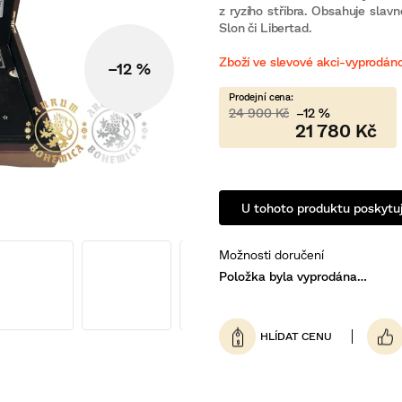
0,0
z ryzího stříbra. Obsahuje slav
z
5
Slon či Libertad.
hvězdiček.
Zboží ve slevové akci-vyprodán
–12 %
24 900 Kč
–12 %
21 780 Kč
U tohoto produktu poskytuj
Možnosti doručení
Položka byla vyprodána…