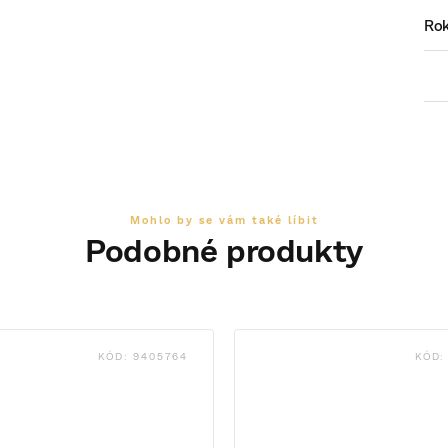
Ro
KÓD:
9405764
KÓD