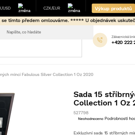
Výkup produktů
K/USD
CZK/EUR
m omlouváme. ***** U objednávek uskutečněných mimo běžné 
+420 222 
rných mincí Fabulous Silver Collection 1 Oz 2020
Sada 15 stříbrný
Collection 1 Oz
527798
Průměrné
Podrobnosti ho
Neohodnoceno
hodnocení
produktu
je
Exkluzivní sada 15 stříbrných m