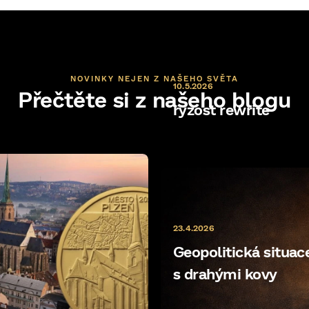
NOVINKY NEJEN Z NAŠEHO SVĚTA
10.5.2026
Přečtěte si z našeho blogu
ryzost rewrite
23.4.2026
Geopolitická situace 
s drahými kovy