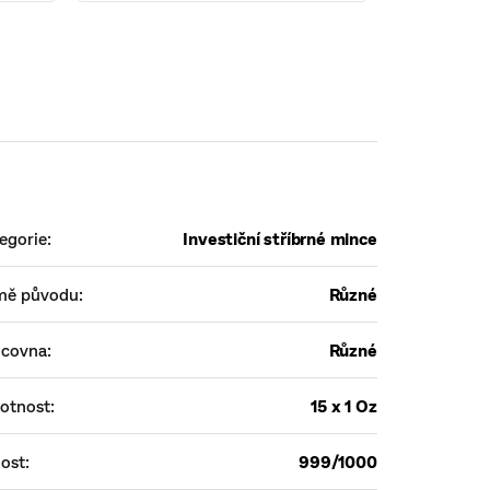
egorie
:
Investiční stříbrné mince
mě původu
:
Různé
ncovna
:
Různé
otnost
:
15 x 1 Oz
ost
:
999/1000