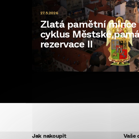
27.5.2026
Zlatá pamětní minc
cyklus Městské pam
rezervace II
Z
á
p
Jak nakoupit
Vaše 