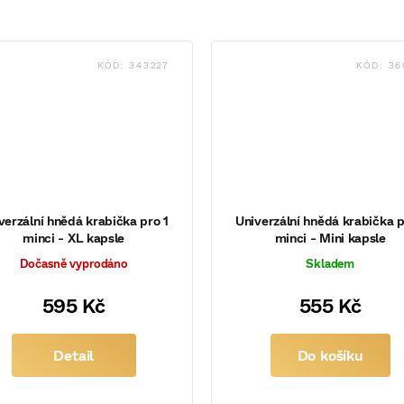
KÓD:
343227
KÓD:
36
verzální hnědá krabička pro 1
Univerzální hnědá krabička p
minci - XL kapsle
minci - Mini kapsle
Dočasně vyprodáno
Skladem
595 Kč
555 Kč
Detail
Do košíku