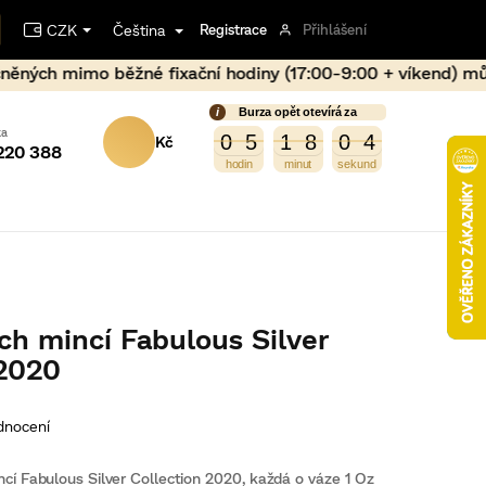
CZK
Čeština
Registrace
Přihlášení
fixační hodiny (17:00-9:00 + víkend) může dojít vlivem pr
Burza opět otevírá za
NÁKUPNÍ
5
0
5
1
8
0
4
4
0
5
1
8
0
3
3
220 388
KOŠÍK
ch mincí Fabulous Silver
 2020
dnocení
incí Fabulous Silver Collection 2020, každá o váze 1 Oz