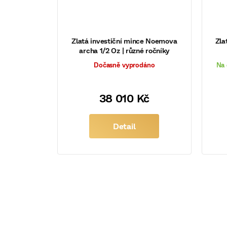
Zlatá investiční mince Noemova
Zla
archa 1/2 Oz | různé ročníky
Dočasně vyprodáno
Na 
38 010 Kč
Detail