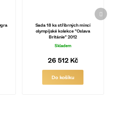
Další
produkt
ygra
Sada 18 ks stříbrných mincí
olympijské kolekce "Oslava
Británie" 2012
Skladem
26 512 Kč
Do košíku