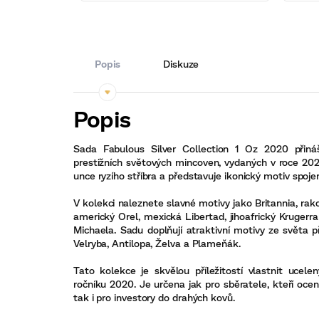
Popis
Diskuze
Sada Fabulous Silver Collection 1 Oz 2020 přináš
prestižních světových mincoven, vydaných v roce 202
unce ryzího stříbra a představuje ikonický motiv spoje
V kolekci naleznete slavné motivy jako Britannia, ra
americký Orel, mexická Libertad, jihoafrický Krugerr
Michaela. Sadu doplňují atraktivní motivy ze světa př
Velryba, Antilopa, Želva a Plameňák.
Tato kolekce je skvělou příležitostí vlastnit uce
ročníku 2020. Je určena jak pro sběratele, kteří ocen
tak i pro investory do drahých kovů.