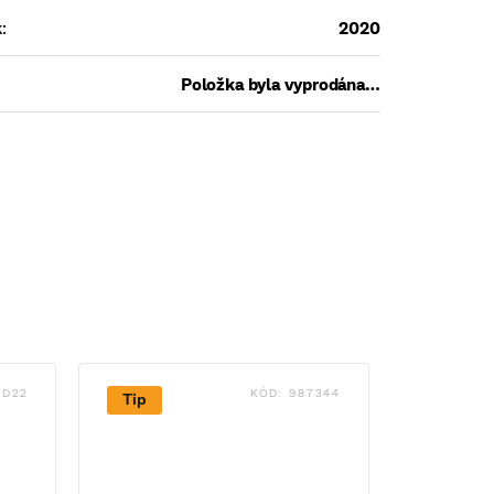
k
:
2020
Položka byla vyprodána…
:
D22
KÓD:
987344
Tip