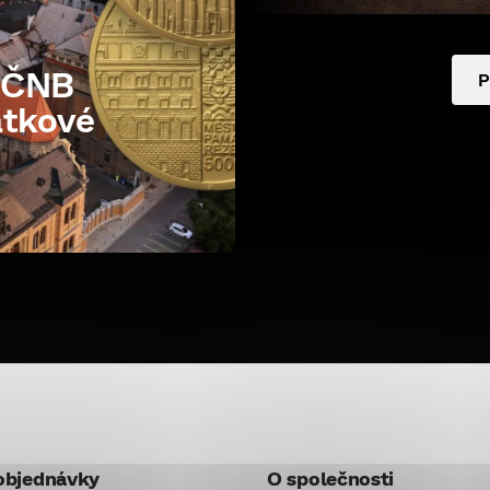
e ČNB
P
átkové
objednávky
O společnosti