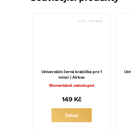
KÓD:
364688
Univerzální černá krabička pro 1
Uni
minci | Airbox
Momentálně nedostupné
149 Kč
Detail