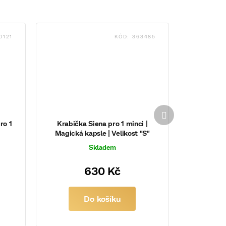
0121
KÓD:
363485
Další
produkt
ro 1
Krabička Siena pro 1 minci |
Magická kapsle | Velikost "S"
Skladem
630 Kč
Do košíku