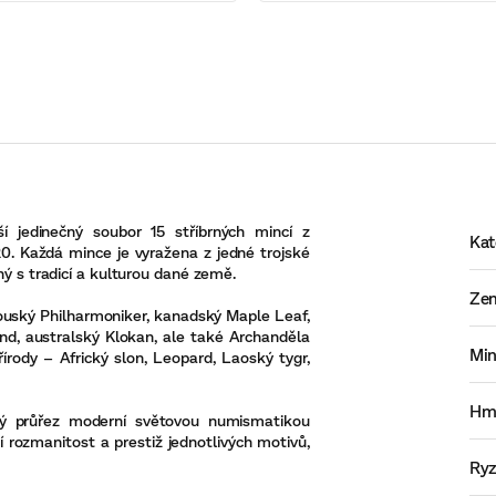
í jedinečný soubor 15 stříbrných mincí z
Kat
0. Každá mince je vyražena z jedné trojské
ný s tradicí a kulturou dané země.
Ze
kouský Philharmoniker, kanadský Maple Leaf,
and, australský Klokan, ale také Archanděla
Mi
írody – Africký slon, Leopard, Laoský tygr,
Hm
lený průřez moderní světovou numismatikou
í rozmanitost a prestiž jednotlivých motivů,
Ryz