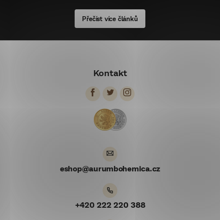
Přečíst více článků
Z
á
Kontakt
p
a
t
í
eshop
@
aurumbohemica.cz
+420 222 220 388