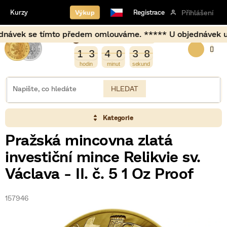
Přejít
Výkup
Kurzy
Registrace
Přihlášení
na
obsah
vek se tímto předem omlouváme. ***** U objednávek uskuteč
Burza opět otevírá za
NÁKUP
4
9
1
3
4
0
3
8
1
3
4
0
3
7
8
7
KOŠÍK
HLEDAT
Kategorie
Pražská mincovna zlatá
investiční mince Relikvie sv.
Václava - II. č. 5 1 Oz Proof
157946