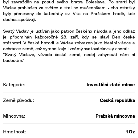
byl zavražděn na popud svého bratra Boleslava. Po smrti byl
Václav prohlášen za světce a stal se mučedníkem. Jeho ostatky
byly přeneseny do katedrály sv. Víta na Pražském hradě, kde
dodnes spočívají.
Svatý Václav je uctíván jako patron českého národa a jeho odkaz
je připomínán každoročně 28. září, kdy se slaví Den české
státnosti. V české historii je Václav zobrazen jako ideální vládce a
ochránce země, což symbolizuje i známý svatováclavský chorál:
"Svatý Václave, vévodo české země, nedej zahynouti nám ni
budoucím."
Kategorie
:
Investiční zlaté mince
Země původu
:
Česká republika
Mincovna
:
Pražská mincovna
Hmotnost
:
1 Oz