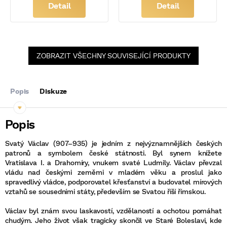
Detail
Detail
ZOBRAZIT VŠECHNY SOUVISEJÍCÍ PRODUKTY
Popis
Diskuze
Svatý Václav (907–935) je jedním z nejvýznamnějších českých
patronů a symbolem české státnosti. Byl synem knížete
Vratislava I. a Drahomíry, vnukem svaté Ludmily. Václav převzal
vládu nad českými zeměmi v mladém věku a proslul jako
spravedlivý vládce, podporovatel křesťanství a budovatel mírových
vztahů se sousedními státy, především se Svatou říší římskou.
Václav byl znám svou laskavostí, vzdělaností a ochotou pomáhat
chudým. Jeho život však tragicky skončil ve Staré Boleslavi, kde