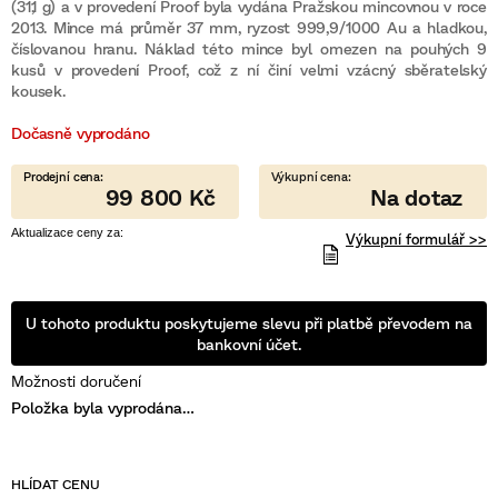
je
(31,1 g) a v provedení Proof byla vydána Pražskou mincovnou v roce
0,0
2013. Mince má průměr 37 mm, ryzost 999,9/1000 Au a hladkou,
z
číslovanou hranu. Náklad této mince byl omezen na pouhých 9
5
hvězdiček.
kusů v provedení Proof, což z ní činí velmi vzácný sběratelský
kousek.
Dočasně vyprodáno
99 800 Kč
Výkupní formulář >>
U tohoto produktu poskytujeme slevu při platbě převodem na
bankovní účet.
Možnosti doručení
Položka byla vyprodána…