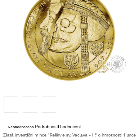
Průměrné
Podrobnosti hodnocení
Neohodnoceno
hodnocení
produktu
Zlatá investiční mince "Relikvie sv. Václava - II." o hmotnosti 1 unce