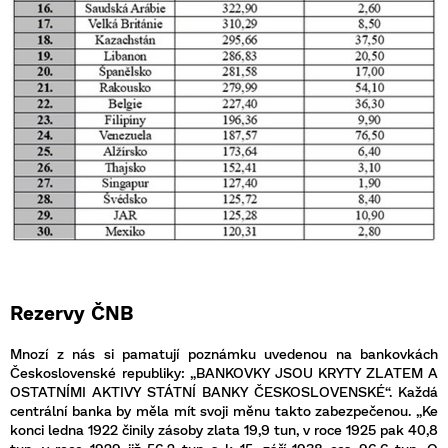
Rezervy ČNB
Mnozí z nás si pamatují poznámku uvedenou na bankovkách
Československé republiky: „BANKOVKY JSOU KRYTY ZLATEM A
OSTATNÍMI AKTIVY STÁTNÍ BANKY ČESKOSLOVENSKÉ“. Každá
centrální banka by měla mít svoji měnu takto zabezpečenou. „Ke
konci ledna 1922 činily zásoby zlata 19,9 tun, v roce 1925 pak 40,8