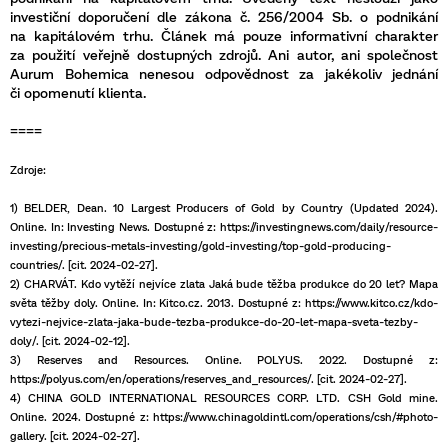
investiční doporučení dle zákona č. 256/2004 Sb. o podnikání
na kapitálovém trhu. Článek má pouze informativní charakter
za použití veřejně dostupných zdrojů. Ani autor, ani společnost
Aurum Bohemica nenesou odpovědnost za jakékoliv jednání
či opomenutí klienta.
====
Zdroje:
1) BELDER, Dean. 10 Largest Producers of Gold by Country (Updated 2024).
Online. In: Investing News. Dostupné z: https://investingnews.com/daily/resource-
investing/precious-metals-investing/gold-investing/top-gold-producing-
countries/. [cit. 2024-02-27].
2) CHARVÁT. Kdo vytěží nejvíce zlata Jaká bude těžba produkce do 20 let? Mapa
světa těžby doly. Online. In: Kitco.cz. 2013. Dostupné z: https://www.kitco.cz/kdo-
vytezi-nejvice-zlata-jaka-bude-tezba-produkce-do-20-let-mapa-sveta-tezby-
doly/. [cit. 2024-02-12].
3) Reserves and Resources. Online. POLYUS. 2022. Dostupné z:
https://polyus.com/en/operations/reserves_and_resources/. [cit. 2024-02-27].
4) CHINA GOLD INTERNATIONAL RESOURCES CORP. LTD. CSH Gold mine.
Online. 2024. Dostupné z: https://www.chinagoldintl.com/operations/csh/#photo-
gallery. [cit. 2024-02-27].