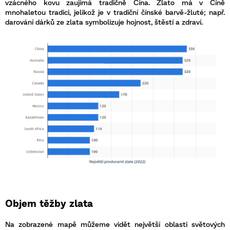
vzácného kovu zaujímá tradičně Čína. Zlato má v Číně
mnohaletou tradici, jelikož je v tradiční čínské barvě-žluté; např.
darování dárků ze zlata symbolizuje hojnost, štěstí a zdraví.
Objem těžby zlata
Na zobrazené mapě můžeme vidět největší oblasti světových