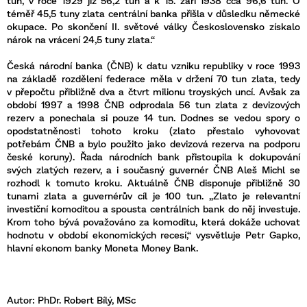
tun, v roce 1929 již 56,2 tun a k 15. září 1938 cca 96,6 tun. O
téměř 45,5 tuny zlata centrální banka přišla v důsledku německé
okupace. Po skončení II. světové války Československo získalo
nárok na vrácení 24,5 tuny zlata.“
Česká národní banka (ČNB) k datu vzniku republiky v roce 1993
na základě rozdělení federace měla v držení 70 tun zlata, tedy
v přepočtu přibližně dva a čtvrt milionu troyských uncí. Avšak za
období 1997 a 1998 ČNB odprodala 56 tun zlata z devizových
rezerv a ponechala si pouze 14 tun. Dodnes se vedou spory o
opodstatněnosti tohoto kroku (zlato přestalo vyhovovat
potřebám ČNB a bylo použito jako devizová rezerva na podporu
české koruny). Řada národních bank přistoupila k dokupování
svých zlatých rezerv, a i současný guvernér ČNB Aleš Michl se
rozhodl k tomuto kroku. Aktuálně ČNB disponuje přibližně 30
tunami zlata a guvernérův cíl je 100 tun. „Zlato je relevantní
investiční komoditou a spousta centrálních bank do něj investuje.
Krom toho bývá považováno za komoditu, která dokáže uchovat
hodnotu v období ekonomických recesí,“ vysvětluje Petr Gapko,
hlavní ekonom banky Moneta Money Bank.
Autor: PhDr. Robert Bílý, MSc