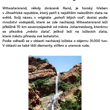
Witwatersrand, někdy zkráceně Rand, je horský hřeben
v Jihoafrické republice, který patří k největším nalezištím zlata na
světě. Svůj název, v originále „pohoří bílých vod“, dostal podle
množství vodopádů, které se zde nacházejí. Witwatersrand leží
přibližně 70 km severozápadně od města Johannesburg, kterému
se přezdívá „město zlata“, jelikož leží na ložiscích zlata,
které městu přinesla své bohatství.
Podle odhadů se v oblasti nacházejí ložiska o objemu 31.000 tun.
V oblasti se také těží diamanty, stříbro a uranová ruda.