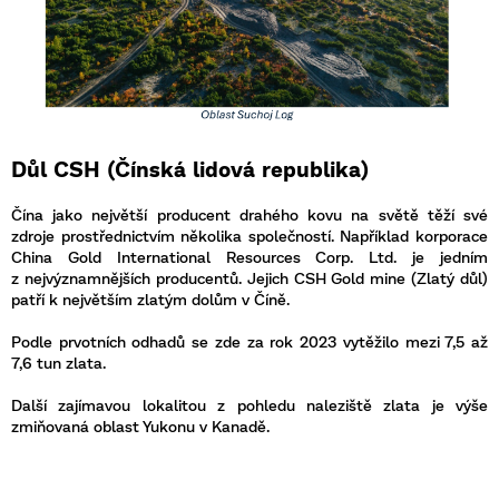
Důl CSH (Čínská lidová republika)
Čína jako největší producent drahého kovu na světě těží své
zdroje prostřednictvím několika společností. Například korporace
China Gold International Resources Corp. Ltd. je jedním
z nejvýznamnějších producentů. Jejich CSH Gold mine (Zlatý důl)
patří k největším zlatým dolům v Číně.
Podle prvotních odhadů se zde za rok 2023 vytěžilo mezi 7,5 až
7,6 tun zlata.
Další zajímavou lokalitou z pohledu naleziště zlata je výše
zmiňovaná oblast Yukonu v Kanadě.