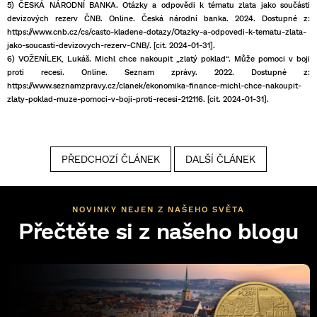
5) ČESKÁ NÁRODNÍ BANKA. Otázky a odpovědi k tématu zlata jako součásti
devizových rezerv ČNB. Online. Česká národní banka. 2024. Dostupné z:
https://www.cnb.cz/cs/casto-kladene-dotazy/Otazky-a-odpovedi-k-tematu-zlata-
jako-soucasti-devizovych-rezerv-CNB/. [cit. 2024-01-31].
6) VOŽENÍLEK, Lukáš. Michl chce nakoupit „zlatý poklad“. Může pomoci v boji
proti recesi. Online. Seznam zprávy. 2022. Dostupné z:
https://www.seznamzpravy.cz/clanek/ekonomika-finance-michl-chce-nakoupit-
zlaty-poklad-muze-pomoci-v-boji-proti-recesi-212116. [cit. 2024-01-31].
PŘEDCHOZÍ ČLÁNEK
DALŠÍ ČLÁNEK
NOVINKY NEJEN Z NAŠEHO SVĚTA
Přečtěte si z našeho blogu