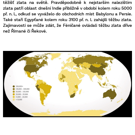
těžišť zlata na světě. Pravděpodobně k nejstarším nalezištím
zlata patří oblast dnešní Indie přibližně v období kolem roku 5000
př. n. l., odkud se vyváželo do obchodních míst Babylonu a Persie.
Také staří Egypťané kolem roku 3100 př. n. l. zahájili těžbu zlata.
Zajímavostí se může zdát, že Féničané ovládali těžbu zlata dříve
než Římané či Řekové.