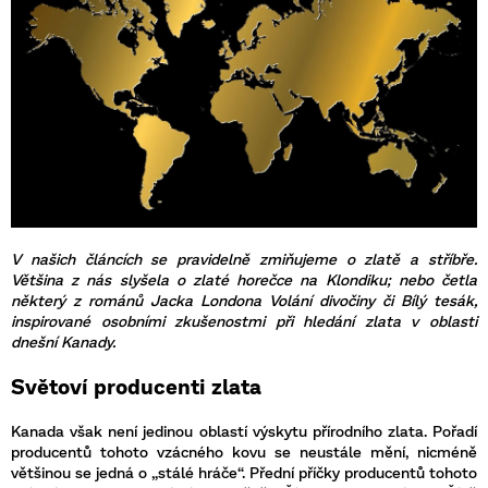
V našich článcích se pravidelně zmiňujeme o zlatě a stříbře.
Většina z nás slyšela o zlaté horečce na Klondiku; nebo četla
některý z románů Jacka Londona Volání divočiny či Bílý tesák,
inspirované osobními zkušenostmi při hledání zlata v oblasti
dnešní Kanady.
Světoví producenti zlata
Kanada však není jedinou oblastí výskytu přírodního zlata. Pořadí
producentů tohoto vzácného kovu se neustále mění, nicméně
většinou se jedná o „stálé hráče“. Přední příčky producentů tohoto