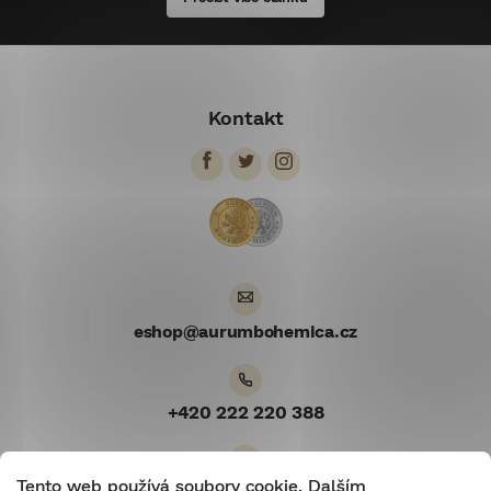
Z
á
Kontakt
p
a
t
í
eshop
@
aurumbohemica.cz
+420 222 220 388
Tento web používá soubory cookie. Dalším