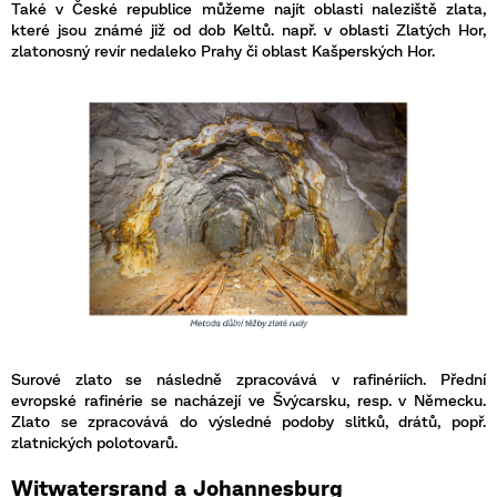
Také v České republice můžeme najít oblasti naleziště zlata,
které jsou známé již od dob Keltů. např. v oblasti Zlatých Hor,
zlatonosný revír nedaleko Prahy či oblast Kašperských Hor.
Surové zlato se následně zpracovává v rafinériích. Přední
evropské rafinérie se nacházejí ve Švýcarsku, resp. v Německu.
Zlato se zpracovává do výsledné podoby slitků, drátů, popř.
zlatnických polotovarů.
Witwatersrand a Johannesburg