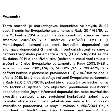
Poznámka
Tento materiál je marketingovou komunikací ve smyslu čl. 24
odst. 3 směrnice Evropského parlamentu a Rady 2014/65/EU ze
dne 15. května 2014 o trzích finančních nástrojů, kterou se mění
směrnice 2002/92/ES a směrnice 2011/61/EU (MiFID II).
Marketingová komunikace není investiční doporučení ani
informace doporučující či navrhující investiční strategii ve smyslu
nařízení Evropského parlamentu a Rady (EU) č. 596/2014 ze dne
16. dubna 2014 o zneužívání trhu (nařízení o zneužívání trhu) a o
zrušení směrnice Evropského parlamentu a Rady 2003/6/ES a
směrnic Komise 2003/124/ES, 2003/125/ES a 2004/72/ES a
nařízení Komise v přenesené pravomoci (EU) 2016/958 ze dne 9.
března 2016, kterým se doplňuje nařízení Evropského parlamentu
a Rady (EU) č. 596/2014, pokud jde o regulační technické normy
pro technická ujednání pro objektivní předkládání investičních
doporučení nebo jiných informací doporučujících nebo navrhujících
investiční strategie a pro zveřejnění konkrétních zájmů nebo
náznaků střetu zájmů nebo jakékoli jiné rady, a to i v oblasti
investičního poradenství, ve smyslu zákona č. 256/2004 Sb., o
podnikání na kapitálovém trhu. Uvedený text neslouží jako