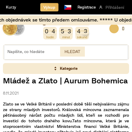
Přejít
Výkup
Kurzy
Registrace
Přihlášení
na
obsah
 objednávek se tímto předem omlouváme. ***** U objednávek
Burza opět otevírá za
NÁKUP
4
0
4
5
3
4
3
0
4
5
3
4
3
KOŠÍK
HLEDAT
Kategorie
Mládež a Zlato | Aurum Bohemica
8.11.2021
Zlato se ve Velké Británii v poslední době těší nebývalému zájmu
ze strany mladých investorů. Královská mincovna zaznamenala
pětinásobný nárůst počtu mladých lidí, kteří se rozhodli pro
investici do tohoto drahého kovu.Tato mincovna, která je ve
stoprocentním vlastnictví Ministerstva financí Velké Británie,
uvedla, že mladé investory přitahuje její nová digitální platforma