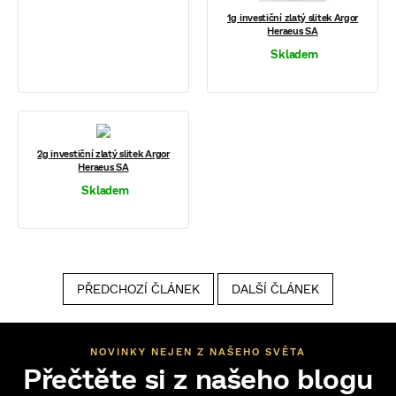
1g investiční zlatý slitek Argor
Heraeus SA
Skladem
2g investiční zlatý slitek Argor
Heraeus SA
Skladem
PŘEDCHOZÍ ČLÁNEK
DALŠÍ ČLÁNEK
NOVINKY NEJEN Z NAŠEHO SVĚTA
Přečtěte si z našeho blogu