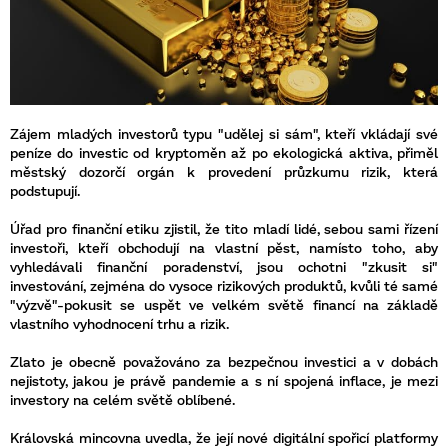
Zájem mladých investorů typu "udělej si sám", kteří vkládají své
peníze do investic od kryptoměn až po ekologická aktiva, přiměl
městský dozorčí orgán k provedení průzkumu rizik, která
podstupují.
Úřad pro finanční etiku zjistil, že tito mladí lidé, sebou sami řízení
investoři, kteří obchodují na vlastní pěst, namísto toho, aby
vyhledávali finanční poradenství, jsou ochotni "zkusit si"
investování, zejména do vysoce rizikových produktů, kvůli té samé
"výzvě"-pokusit se uspět ve velkém světě financí na základě
vlastního vyhodnocení trhu a rizik.
Zlato je obecně považováno za bezpečnou investici a v dobách
nejistoty, jakou je právě pandemie a s ní spojená inflace, je mezi
investory na celém světě oblíbené.
Královská mincovna uvedla, že její nové digitální spořicí platformy