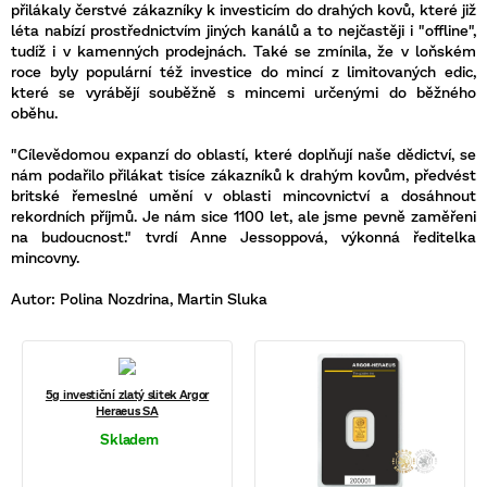
přilákaly čerstvé zákazníky k investicím do drahých kovů, které již
léta nabízí prostřednictvím jiných kanálů a to nejčastěji i "offline",
tudíž i v kamenných prodejnách. Také se zmínila, že v loňském
roce byly populární též investice do mincí z limitovaných edic,
které se vyrábějí souběžně s mincemi určenými do běžného
oběhu.
"Cílevědomou expanzí do oblastí, které doplňují naše dědictví, se
nám podařilo přilákat tisíce zákazníků k drahým kovům, předvést
britské řemeslné umění v oblasti mincovnictví a dosáhnout
rekordních příjmů. Je nám sice 1100 let, ale jsme pevně zaměřeni
na budoucnost." tvrdí Anne Jessoppová, výkonná ředitelka
mincovny.
Autor: Polina Nozdrina, Martin Sluka
5g investiční zlatý slitek Argor
Heraeus SA
Skladem