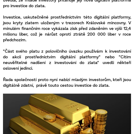
pro investice do zlata.
Investice, uskutečněné prostřednictvím této digitální platformy,
jsou kryty zlatem uloženým v trezorech Královské mincovny. V
minulém finančním roce vykázala zisk před zdaněním ve výši 12,4
milionu liber, což je nárůst oproti ztrátě 200 000 liber v roce
předchozím.
"Část svého platu z polovičního úvazku používám k investování
do akcií prostřednictvím digitální platformy" nebo "Cítím
neuvěřitelné nadšení z investování do zlata" uvedli někteří
oslovení jedinci.
Řada společností proto nyní nabízí mladým investorům, kteří jsou
digitálně zdatní, právě touto cestou investice do zlata.