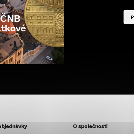
e ČNB
P
átkové
objednávky
O společnosti