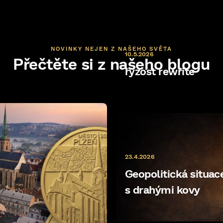
NOVINKY NEJEN Z NAŠEHO SVĚTA
10.5.2026
Přečtěte si z našeho blogu
ryzost rewrite
23.4.2026
Geopolitická situace 
s drahými kovy