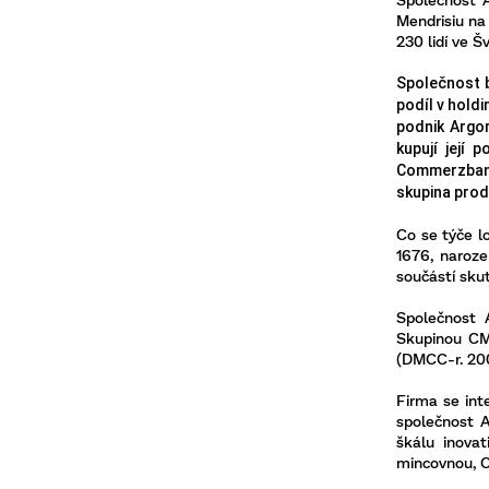
Mendrisiu na
230 lidí ve Š
Společnost 
podíl v hold
podnik
Argo
kupují její 
Commerzbank 
skupina prod
Co se týče 
1676, naroze
součástí sku
Společnost
Skupinou CM
(DMCC-r. 20
Firma se inte
společnost
A
škálu inovat
mincovnou, 