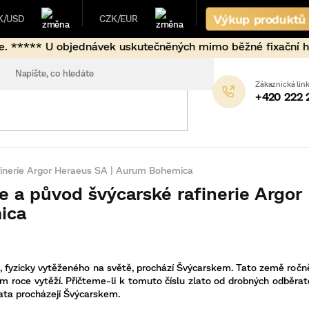
Výkup produktů
K/USD
CZK/EUR
vek uskutečněných mimo běžné fixační hodiny (17:00-9:00 
+420 222 
afinerie Argor Heraeus SA | Aurum Bohemica
ie a původ švýcarské rafinerie Argo
ica
a, fyzicky vytěženého na světě, prochází Švýcarskem. Tato země ročně
m roce vytěží. Přičteme-li k tomuto číslu zlato od drobných odběrate
ata procházejí Švýcarskem.