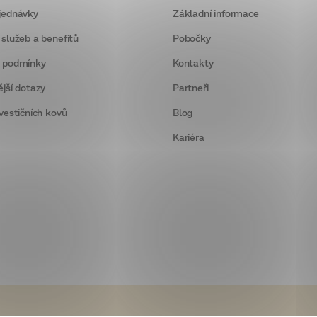
jednávky
Základní informace
 služeb a benefitů
Pobočky
 podmínky
Kontakty
ější dotazy
Partneři
vestičních kovů
Blog
Kariéra