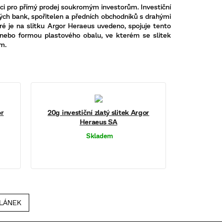
ci pro přímý prodej soukromým investorům. Investiční
ch bank, spořitelen a předních obchodníků s drahými
ré je na slitku
Argor
Heraeus
uvedeno, spojuje tento
u nebo formou plastového obalu, ve kterém se slitek
m.
or
20g investiční zlatý slitek Argor
Heraeus SA
Skladem
ČLÁNEK