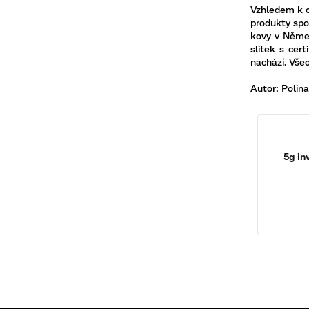
Vzhledem k o
produkty spo
kovy v Němec
slitek s cer
nachází. Všec
Autor: Polin
5g inv