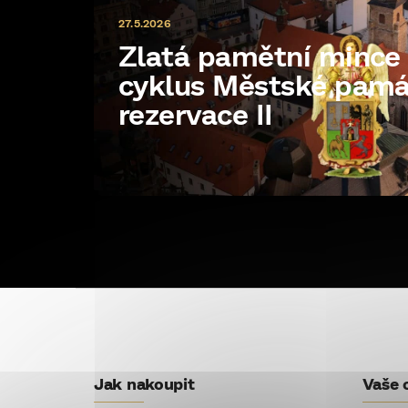
27.5.2026
Zlatá pamětní minc
cyklus Městské pam
rezervace II
Z
á
p
Jak nakoupit
Vaše 
a