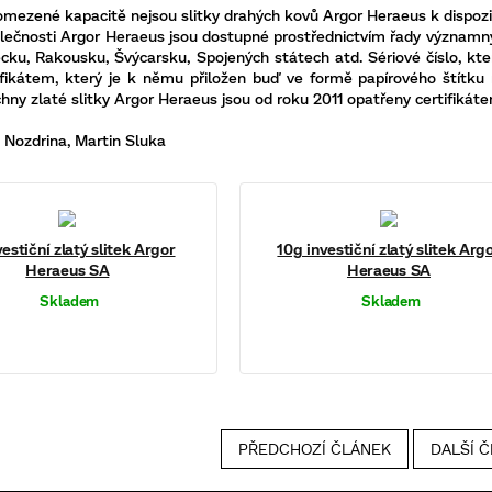
mezené kapacitě nejsou slitky drahých kovů
Argor
Heraeus
k dispozi
lečnosti
Argor
Heraeus
jsou dostupné prostřednictvím řady významný
ku, Rakousku, Švýcarsku, Spojených státech atd. Sériové číslo, kte
tifikátem, který je k němu přiložen buď ve formě papírového štítk
hny zlaté slitky
Argor
Heraeus
jsou od roku 2011 opatřeny certifikáte
a Nozdrina, Martin Sluka
estiční zlatý slitek Argor
10g investiční zlatý slitek Arg
Heraeus SA
Heraeus SA
Skladem
Skladem
PŘEDCHOZÍ ČLÁNEK
DALŠÍ 