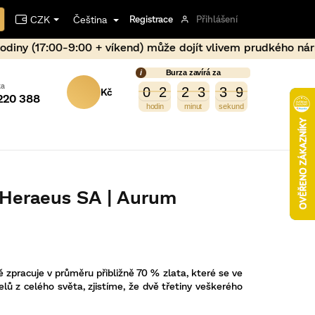
CZK
Čeština
Registrace
Přihlášení
+ víkend) může dojít vlivem prudkého nárůstu ceny kovu po
Burza zavírá za
NÁKUPNÍ
4
0
9
0
2
2
3
3
9
8
0
2
2
3
3
8
220 388
KOŠÍK
r Heraeus SA | Aurum
 zpracuje v průměru přibližně 70 % zlata, které se ve
lů z celého světa, zjistíme, že dvě třetiny veškerého