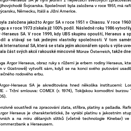
 jihovýchodě Švýcarska. Společnost byla založena v roce 1951, má raf
výcarsku, Německu, Itálii a Jižní Americe.
byla založena jakožto
Argor
SA v roce 1951 v Chiassu. V roce 1960 
ingu a v roce 1973 získala již 100% podíl. Následně roku 1986 vytvoři
r
-
Heraeus
SA. V roce 1999, kdy UBS skupinu opouští,
Heraeus
a sp
podíl a stávají se tak jedinými vlastníky společnosti. V tom sa
International SA, která se stala jejím akcionářem spolu s výše uved
Münze Österreich
ala část svých akcií rakouské mincovně
, takže dne
loga
Argor
Heraeus
, obraz ruky s růžemi je erbem rodiny
Heraeus
, kt
n v Güstrowě) vytvořil sám, když se na konci svého putování usadi
tečného rodového erbu.
Argor
-
Heraeus
SA je akreditována hned několika institucemi: Lon
E - Tržní smlouva: COMEX (r. 1974), Tokijskou komoditní burzou
05).
nzivně soustředí na zpracování zlata, stříbra, platiny a palladia. Raf
rgor
Heraeus
je charakteristické, že vyrábí platinu s jakostním st
ivních a na míru dělaných slitků (včetně technologie Kinebar) ve
Commerzbank a Heraeusem.