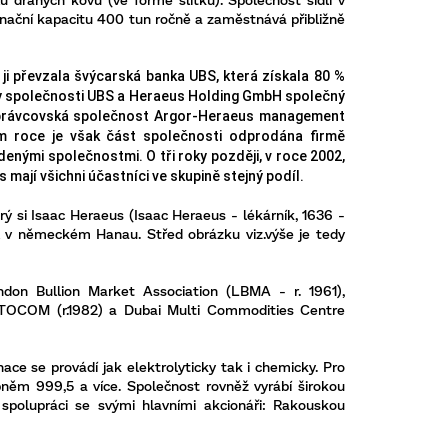
inační kapacitu 400 tun ročně a zaměstnává přibližně
ji převzala švýcarská banka UBS, která získala 80 %
ly společnosti UBS a
Heraeus
Holding GmbH společný
rávcovská společnost
Argor
-
Heraeus
management
mém roce je však část společnosti odprodána firmě
enými společnostmi. O tři roky později, v roce 2002,
s mají všichni účastníci ve skupině stejný podíl.
erý si Isaac
Heraeus
(Isaac
Heraeus
- lékárník, 1636 -
l v německém Hanau. Střed obrázku viz.výše je tedy
don Bullion Market Association (LBMA - r. 1961),
 TOCOM (r.1982) a Dubai Multi Commodities Centre
inace se provádí jak elektrolyticky tak i chemicky. Pro
upněm 999,5 a více. Společnost rovněž vyrábí širokou
 spolupráci se svými hlavními akcionáři: Rakouskou