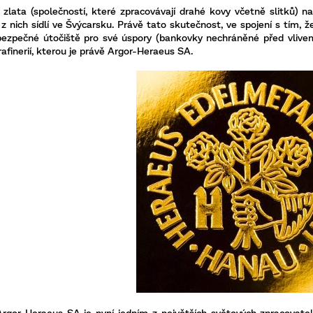
ií zlata (společností, které zpracovávají drahé kovy včetně slitků
i z nich sídlí ve Švýcarsku. Právě tato skutečnost, ve spojení s tím
ezpečné útočiště pro své úspory (bankovky nechráněné před vlivem 
afinerií, kterou je právě
Argor
-
Heraeus
SA.
Argor
-
Heraeus
SA je nyní jedním z největších světových zpracovatel