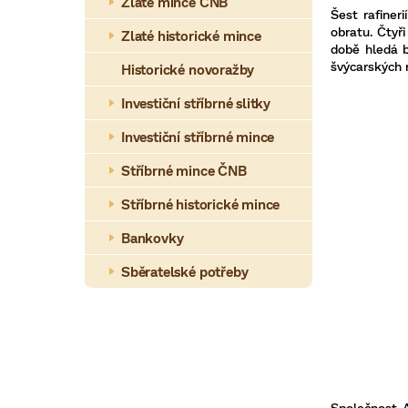
a
Zlaté mince ČNB
Šest rafiner
n
obratu. Čtyř
Zlaté historické mince
době hledá b
n
švýcarských r
Historické novoražby
í
Investiční stříbrné slitky
p
Investiční stříbrné mince
a
Stříbrné mince ČNB
n
Stříbrné historické mince
e
Bankovky
l
Sběratelské potřeby
Společnost