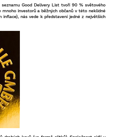
) na seznamu Good Delivery List tvoří 90 % světového
, že mnoho investorů a běžných občanů v této neklidné
inflace), nás vede k představení jedné z největších
ů drahých kovů (ve formě slitků). Společnost sídlí v