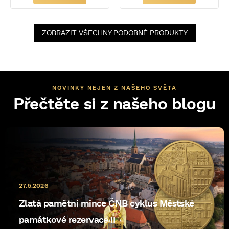
ZOBRAZIT VŠECHNY PODOBNÉ PRODUKTY
NOVINKY NEJEN Z NAŠEHO SVĚTA
Přečtěte si z našeho blogu
27.5.2026
Zlatá pamětní mince ČNB cyklus Městské
památkové rezervace II