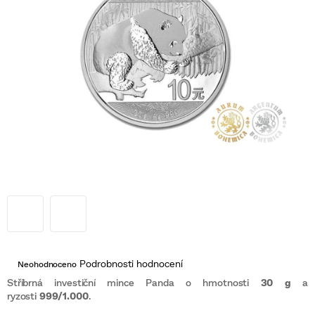
Průměrné
Podrobnosti hodnocení
Neohodnoceno
hodnocení
produktu
Stříbrná investiční mince Panda o hmotnosti
30 g
a
je
ryzosti
999/1.000
.
0,0
z