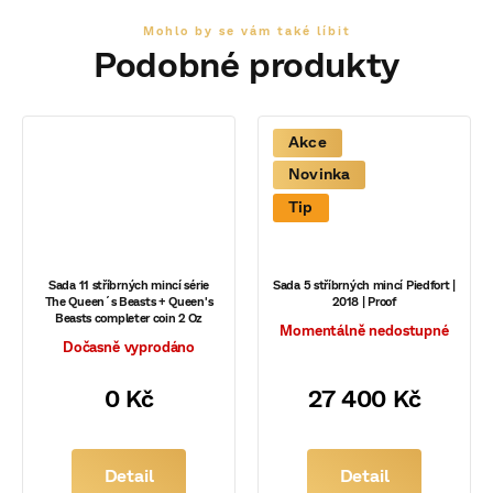
Akce
Novinka
Tip
Sada 11 stříbrných mincí série
Sada 5 stříbrných mincí Piedfort |
The Queen´s Beasts + Queen's
2018 | Proof
Beasts completer coin 2 Oz
Momentálně nedostupné
Dočasně vyprodáno
0 Kč
27 400 Kč
Detail
Detail