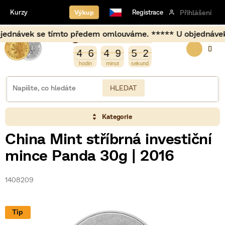
Přejít
Výkup
Kurzy
Registrace
Přihlášení
na
obsah
návek se tímto předem omlouváme. ***** U objednávek uskut
Burza opět otevírá za
NÁKUP
3
4
6
4
9
5
2
4
6
4
9
5
1
2
1
KOŠÍK
HLEDAT
Kategorie
China Mint stříbrná investiční
mince Panda 30g | 2016
1408209
Tip