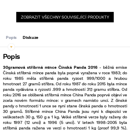
ZOBRAZIT VŠECHNY SOUVISEJÍCÍ PRODUKTY
Popis
Diskuze
30gramová stříbrná mince Čínská Panda 2016
- běžná emise
Čínská stříbrná mince panda byla poprvé vyražena v roce 1983; do
roku 1985 měla stříbrná panda ryzost 999/1000 a hrubou
hmotnost 27 gramů stříbra. Od roku 1987 do roku 2015 byla mince
panda vydávána s ryzostí .999 a hmotností 31,1 gramu stříbra. Od
roku 2016 se oblíbená stříbrná mince China Panda poprvé objeví ve
zcela novém formátu mince: v gramech namísto uncí. Z čínské
pandy o hmotnosti 1 unce se nyní stane čínská panda o hmotnosti
30 gramů. Stříbrné mince China Panda jsou nyní k dispozici ve
velikostech 30 g, 150 g a 1 kg. Velké stříbrné verze byly raženy do
roku 1997 (12 uncí) a 1996 (5 uncí). V letech 1998-2005 byla
stříbrná panda ražena ve verzi o hmotnosti 1 kg (proof 99,9 %).