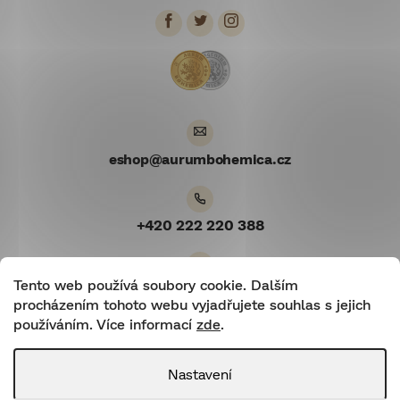
p
a
t
í
eshop
@
aurumbohemica.cz
+420 222 220 388
Tento web používá soubory cookie. Dalším
Youtube
procházením tohoto webu vyjadřujete souhlas s jejich
používáním. Více informací
zde
.
Nastavení