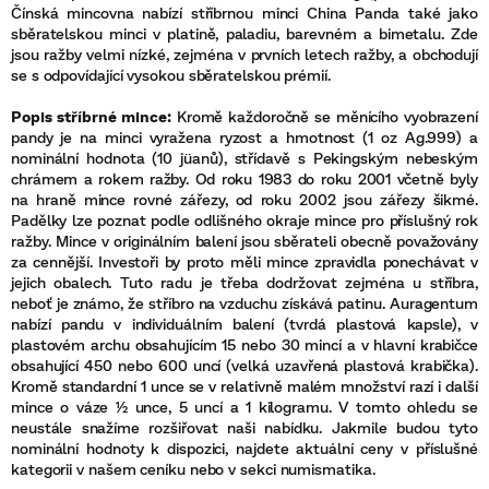
Čínská mincovna nabízí stříbrnou minci China Panda také jako
sběratelskou minci v platině, paladiu, barevném a bimetalu. Zde
jsou ražby velmi nízké, zejména v prvních letech ražby, a obchodují
se s odpovídající vysokou sběratelskou prémií.
Popis stříbrné mince:
Kromě každoročně se měnícího vyobrazení
pandy je na minci vyražena ryzost a hmotnost (1 oz Ag.999) a
nominální hodnota (10 jüanů), střídavě s Pekingským nebeským
chrámem a rokem ražby. Od roku 1983 do roku 2001 včetně byly
na hraně mince rovné zářezy, od roku 2002 jsou zářezy šikmé.
Padělky lze poznat podle odlišného okraje mince pro příslušný rok
ražby. Mince v originálním balení jsou sběrateli obecně považovány
za cennější. Investoři by proto měli mince zpravidla ponechávat v
jejich obalech. Tuto radu je třeba dodržovat zejména u stříbra,
neboť je známo, že stříbro na vzduchu získává patinu. Auragentum
nabízí pandu v individuálním balení (tvrdá plastová kapsle), v
plastovém archu obsahujícím 15 nebo 30 mincí a v hlavní krabičce
obsahující 450 nebo 600 uncí (velká uzavřená plastová krabička).
Kromě standardní 1 unce se v relativně malém množství razí i další
mince o váze ½ unce, 5 uncí a 1 kilogramu. V tomto ohledu se
neustále snažíme rozšiřovat naši nabídku. Jakmile budou tyto
nominální hodnoty k dispozici, najdete aktuální ceny v příslušné
kategorii v našem ceníku nebo v sekci numismatika.