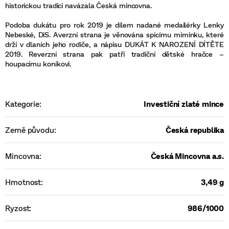
historickou tradici navázala Česká mincovna.
Podoba dukátu pro rok 2019 je dílem nadané medailérky Lenky
Nebeské, DiS. Averzní strana je věnována spícímu miminku, které
drží v dlaních jeho rodiče, a nápisu DUKÁT K NAROZENÍ DÍTĚTE
2019. Reverzní strana pak patří tradiční dětské hračce –
houpacímu koníkovi.
Kategorie
:
Investiční zlaté mince
Země původu
:
Česká republika
Mincovna
:
Česká Mincovna a.s.
Hmotnost
:
3,49 g
Ryzost
:
986/1000