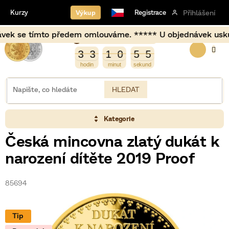
Přejít
Výkup
Kurzy
Registrace
Přihlášení
na
obsah
 se tímto předem omlouváme. ***** U objednávek uskutečněn
Burza opět otevírá za
NÁKUP
6
3
3
1
0
5
5
3
3
1
0
5
4
5
4
KOŠÍK
HLEDAT
Kategorie
Česká mincovna zlatý dukát k
narození dítěte 2019 Proof
85694
Tip