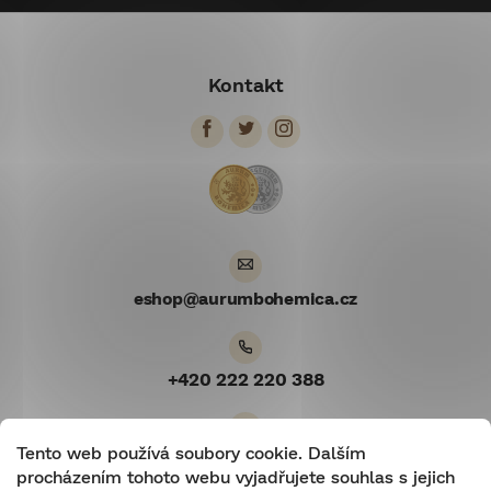
Z
á
Kontakt
p
a
t
í
eshop
@
aurumbohemica.cz
+420 222 220 388
Tento web používá soubory cookie. Dalším
Youtube
procházením tohoto webu vyjadřujete souhlas s jejich