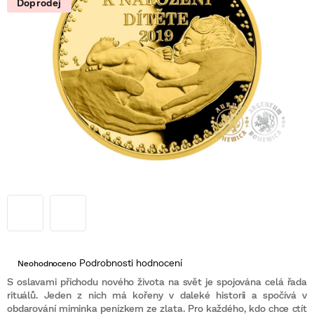
Doprodej
Průměrné
Podrobnosti hodnocení
Neohodnoceno
hodnocení
produktu
S oslavami příchodu nového života na svět je spojována celá řada
je
rituálů. Jeden z nich má kořeny v daleké historii a spočívá v
0,0
obdarování miminka penízkem ze zlata. Pro každého, kdo chce ctít
z