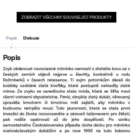
ZOBRAZIT VŠECHNY SOUVISEJÍCÍ PRODUKTY
Popis
Diskuze
Zvyk obdarovat novorozené miminko cenností z drahého kovu se v
českých zemích objevil nejprve u šlechty, konkrétně u rodu
Rožmberků v časech renesance. Ti svým potomkům dávali do
kolébky ozdobné zlaté knoflíky, které postupně nahradily zlaté
mince. Ze zvyku se zanedlouho stala móda, která se šířila mezi
všemi vrstvami obyvatelstva. Peníz, obvykle zlatý dukát, věnovaný
zpravidla kmotrem či kmotrou měl zajistit, aby miminko v
budoucnu netrpělo nouzí. Tuto pozornost, která se stala první
investicí do života novorozeněte a zároveň talismanem pro štěstí,
pak rodiče opatrovali až do jeho dospělosti. Po vzniku
samostatného Československa připadla úloha dárku pro miminko
svatováclavským dukátům a po roce 1993 na tuto krásnou