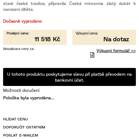
staré české tradice, připravila Česká mincovna zlatý dukát k
5
hvězdiček.
narození dítěte.
Dočasně vyprodáno
11 518 Kč
Výkupní formulář >>
U tohoto produktu poskytujeme slevu při platbě převodem na
bankovní účet.
Možnosti doručení
Položka byla vyprodána…
POSLAT