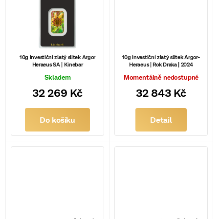
t
250 g
ů
31,1 g
10g investiční zlatý slitek Argor
10g investiční zlatý slitek Argor-
Heraeus SA | Kinebar
Heraeus | Rok Draka | 2024
Skladem
Momentálně nedostupné
5 g
32 269 Kč
32 843 Kč
Do košíku
Detail
50 g
500 g
Rakousko