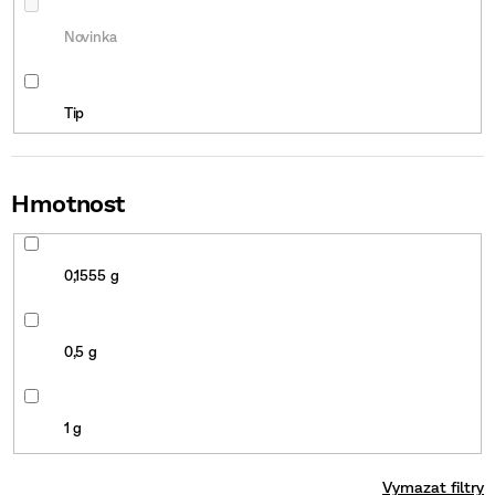
Novinka
Tip
Top nabídka
Hmotnost
Sleva
0,1555 g
Limitovaná edice
0,5 g
1 g
Vymazat filtry