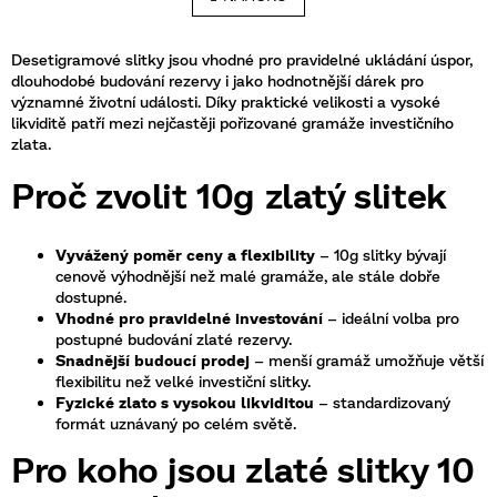
á
k
o
d
v
a
Desetigramové slitky jsou vhodné pro pravidelné ukládání úspor,
á
c
dlouhodobé budování rezervy i jako hodnotnější dárek pro
n
í
významné životní události. Díky praktické velikosti a vysoké
í
p
likviditě patří mezi nejčastěji pořizované gramáže investičního
r
zlata.
v
Proč zvolit 10g zlatý slitek
k
y
v
ý
Vyvážený poměr ceny a flexibility
– 10g slitky bývají
p
cenově výhodnější než malé gramáže, ale stále dobře
i
dostupné.
s
Vhodné pro pravidelné investování
– ideální volba pro
u
postupné budování zlaté rezervy.
Snadnější budoucí prodej
– menší gramáž umožňuje větší
flexibilitu než velké investiční slitky.
Fyzické zlato s vysokou likviditou
– standardizovaný
formát uznávaný po celém světě.
Pro koho jsou zlaté slitky 10