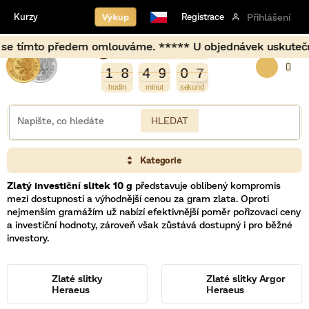
Přejít
Výkup
Kurzy
Registrace
Přihlášení
na
obsah
to předem omlouváme. ***** U objednávek uskutečněných mim
Burza opět otevírá za
NÁKUP
0
0
8
7
1
8
4
9
0
7
6
1
8
4
9
0
6
KOŠÍK
HLEDAT
Kategorie
Zlatý investiční slitek 10 g
představuje oblíbený kompromis
mezi dostupností a výhodnější cenou za gram zlata. Oproti
nejmenším gramážím už nabízí efektivnější poměr pořizovací ceny
a investiční hodnoty, zároveň však zůstává dostupný i pro běžné
investory.
Zlaté slitky
Zlaté slitky Argor
Heraeus
Heraeus