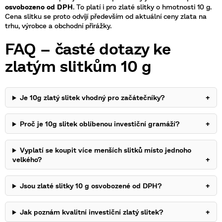
osvobozeno od DPH
. To platí i pro zlaté slitky o hmotnosti 10 g.
Cena slitku se proto odvíjí především od aktuální ceny zlata na
trhu, výrobce a obchodní přirážky.
FAQ – časté dotazy ke
zlatým slitkům 10 g
Je 10g zlatý slitek vhodný pro začátečníky?
+
Proč je 10g slitek oblíbenou investiční gramáží?
+
Vyplatí se koupit více menších slitků místo jednoho
velkého?
+
Jsou zlaté slitky 10 g osvobozené od DPH?
+
Jak poznám kvalitní investiční zlatý slitek?
+