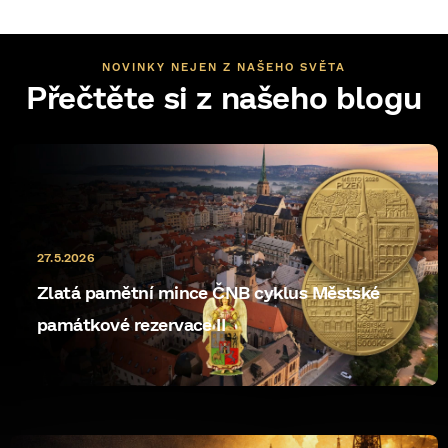
NOVINKY NEJEN Z NAŠEHO SVĚTA
Přečtěte si z našeho blogu
27.5.2026
Zlatá pamětní mince ČNB cyklus Městské
památkové rezervace II