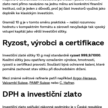
zlato není přímo navázáno na jednu měnu ani konkrétní finanční
instituci, což je jeden z důvodů, proč jej část investorů využívá jako
doplněk ke klasickým investicím.
Gramáž 10 g je v tomto směru praktická – nabízí rozumnou
hodnotu v kompaktním formátu a zároveň nevyžaduje tak vysoký
vstupní kapitál jako větší investiční slitky.
Ryzost, výrobci a certifikace
Investiční zlaté slitky 10 g mají standardně
ryzost 999,9/1000
.
Kvalitní slitky jsou opatřeny označením výrobce, hmotností,
ryzostí a certifikací pravosti. Součástí bývá ochranné balení, které
pomáhá zachovat stav slitku při dlouhodobém držení.
Mezi známé světové rafinerie patří například
Argor-Heraeus
,
Valcambi Suisse
,
PAMP Suisse
nebo
C. Hafner
.
DPH a investiční zlato
Investiční zlato splňující zákonné podmínky je v České republice