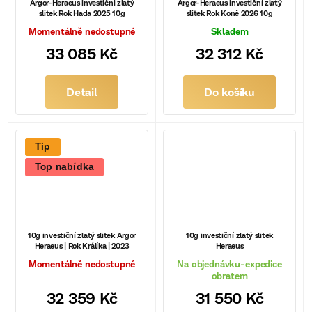
Argor-Heraeus investiční zlatý
Argor-Heraeus investiční zlatý
Switzerland
slitek Rok Hada 2025 10g
slitek Rok Koně 2026 10g
Momentálně nedostupné
Skladem
33 085 Kč
32 312 Kč
United Kingdom
Detail
Do košíku
Tip
Top nabídka
10g investiční zlatý slitek Argor
10g investiční zlatý slitek
Heraeus | Rok Králíka | 2023
Heraeus
Momentálně nedostupné
Na objednávku-expedice
obratem
32 359 Kč
31 550 Kč