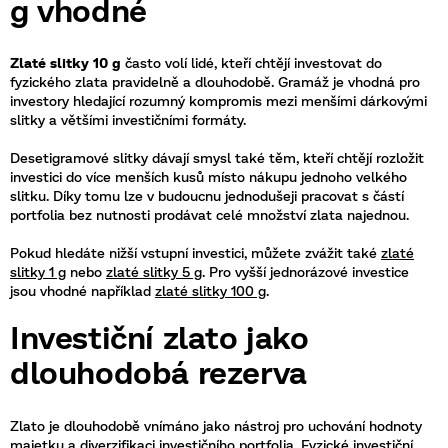
g vhodné
Zlaté slitky 10 g
často volí lidé, kteří chtějí investovat do
fyzického zlata pravidelně a dlouhodobě. Gramáž je vhodná pro
investory hledající rozumný kompromis mezi menšími dárkovými
slitky a většími investičními formáty.
Desetigramové slitky dávají smysl také těm, kteří chtějí rozložit
investici do více menších kusů místo nákupu jednoho velkého
slitku. Díky tomu lze v budoucnu jednodušeji pracovat s částí
portfolia bez nutnosti prodávat celé množství zlata najednou.
Pokud hledáte nižší vstupní investici, můžete zvážit také
zlaté
slitky 1 g
nebo
zlaté slitky 5 g
. Pro vyšší jednorázové investice
jsou vhodné například
zlaté slitky 100 g
.
Investiční zlato jako
dlouhodobá rezerva
Zlato je dlouhodobě vnímáno jako nástroj pro uchování hodnoty
majetku a diverzifikaci investičního portfolia. Fyzické investiční