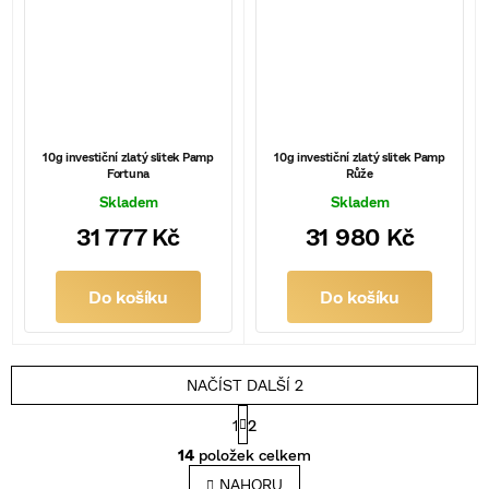
10g investiční zlatý slitek Pamp
10g investiční zlatý slitek Pamp
Fortuna
Růže
Skladem
Skladem
31 777 Kč
31 980 Kč
Do košíku
Do košíku
NAČÍST DALŠÍ 2
S
1
2
t
O
r
14
položek celkem
v
á
l
NAHORU
n