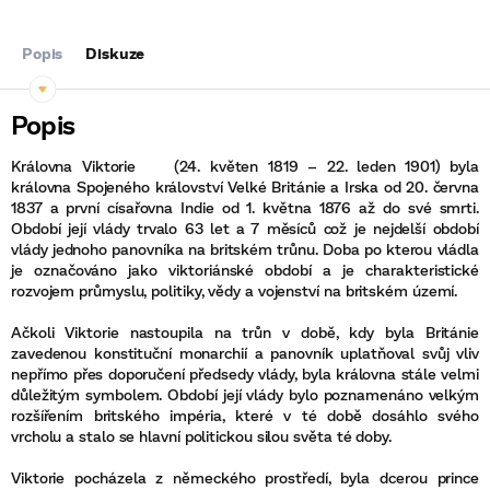
Popis
Diskuze
Královna Viktorie (24. květen 1819 – 22. leden 1901) byla
královna Spojeného království Velké Británie a Irska od 20. června
1837 a první císařovna Indie od 1. května 1876 až do své smrti.
Období její vlády trvalo 63 let a 7 měsíců což je nejdelší období
vlády jednoho panovníka na britském trůnu. Doba po kterou vládla
je označováno jako viktoriánské období a je charakteristické
rozvojem průmyslu, politiky, vědy a vojenství na britském území.
Ačkoli Viktorie nastoupila na trůn v době, kdy byla Británie
zavedenou konstituční monarchií a panovník uplatňoval svůj vliv
nepřímo přes doporučení předsedy vlády, byla královna stále velmi
důležitým symbolem. Období její vlády bylo poznamenáno velkým
rozšířením britského impéria, které v té době dosáhlo svého
vrcholu a stalo se hlavní politickou silou světa té doby.
Viktorie pocházela z německého prostředí, byla dcerou prince