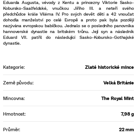
Eduarda Augusta, vévody z Kentu a princezny Viktorie Sasko-
Kobursko-Saalfeldské, vnučkou Jiřího III. a neteří svého
předchůdce krále Viléma IV. Pro svých devět dětí a 42 vnoučat
dohodla manželství po celé Evropě a proto pak byla později
nazývána evropskou babičkou. Jednalo se o posledního panovníka
hannoverské dynastie na britském trůnu. Její syn a následník
Eduard VII. patřil do následující Sasko-Kobursko-Gothajské
dynastie.
Kategorie
:
Zlaté historické mince
Země původu
:
Velká Británie
Mincovna
:
The Royal Mint
Hmotnost
:
7,98 g
Průměr
:
22 mm