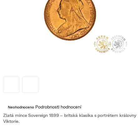
Průměrné
Podrobnosti hodnocení
Neohodnoceno
hodnocení
produktu
Zlatá mince Sovereign 1899 – britská klasika s portrétem královny
je
Viktorie.
0,0
z
5
hvězdiček.