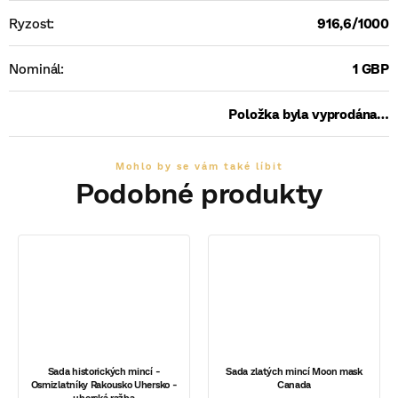
Ryzost
:
916,6/1000
Nominál
:
1 GBP
Položka byla vyprodána…
Sada historických mincí -
Sada zlatých mincí Moon mask
Osmizlatníky Rakousko Uhersko -
Canada
uherská ražba