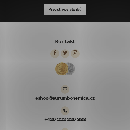
Přečíst více článků
Z
á
Kontakt
p
a
t
í
eshop
@
aurumbohemica.cz
+420 222 220 388