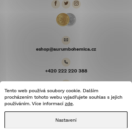
a
t
í
eshop
@
aurumbohemica.cz
+420 222 220 388
Tento web používá soubory cookie. Dalším
Youtube
procházením tohoto webu vyjadřujete souhlas s jejich
používáním. Více informací
zde
.
Nastavení
Shoptetnamiru.cz
|
Shoptet