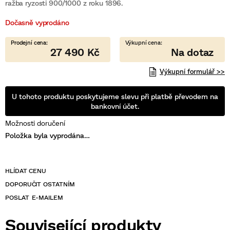
je
ražba ryzosti 900/1000 z roku 1896.
0,0
z
Dočasně vyprodáno
5
hvězdiček.
27 490 Kč
Výkupní formulář >>
U tohoto produktu poskytujeme slevu při platbě převodem na
bankovní účet.
Možnosti doručení
Položka byla vyprodána…
POSLAT
Související produkty