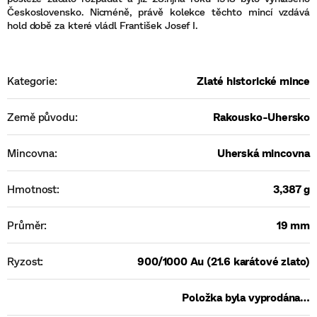
Československo. Nicméně, právě kolekce těchto mincí vzdává
hold době za které vládl František Josef I.
Kategorie
:
Zlaté historické mince
Země původu
:
Rakousko-Uhersko
Mincovna
:
Uherská mincovna
Hmotnost
:
3,387 g
Průměr
:
19 mm
Ryzost
:
900/1000 Au (21.6 karátové zlato)
Položka byla vyprodána…