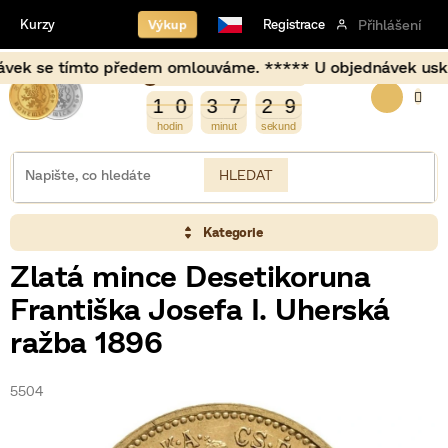
Přejít
Výkup
Kurzy
Registrace
Přihlášení
na
obsah
 se tímto předem omlouváme. ***** U objednávek uskutečně
Burza opět otevírá za
NÁKUP
3
0
1
0
3
7
2
9
1
0
3
7
2
8
9
8
KOŠÍK
HLEDAT
Kategorie
Zlatá mince Desetikoruna
Františka Josefa I. Uherská
ražba 1896
5504