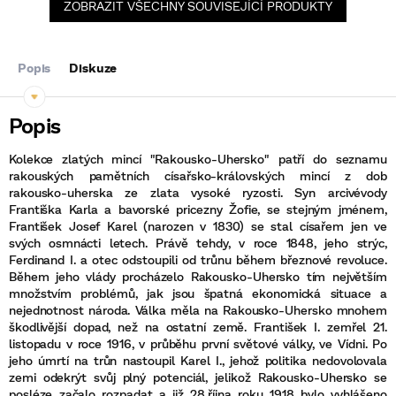
ZOBRAZIT VŠECHNY SOUVISEJÍCÍ PRODUKTY
Popis
Diskuze
Kolekce zlatých mincí "Rakousko-Uhersko" patří do seznamu
rakouských pamětních císařsko-královských mincí z dob
rakousko-uherska ze zlata vysoké ryzosti. Syn arcivévody
Františka Karla a bavorské pricezny Žofie, se stejným jménem,
František Josef Karel (narozen v 1830) se stal císařem jen ve
svých osmnácti letech. Právě tehdy, v roce 1848, jeho strýc,
Ferdinand I. a otec odstoupili od trůnu během březnové revoluce.
Během jeho vlády procházelo Rakousko-Uhersko tím největším
množstvím problémů, jak jsou špatná ekonomická situace a
nejednotnost národa. Válka měla na Rakousko-Uhersko mnohem
škodlivější dopad, než na ostatní země. František I. zemřel 21.
listopadu v roce 1916, v průběhu první světové války, ve Vídni. Po
jeho úmrtí na trůn nastoupil Karel I., jehož politika nedovolovala
zemi odekrýt svůj plný potenciál, jelikož Rakousko-Uhersko se
posléze začalo rozpadat a již 28.října roku 1918 bylo vyhlášeno