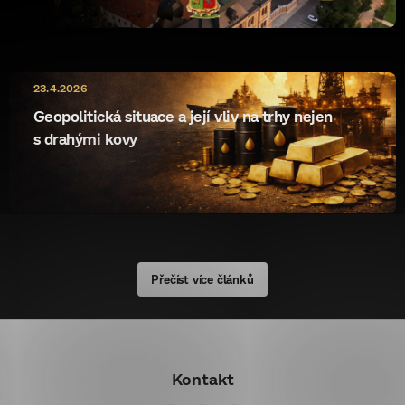
10.5.2026
23.4.2026
ryzost rewrite
Geopolitická situace a její vliv na trhy nejen
s drahými kovy
Přečíst více článků
Z
á
Kontakt
p