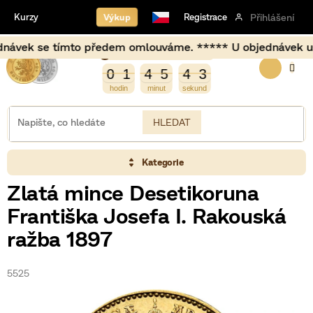
Přejít
Výkup
Kurzy
Registrace
Přihlášení
na
obsah
vek se tímto předem omlouváme. ***** U objednávek uskuteč
Burza zavírá za
NÁKUP
4
0
1
4
5
4
3
0
1
4
5
4
2
3
2
KOŠÍK
HLEDAT
Kategorie
Zlatá mince Desetikoruna
Františka Josefa I. Rakouská
ražba 1897
5525