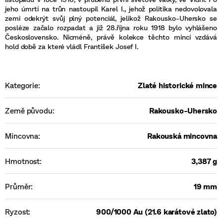
jeho úmrtí na trůn nastoupil Karel I., jehož politika nedovolovala
zemi odekrýt svůj plný potenciál, jelikož Rakousko-Uhersko se
posléze začalo rozpadat a již 28.října roku 1918 bylo vyhlášeno
Československo. Nicméně, právě kolekce těchto mincí vzdává
hold době za které vládl František Josef I.
Kategorie
:
Zlaté historické mince
Země původu
:
Rakousko-Uhersko
Mincovna
:
Rakouská mincovna
Hmotnost
:
3,387 g
Průměr
:
19 mm
Ryzost
:
900/1000 Au (21.6 karátové zlato)