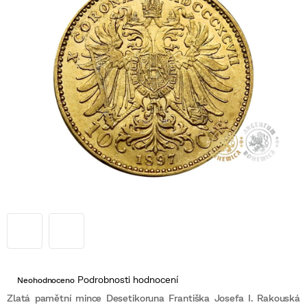
Průměrné
Podrobnosti hodnocení
Neohodnoceno
hodnocení
produktu
Zlatá pamětní mince Desetikoruna Františka Josefa I. Rakouská