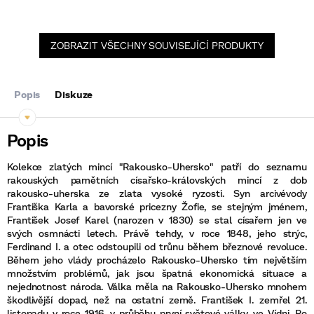
ZOBRAZIT VŠECHNY SOUVISEJÍCÍ PRODUKTY
Popis
Diskuze
Kolekce zlatých mincí "Rakousko-Uhersko" patří do seznamu
rakouských pamětních císařsko-královských mincí z dob
rakousko-uherska ze zlata vysoké ryzosti. Syn arcivévody
Františka Karla a bavorské pricezny Žofie, se stejným jménem,
František Josef Karel (narozen v 1830) se stal císařem jen ve
svých osmnácti letech. Právě tehdy, v roce 1848, jeho strýc,
Ferdinand I. a otec odstoupili od trůnu během březnové revoluce.
Během jeho vlády procházelo Rakousko-Uhersko tím největším
množstvím problémů, jak jsou špatná ekonomická situace a
nejednotnost národa. Válka měla na Rakousko-Uhersko mnohem
škodlivější dopad, než na ostatní země. František I. zemřel 21.
listopadu v roce 1916, v průběhu první světové války, ve Vídni. Po