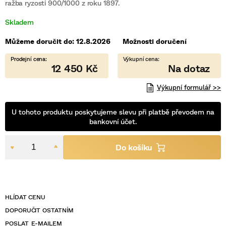
je
ražba ryzosti 900/1000 z roku 1897.
0,0
z
Skladem
5
hvězdiček.
Můžeme doručit do:
12.8.2026
Možnosti doručení
12 450 Kč
Výkupní formulář >>
U tohoto produktu poskytujeme slevu při platbě převodem na
bankovní účet.
POSLAT