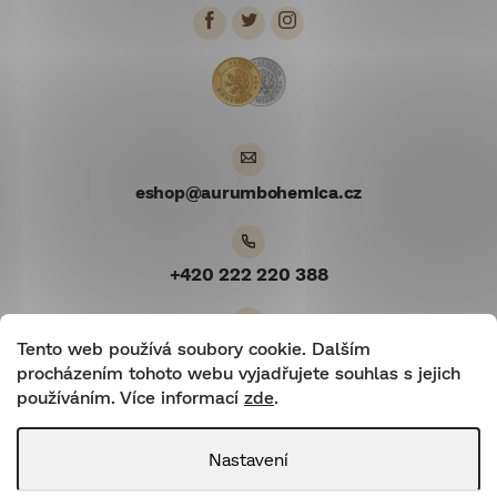
a
t
í
eshop
@
aurumbohemica.cz
+420 222 220 388
Tento web používá soubory cookie. Dalším
Youtube
procházením tohoto webu vyjadřujete souhlas s jejich
používáním. Více informací
zde
.
Nastavení