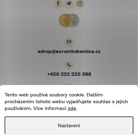
a
t
í
eshop
@
aurumbohemica.cz
+420 222 220 388
Tento web používá soubory cookie. Dalším
Youtube
procházením tohoto webu vyjadřujete souhlas s jejich
používáním. Více informací
zde
.
Nastavení
Shoptetnamiru.cz
|
Shoptet