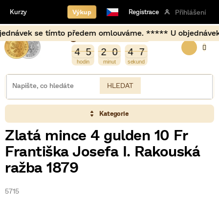
Přejít
Výkup
Kurzy
Registrace
Přihlášení
na
obsah
návek se tímto předem omlouváme. ***** U objednávek usku
Burza opět otevírá za
NÁKUP
4
4
8
4
5
2
0
4
7
4
5
2
0
4
6
7
6
KOŠÍK
HLEDAT
Kategorie
Zlatá mince 4 gulden 10 Fr
Františka Josefa I. Rakouská
ražba 1879
5715