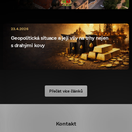
10.5.2026
23.4.2026
ryzost rewrite
Geopolitická situace a její vliv na trhy nejen
s drahými kovy
Přečíst více článků
Z
á
Kontakt
p