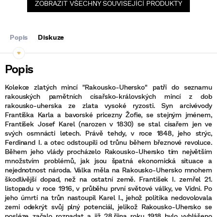
ZOBRAZIT VŠECHNY SOUVISEJÍCÍ PRODUKTY
Popis
Diskuze
Kolekce zlatých mincí "Rakousko-Uhersko" patří do seznamu
rakouských pamětních císařsko-královských mincí z dob
rakousko-uherska ze zlata vysoké ryzosti. Syn arcivévody
Františka Karla a bavorské pricezny Žofie, se stejným jménem,
František Josef Karel (narozen v 1830) se stal císařem jen ve
svých osmnácti letech. Právě tehdy, v roce 1848, jeho strýc,
Ferdinand I. a otec odstoupili od trůnu během březnové revoluce.
Během jeho vlády procházelo Rakousko-Uhersko tím největším
množstvím problémů, jak jsou špatná ekonomická situace a
nejednotnost národa. Válka měla na Rakousko-Uhersko mnohem
škodlivější dopad, než na ostatní země. František I. zemřel 21.
listopadu v roce 1916, v průběhu první světové války, ve Vídni. Po
jeho úmrtí na trůn nastoupil Karel I., jehož politika nedovolovala
zemi odekrýt svůj plný potenciál, jelikož Rakousko-Uhersko se
posléze začalo rozpadat a již 28.října roku 1918 bylo vyhlášeno