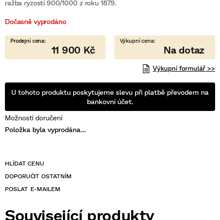
je
ražba ryzosti 900/1000 z roku 1879.
0,0
z
Dočasně vyprodáno
5
hvězdiček.
11 900 Kč
Výkupní formulář >>
U tohoto produktu poskytujeme slevu při platbě převodem na
bankovní účet.
Možnosti doručení
Položka byla vyprodána…
POSLAT
Související produkty