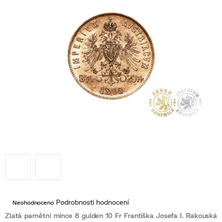
Průměrné
Podrobnosti hodnocení
Neohodnoceno
hodnocení
produktu
Zlatá pamětní mince 8 gulden 10 Fr Františka Josefa I. Rakouská