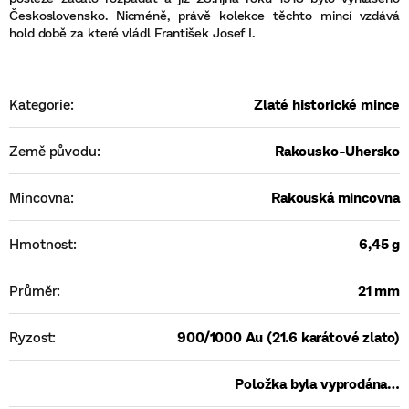
Československo. Nicméně, právě kolekce těchto mincí vzdává
hold době za které vládl František Josef I.
Kategorie
:
Zlaté historické mince
Země původu
:
Rakousko-Uhersko
Mincovna
:
Rakouská mincovna
Hmotnost
:
6,45 g
Průměr
:
21 mm
Ryzost
:
900/1000 Au (21.6 karátové zlato)
Položka byla vyprodána…