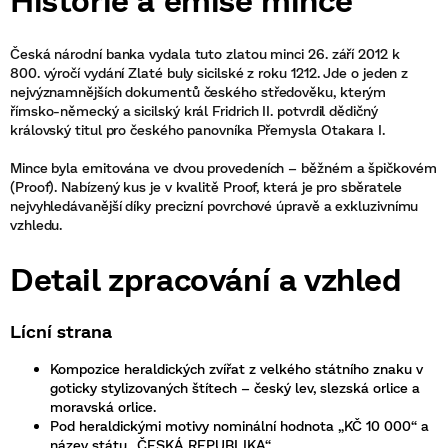
Česká národní banka vydala tuto zlatou minci 26. září 2012 k
800. výročí vydání Zlaté buly sicilské z roku 1212. Jde o jeden z
nejvýznamnějších dokumentů českého středověku, kterým
římsko-německý a sicilský král Fridrich II. potvrdil dědičný
královský titul pro českého panovníka Přemysla Otakara I.
Mince byla emitována ve dvou provedeních – běžném a špičkovém
(Proof). Nabízený kus je v kvalitě Proof, která je pro sběratele
nejvyhledávanější díky precizní povrchové úpravě a exkluzivnímu
vzhledu.
Detail zpracování a vzhled
Lícní strana
Kompozice heraldických zvířat z velkého státního znaku v
goticky stylizovaných štítech – český lev, slezská orlice a
moravská orlice.
Pod heraldickými motivy nominální hodnota „KČ 10 000“ a
název státu „ČESKÁ REPUBLIKA“.