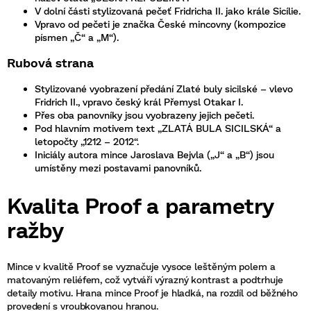
V dolní části stylizovaná pečeť Fridricha II. jako krále Sicílie.
Vpravo od pečeti je značka České mincovny (kompozice
písmen „Č“ a „M“).
Rubová strana
Stylizované vyobrazení předání Zlaté buly sicilské – vlevo
Fridrich II., vpravo český král Přemysl Otakar I.
Přes oba panovníky jsou vyobrazeny jejich pečeti.
Pod hlavním motivem text „ZLATÁ BULA SICILSKÁ“ a
letopočty „1212 – 2012“.
Iniciály autora mince Jaroslava Bejvla („J“ a „B“) jsou
umístěny mezi postavami panovníků.
Kvalita Proof a parametry
ražby
Mince v kvalitě Proof se vyznačuje vysoce leštěným polem a
matovaným reliéfem, což vytváří výrazný kontrast a podtrhuje
detaily motivu. Hrana mince Proof je hladká, na rozdíl od běžného
provedení s vroubkovanou hranou.