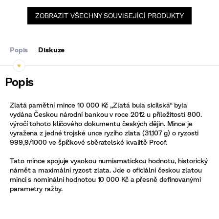
ZOBRAZIT VŠECHNY SOUVISEJÍCÍ PRODUKTY
Popis
Diskuze
Zlatá pamětní mince 10 000 Kč „Zlatá bula sicilská“ byla
vydána Českou národní bankou v roce 2012 u příležitosti 800.
výročí tohoto klíčového dokumentu českých dějin. Mince je
vyražena z jedné trojské unce ryzího zlata (31,107 g) o ryzosti
999,9/1000 ve špičkové sběratelské kvalitě Proof.
Tato mince spojuje vysokou numismatickou hodnotu, historický
námět a maximální ryzost zlata. Jde o oficiální českou zlatou
minci s nominální hodnotou 10 000 Kč a přesně definovanými
parametry ražby.