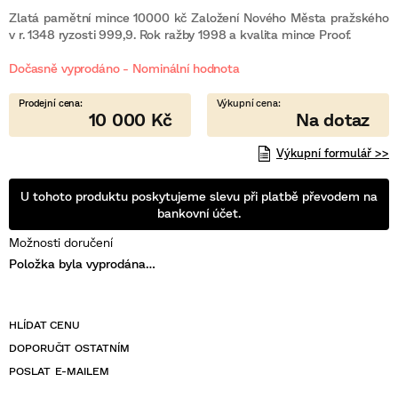
hodnocení
produktu
Zlatá pamětní mince 10000 kč Založení Nového Města pražského
je
v r. 1348 ryzosti 999,9. Rok ražby 1998 a kvalita mince Proof.
0,0
z
Dočasně vyprodáno - Nominální hodnota
5
hvězdiček.
10 000 Kč
Výkupní formulář >>
U tohoto produktu poskytujeme slevu při platbě převodem na
bankovní účet.
Možnosti doručení
Položka byla vyprodána…
POSLAT