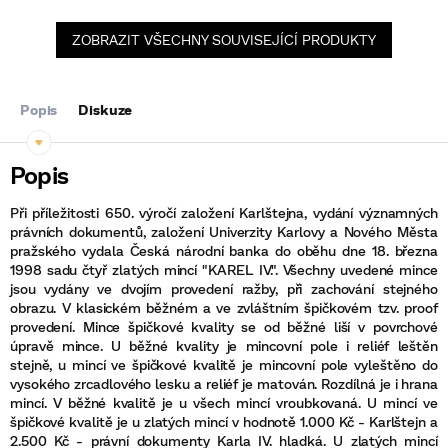
ZOBRAZIT VŠECHNY SOUVISEJÍCÍ PRODUKTY
Popis
Diskuze
Při příležitosti 650. výročí založení Karlštejna, vydání významných
právních dokumentů, založení Univerzity Karlovy a Nového Města
pražského vydala Česká národní banka do oběhu dne 18. března
1998 sadu čtyř zlatých mincí "KAREL IV.". Všechny uvedené mince
jsou vydány ve dvojím provedení ražby, při zachování stejného
obrazu. V klasickém běžném a ve zvláštním špičkovém tzv. proof
provedení. Mince špičkové kvality se od běžné liší v povrchové
úpravě mince. U běžné kvality je mincovní pole i reliéf leštěn
stejně, u mincí ve špičkové kvalitě je mincovní pole vyleštěno do
vysokého zrcadlového lesku a reliéf je matován. Rozdílná je i hrana
mincí. V běžné kvalitě je u všech mincí vroubkovaná. U mincí ve
špičkové kvalitě je u zlatých mincí v hodnotě 1.000 Kč - Karlštejn a
2.500 Kč - právní dokumenty Karla IV. hladká. U zlatých mincí