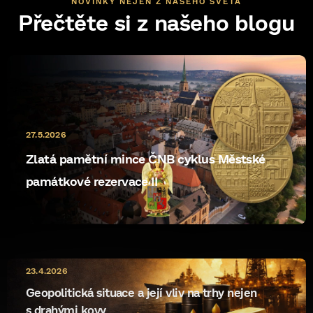
NOVINKY NEJEN Z NAŠEHO SVĚTA
Přečtěte si z našeho blogu
27.5.2026
Zlatá pamětní mince ČNB cyklus Městské
památkové rezervace II
10.5.2026
23.4.2026
ryzost rewrite
Geopolitická situace a její vliv na trhy nejen
s drahými kovy