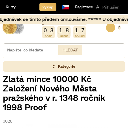
Přejít
Výkup
Kurzy
Registrace
Přihlášení
na
obsah
návek se tímto předem omlouváme. ***** U objednávek uskut
Burza zavírá za
NÁKUP
1
1
8
0
3
1
8
1
7
0
3
1
8
1
6
7
6
KOŠÍK
HLEDAT
Kategorie
Zlatá mince 10000 Kč
Založení Nového Města
pražského v r. 1348 ročník
1998 Proof
3028