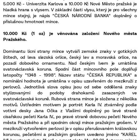
5.000 Kč - Univerzita Karlova a 10.000 Kč Nové Město pražské je
hladká hrana s vlysem. V základní části vlysu, který je pro všechny
mince stejný, je nápis "ČESKÁ NÁRODNÍ BANKA" doplněný o
příslušnou hmotnost mince.
10.000 Kč (1 oz) je věnována založení Nového města
Pražského.
Dominantu lícní strany mince vytváří zemské znaky v gotických
štítech, od leva slezská orlice, český lev a moravská orlice, na
pozadí dobového ornamentu. Nad českým lvem je umístěna
svatováclavská koruna. Spodní část mincovního pole doplňují
letopočty "1348 - 1998". Název státu "ČESKÁ REPUBLIKA" a
nominální hodnota je umístěna v opisu uzavřeném do mezikruží z
perlovců. Jednotlivá slova opisu jsou od sebe oddělená znaky
stylizovanými do podoby drahokamů zasazených ve
svatováclavské koruně. Rubová strana mince je složena z několika
motivů. Ústředním motivem je portrét Karla IV. ztvárněný podle
votivní desky Jana Očka z Vlašimi doplněný po levé straně
císařskou pečetí Karla IV., po pravé straně dobovou pečetí Nového
města Pražského a při spodním okraji mince pražským grošem. V
mezikruží vytvořeném perlovci je v opisu přerušovaném královskou
korunou, pečetěmi a pražským grošem uvedeno jméno "KAREL