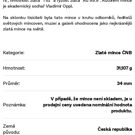
IV.", hmotnost zlata "1 oz" a ryzost zlata "Au 99.9". Autorem mince
je akademický sochař Vladimír Oppl.
Na sklonku tisíciletí byla tato mince v kruhu odborníků, ředitelů
světových mincoven, muzeí a galerií ohodnocena jako nejkrásnější
zlatá mince na světě.
Kategorie
:
Zlaté mince ČNB
Hmotnost
:
31,107 g
Průměr
:
34 mm
V případě, že mince není skladem, je u
Poznámka
:
prodejní ceny uvedena nominální hodnota
produktu.
Země
Česká republika
původu
: