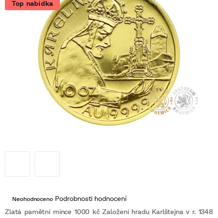
Top nabídka
Průměrné
Podrobnosti hodnocení
Neohodnoceno
hodnocení
produktu
Zlatá pamětní mince 1000 kč Založení hradu Karlštejna v r. 1348