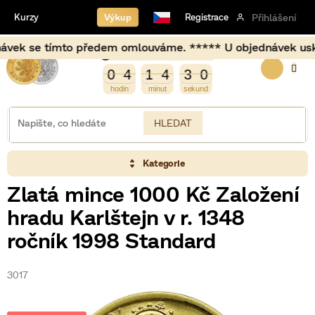
Přejít
Výkup
Kurzy
Registrace
Přihlášení
na
obsah
k se tímto předem omlouváme. ***** U objednávek uskutečně
Burza opět otevírá za
NÁKUP
1
0
4
1
4
3
0
0
4
1
4
2
9
0
9
3
2
KOŠÍK
HLEDAT
Kategorie
Zlatá mince 1000 Kč Založení
hradu Karlštejn v r. 1348
ročník 1998 Standard
3017