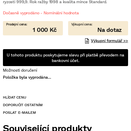
je
ryzosti 999,9. Rok ražby 1998 a kvalita mince Standard.
0,0
z
Dočasně vyprodáno - Nominální hodnota
5
hvězdiček.
1 000 Kč
Výkupní formulář >>
U tohoto produktu poskytujeme slevu při platbě převodem na
bankovní účet.
Možnosti doručení
Položka byla vyprodána…
POSLAT
Související produkty