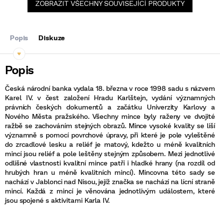
ZOBRAZIT VŠECHNY SOUVISEJÍCÍ PRODUKTY
Popis
Diskuze
Česká národní banka vydala 18. března v roce 1998 sadu s názvem
Karel IV. v čest založení Hradu Karlštejn, vydání významných
právních českých dokumentů a začátku Univerzity Karlovy a
Nového Města pražského. Všechny mince byly raženy ve dvojité
ražbě se zachováním stejných obrazů. Mince vysoké kvality se liší
významně s pomocí povrchové úpravy, při které je pole vyleštěné
do zrcadlové lesku a reliéf je matový, kdežto u méně kvalitních
mincí jsou reliéf a pole leštěny stejným způsobem. Mezi jednotlivé
odlišné vlastnosti kvalitní mince patří i hladké hrany (na rozdíl od
hrubých hran u méně kvalitních mincí). Mincovna této sady se
nachází v Jablonci nad Nisou, jejíž značka se nachází na lícní straně
mincí. Každá z mincí je věnována jednotlivým událostem, které
jsou spojené s aktivitami Karla IV.