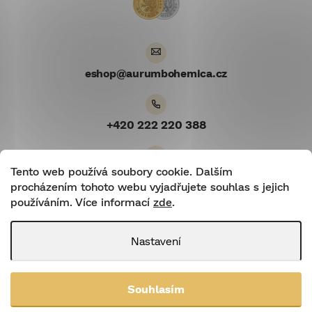
t
í
eshop
@
aurumbohemica.cz
+420 222 220 388
Tento web používá soubory cookie. Dalším
Youtube
procházením tohoto webu vyjadřujete souhlas s jejich
používáním. Více informací
zde
.
Nastavení
Shoptetnamiru.cz
|
Shoptet
Souhlasím
Copyright 2026
Aurum Bohemica
. Všechna práva vyhrazena.
Upravit
nastavení cookies
Upravit nastavení cookies