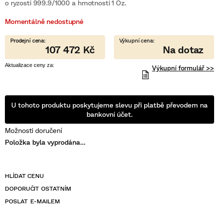
je
o ryzosti 999.9/1000 a hmotnosti 1 Oz.
0,0
z
Momentálně nedostupné
5
hvězdiček.
107 472 Kč
Výkupní formulář >>
U tohoto produktu poskytujeme slevu při platbě převodem na
bankovní účet.
Možnosti doručení
Položka byla vyprodána…
POSLAT