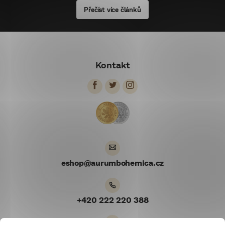
Přečíst více článků
Z
á
Kontakt
p
a
t
í
eshop
@
aurumbohemica.cz
+420 222 220 388