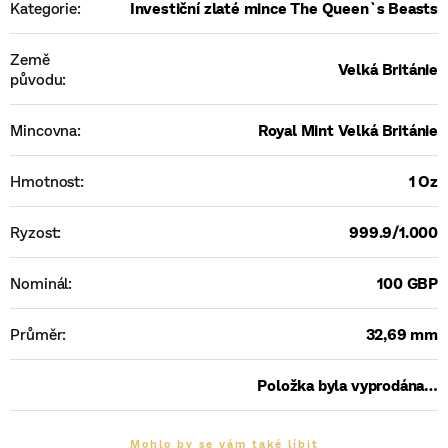
Kategorie
:
Investiční zlaté mince The Queen`s Beasts
Země
Velká Británie
původu
:
Mincovna
:
Royal Mint Velká Británie
Hmotnost
:
1 Oz
Ryzost
:
999.9/1.000
Nominál
:
100 GBP
Průměr
:
32,69 mm
Položka byla vyprodána…