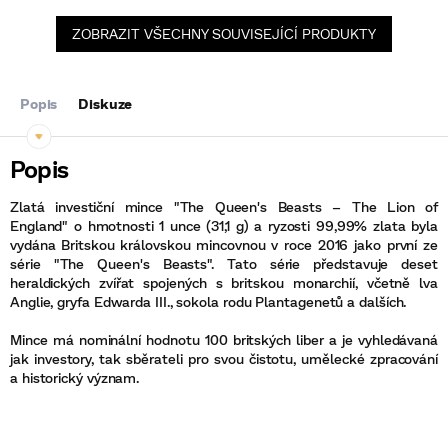
ZOBRAZIT VŠECHNY SOUVISEJÍCÍ PRODUKTY
Popis
Diskuze
Zlatá investiční mince "The Queen's Beasts – The Lion of
England" o hmotnosti 1 unce (31,1 g) a ryzosti 99,99% zlata byla
vydána Britskou královskou mincovnou v roce 2016 jako první ze
série "The Queen's Beasts". Tato série představuje deset
heraldických zvířat spojených s britskou monarchií, včetně lva
Anglie, gryfa Edwarda III., sokola rodu Plantagenetů a dalších.
Mince má nominální hodnotu 100 britských liber a je vyhledávaná
jak investory, tak sběrateli pro svou čistotu, umělecké zpracování
a historický význam.