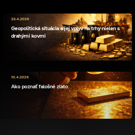
23.4.2026
Geopolitická situácia a jej vplyv na trhy nielen s
drahými kovmi
10.4.2026
Ako poznať falošné zlato