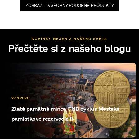
ZOBRAZIT VŠECHNY PODOBNÉ PRODUKTY
NOVINKY NEJEN Z NAŠEHO SVĚTA
Přečtěte si z našeho blogu
27.5.2026
Zlatá pamätná minca ČNB cyklus Mestské
pamiatkové rezervácie II