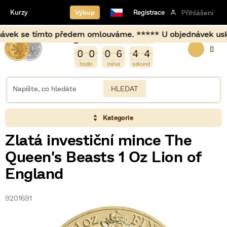
Přejít
Výkup
Kurzy
Registrace
Přihlášení
na
obsah
 se tímto předem omlouváme. ***** U objednávek uskutečně
Burza opět otevírá za
NÁKUP
5
0
0
0
6
4
4
0
0
0
6
4
3
4
3
KOŠÍK
HLEDAT
Kategorie
Zlatá investiční mince The
Queen's Beasts 1 Oz Lion of
England
9201691