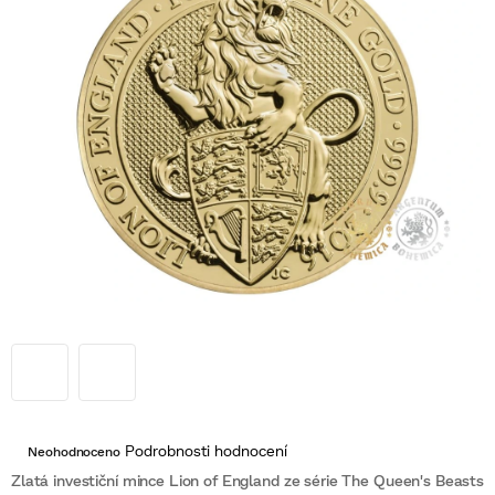
Průměrné
Podrobnosti hodnocení
Neohodnoceno
hodnocení
produktu
Zlatá investiční mince Lion of England ze série The Queen's Beasts