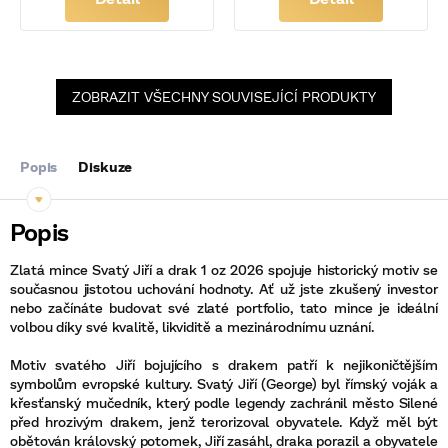
ZOBRAZIT VŠECHNY SOUVISEJÍCÍ PRODUKTY
Popis
Diskuze
Zlatá mince Svatý Jiří a drak 1 oz 2026 spojuje historický motiv se
současnou jistotou uchování hodnoty. Ať už jste zkušený investor
nebo začínáte budovat své zlaté portfolio, tato mince je ideální
volbou díky své kvalitě, likviditě a mezinárodnímu uznání.
Motiv svatého Jiří bojujícího s drakem patří k nejikoničtějším
symbolům evropské kultury. Svatý Jiří (George) byl římský voják a
křesťanský mučedník, který podle legendy zachránil město Silené
před hrozivým drakem, jenž terorizoval obyvatele. Když měl být
obětován královský potomek, Jiří zasáhl, draka porazil a obyvatele