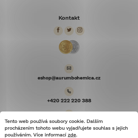
Z
á
Kontakt
p
a
t
í
eshop
@
aurumbohemica.cz
+420 222 220 388
Tento web používá soubory cookie. Dalším
Youtube
procházením tohoto webu vyjadřujete souhlas s jejich
používáním. Více informací
zde
.