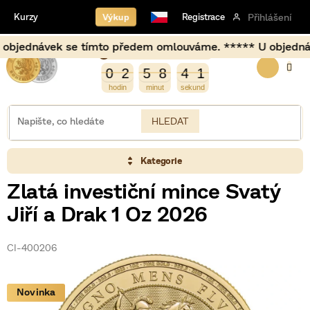
Přejít
Výkup
Kurzy
Registrace
Přihlášení
na
obsah
jednávek se tímto předem omlouváme. ***** U objednávek us
Burza opět otevírá za
NÁKUP
2
0
2
5
8
4
1
0
2
5
8
4
0
1
0
KOŠÍK
HLEDAT
Kategorie
Zlatá investiční mince Svatý
Jiří a Drak 1 Oz 2026
CI-400206
Novinka