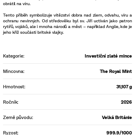
obrátil na víru.
Tento příběh symbolizuje vítězství dobra nad zlem, odvahu, víru a
ochranu nevinných. Od středověku byl sv. Jiří uctíván jako patron
rytířů, vojáků, ale i mnoha národů a měst – například Anglie, kde je
jeho kříž součástí britské vlajky.
Kategorie
:
Investiční zlaté mince
Mincovna
:
The Royal Mint
Hmotnost
:
31,107 g
Ročník
:
2026
Země původu
:
Velká Británie
Ryzost
:
999.9/1000