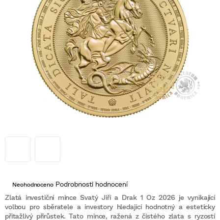
Průměrné
Podrobnosti hodnocení
Neohodnoceno
hodnocení
produktu
Zlatá investiční mince Svatý Jiří a Drak 1 Oz 2026 je vynikající
je
volbou pro sběratele a investory hledající hodnotný a esteticky
0,0
přitažlivý přírůstek. Tato mince, ražená z čistého zlata s ryzostí
z