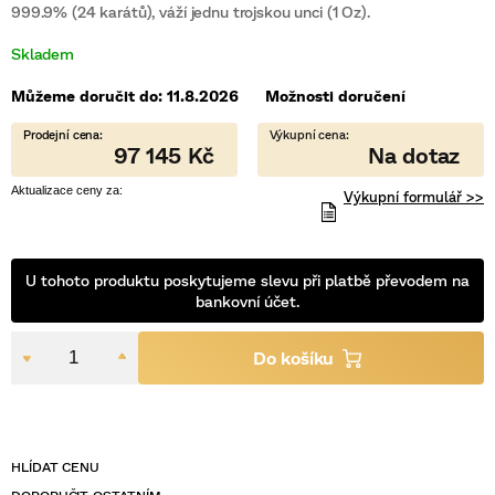
999.9% (24 karátů), váží jednu trojskou unci (1 Oz).
5
hvězdiček.
Skladem
Můžeme doručit do:
11.8.2026
Možnosti doručení
97 145 Kč
Výkupní formulář >>
U tohoto produktu poskytujeme slevu při platbě převodem na
bankovní účet.