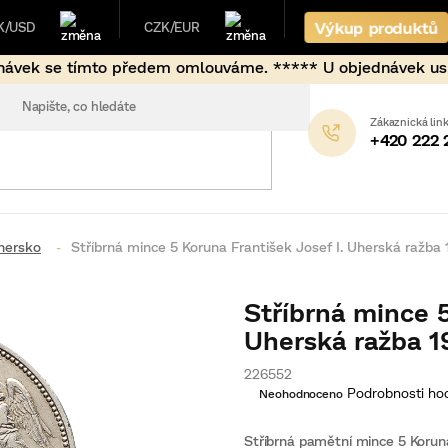
Výkup produktů
K/USD
CZK/EUR
em omlouváme. ***** U objednávek uskutečněných mimo běžné
+420 222 
hersko
Stříbrná mince 5 Koruna František Josef I. Uherská ražba
Stříbrná mince 5
Uherská ražba 
226552
Průměrné
Podrobnosti ho
Neohodnoceno
hodnocení
produktu
je
Stříbrná pamětní mince 5 Koruna