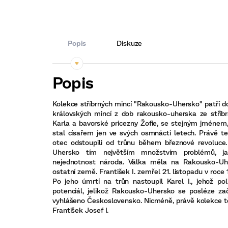
Popis
Diskuze
Kolekce stříbrných mincí "Rakousko-Uhersko" patří 
královských mincí z dob rakousko-uherska ze stříbr
Karla a bavorské pricezny Žofie, se stejným jménem,
stal císařem jen ve svých osmnácti letech. Právě teh
otec odstoupili od trůnu během březnové revoluce
Uhersko tím největším množstvím problémů, j
nejednotnost národa. Válka měla na Rakousko-Uh
ostatní země. František I. zemřel 21. listopadu v roce 
Po jeho úmrtí na trůn nastoupil Karel I., jehož po
potenciál, jelikož Rakousko-Uhersko se posléze zač
vyhlášeno Československo. Nicméně, právě kolekce tě
František Josef I.