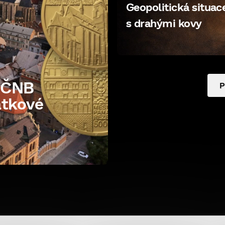
Geopolitická situace 
s drahými kovy
e ČNB
P
átkové