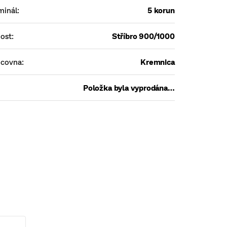
minál
:
5 korun
ost
:
Stříbro 900/1000
ncovna
:
Kremnica
Položka byla vyprodána…