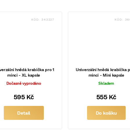
KÓD:
343227
KÓD:
36
verzální hnědá krabička pro 1
Univerzální hnědá krabička p
minci - XL kapsle
minci - Mini kapsle
Dočasně vyprodáno
Skladem
595 Kč
555 Kč
Detail
Do košíku