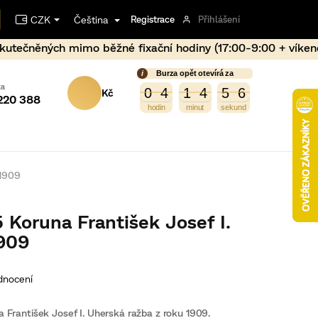
CZK
Čeština
Registrace
Přihlášení
 fixační hodiny (17:00-9:00 + víkend) může dojít vlivem 
Burza opět otevírá za
NÁKUPNÍ
5
0
6
0
4
1
4
5
5
0
4
1
4
5
5
220 388
KOŠÍK
 1909
 Koruna František Josef I.
1909
dnocení
 František Josef I. Uherská ražba z roku 1909.