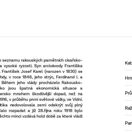
do seznamu rakouských pamětních císařsko-
Kat
a vysoké ryzosti. Syn arcivévody Františka
 František Josef Karel (narozen v 1830) se
dy, v roce 1848, jeho strýc, Ferdinand I. a
Hm
. Během jeho vlády procházelo Rakousko-
ako jsou špatná ekonomická situace a
Pr
ersko mnohem škodlivější dopad, než na
1916, v průběhu první světové války, ve Vídni.
litika nedovolovala zemi odekrýt svůj plný
Ra
alo rozpadat a již 28.října roku 1918 bylo
chto mincí vzdává hold době za které vládl
Pan