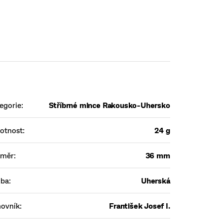
egorie
:
Stříbrné mince Rakousko-Uhersko
otnost
:
24 g
ůměr
:
36 mm
žba
:
Uherská
ovník
:
František Josef I.