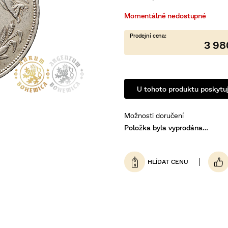
0,0
z
5
Momentálně nedostupné
hvězdiček.
3 98
U tohoto produktu poskytuj
Možnosti doručení
Položka byla vyprodána…