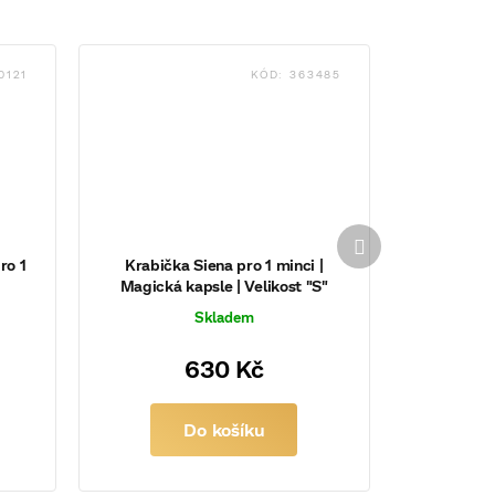
0121
KÓD:
363485
Další
produkt
ro 1
Krabička Siena pro 1 minci |
Magická kapsle | Velikost "S"
Skladem
630 Kč
Do košíku