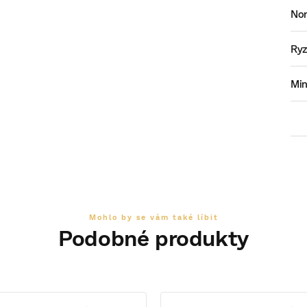
No
Ryz
Mi