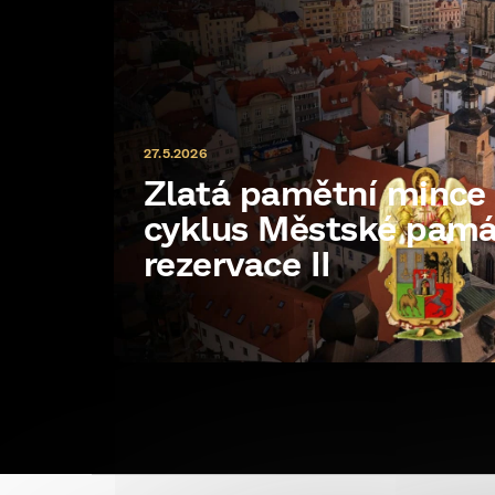
27.5.2026
Zlatá pamětní minc
cyklus Městské pam
rezervace II
Z