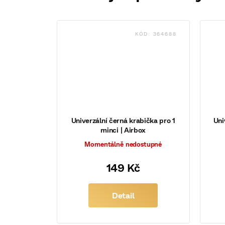
KÓD:
364688
Univerzální černá krabička pro 1
Uni
minci | Airbox
Momentálně nedostupné
149 Kč
Detail