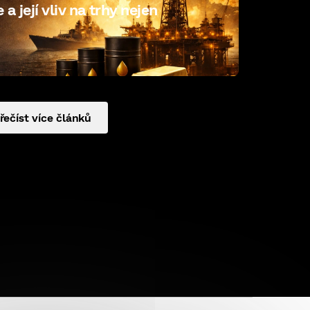
a její vliv na trhy nejen
řečíst více článků