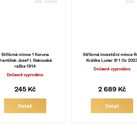
KÓD:
90003
KÓD
Stříbrná mince 1 Koruna
Stříbrná investiční mince 
František Josef I. Rakouská
Králíka Lunar III 1 Oz 202
ražba 1914
Dočasně vyprodáno
Dočasně vyprodáno
245 Kč
2 689 Kč
Detail
Detail