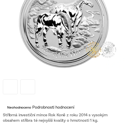
Průměrné
Podrobnosti hodnocení
Neohodnoceno
hodnocení
produktu
Stříbrná investiční mince Rok Koně z roku 2014 s vysokým
je
obsahem stříbra té nejvyšší kvality o hmotnosti 1 kg.
0,0
z