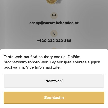
í
eshop
@
aurumbohemica.cz
+420 222 220 388
Tento web používá soubory cookie. Dalším
Youtube
procházením tohoto webu vyjadřujete souhlas s jejich
používáním. Více informací
zde
.
Nastavení
Shoptetnamiru.cz
|
Shoptet
Souhlasím
Copyright 2026
Aurum Bohemica
. Všechna práva vyhrazena.
Upravit
nastavení cookies
Upravit nastavení cookies