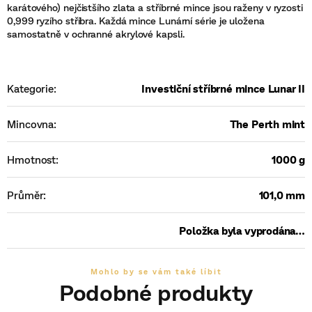
karátového) nejčistšího zlata a stříbrné mince jsou raženy v ryzosti
0,999 ryzího stříbra. Každá mince Lunární série je uložena
samostatně v ochranné akrylové kapsli.
Kategorie
:
Investiční stříbrné mince Lunar II
Mincovna
:
The Perth mint
Hmotnost
:
1000 g
Průměr
:
101,0 mm
Položka byla vyprodána…