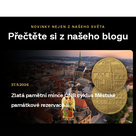
NOVINKY NEJEN Z NAŠEHO SVĚTA
Přečtěte si z našeho blogu
27.5.2026
Zlatá pamětní mince ČNB cyklus Městské
památkové rezervace II