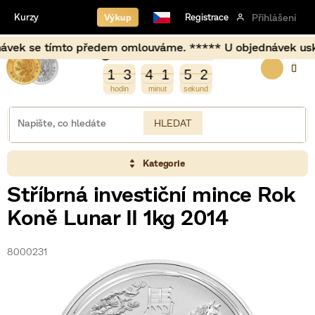
Přejít
Výkup
Kurzy
Registrace
Přihlášení
na
obsah
k se tímto předem omlouváme. ***** U objednávek uskutečně
Burza opět otevírá za
NÁKUP
3
1
3
4
1
5
2
1
3
4
1
5
1
2
1
KOŠÍK
HLEDAT
Kategorie
Stříbrná investiční mince Rok
Koně Lunar II 1kg 2014
8000231