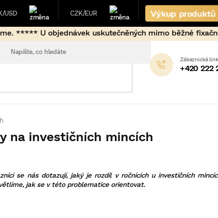
Výkup produktů
K/USD
CZK/EUR
 uskutečněných mimo běžné fixační hodiny (17:00-9:00 + v
+420 222 
ch
y na investičních mincích
níci se nás dotazují, jaký je rozdíl v ročnících u investičních mincí
větlíme, jak se v této problematice orientovat.