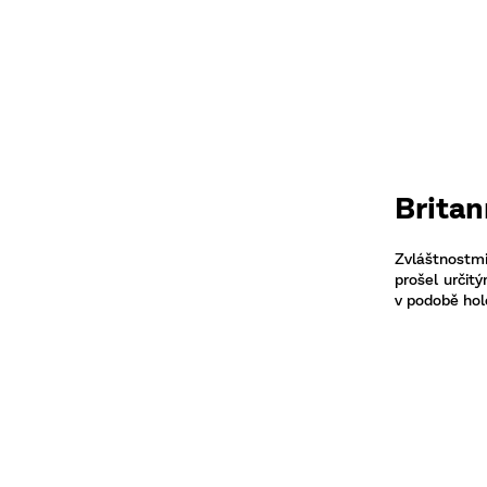
Britan
Zvláštnostmi
prošel určit
v podobě hol