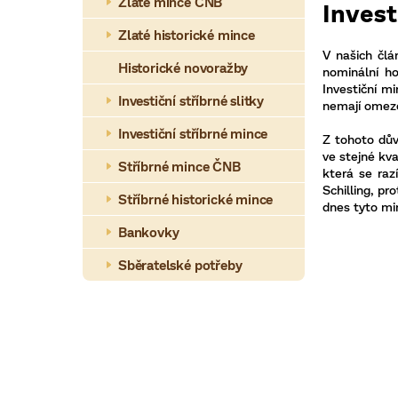
a
Zlaté mince ČNB
Invest
n
Zlaté historické mince
V našich člá
n
Historické novoražby
nominální ho
Investiční m
í
Investiční stříbrné slitky
nemají omezen
p
Investiční stříbrné mince
Z tohoto důvo
a
ve stejné kv
Stříbrné mince ČNB
která se ra
n
Schilling, pr
Stříbrné historické mince
dnes tyto min
e
Bankovky
l
Sběratelské potřeby