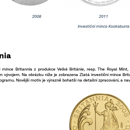
nia
 mince Britannia z produkce Velké Británie, resp. The Royal Mint,
ým vývojem. Na obrázku níže je zobrazena Zlatá investiční mince Br
ogramu. Novější motiv je výrazně bohatší na detailní zpracování, a na