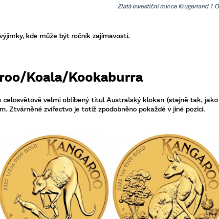
 výjimky, kde může být ročník zajímavostí.
roo/Koala/Kookaburra
 celosvětově velmi oblíbený titul Australský klokan (stejně tak, jak
. Ztvárněné zvířectvo je totiž zpodobněno pokaždé v jiné pozici.