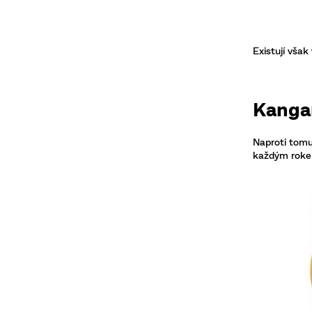
Existují však
Kanga
Naproti tomu
každým rokem