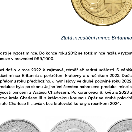
ostí je ryzost mince. Do konce roku 2012 se totiž mince razila v ryzo
 pouze v provedení 999/1000.
cí došlo v roce 2022 k zajímavé, téměř až raritní události. S náhl
estiční mince Britannia s portrétem královny a s ročníkem 2023. Doš
 přelomu roku předchozího. Jinými slovy ve druhé polovině roku 202
rodukce byla po skonu Jejího Veličenstva nahrazena produkcí mincí 
ýsostí princem z Walesu Charlesem. Po korunovaci 6. května 2023 
stva krále Charlese III. s královskou korunou. Opět ve druhé polov
rále Charlese III., avšak bez královské koruny s ročníkem 2024.