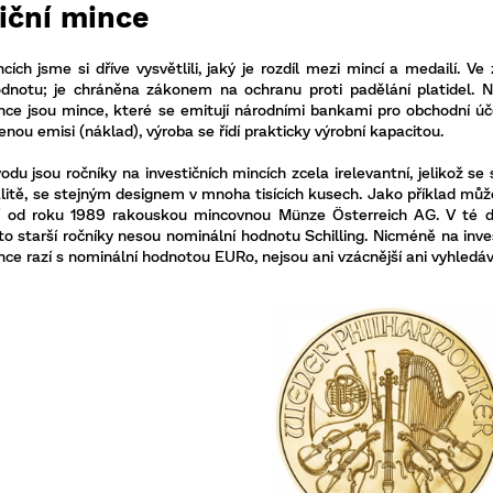
iční mince
ncích jsme si dříve vysvětlili, jaký je rozdíl mezi mincí a medailí.
dnotu; je chráněna zákonem na ochranu proti padělání platidel. Na
ince jsou mince, které se emitují národními bankami pro obchodní úč
ou emisi (náklad), výroba se řídí prakticky výrobní kapacitou.
du jsou ročníky na investičních mincích zcela irelevantní, jelikož se 
alitě, se stejným designem v mnoha tisících kusech. Jako příklad můž
zí od roku 1989 rakouskou mincovnou Münze Österreich AG. V té d
oto starší ročníky nesou nominální hodnotu Schilling. Nicméně na inves
ce razí s nominální hodnotou EURo, nejsou ani vzácnější ani vyhledáv