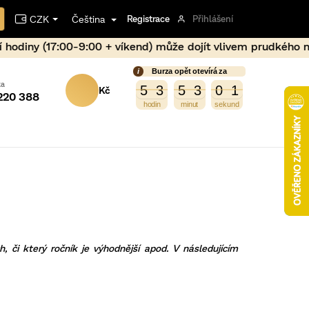
CZK
Čeština
Registrace
Přihlášení
íkend) může dojít vlivem prudkého nárůstu ceny kovu po op
Burza opět otevírá za
NÁKUPNÍ
1
5
3
5
3
0
0
5
3
5
3
0
0
220 388
KOŠÍK
ch, či který ročník je výhodnější apod. V následujícím