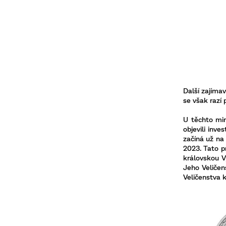
Další zajímav
se však razí
U těchto min
objevili inv
začíná už na
2023. Tato p
královskou V
Jeho Veličen
Veličenstva k