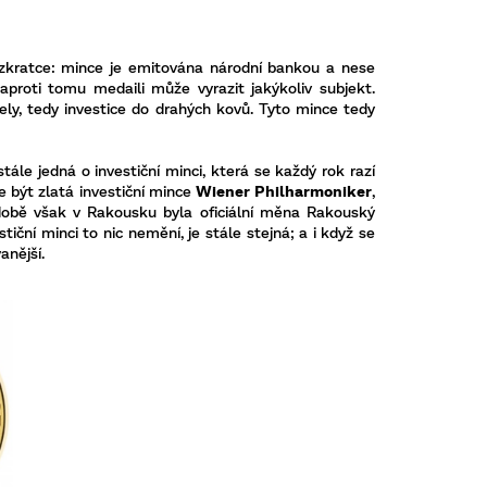
 Ve zkratce: mince je emitována národní bankou a nese
proti tomu medaili může vyrazit jakýkoliv subjekt.
ely, tedy investice do drahých kovů. Tyto mince tedy
stále jedná o investiční minci, která se každý rok razí
e být zlatá investiční mince
Wiener Philharmoniker
,
obě však v Rakousku byla oficiální měna Rakouský
tiční minci to nic nemění, je stále stejná; a i když se
anější.