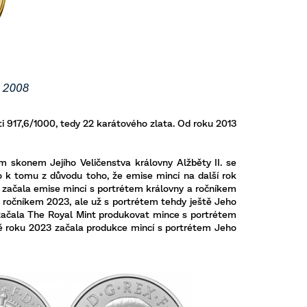
sti 917,6/1000, tedy 22 karátového zlata. Od roku 2013
ým skonem Jejího Veličenstva královny Alžběty II. se
lo k tomu z důvodu toho, že emise mincí na další rok
2 začala emise mincí s portrétem královny a ročníkem
s ročníkem 2023, ale už s portrétem tehdy ještě Jeho
začala The Royal Mint produkovat mince s portrétem
ině roku 2023 začala produkce mincí s portrétem Jeho