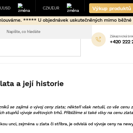
Výkup produktů
K/USD
CZK/EUR
jednávek uskutečněných mimo běžné fixační hodiny (17:00-9
+420 222 
ata a její historie
íků se zajímá o vývoj ceny zlata; někteří však netuší, co vše cenu z
ích stupňů vývoje světových trhů. Přiblížíme si také vlivy na cenu zlata a
kou unci, zejména u zlata či stříbra, je odvislá od vývoje ceny na ne