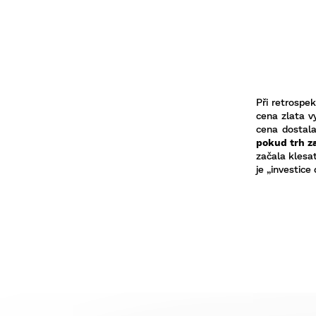
Při retrospe
cena zlata v
cena dostala
pokud trh z
začala klesat
je „investice