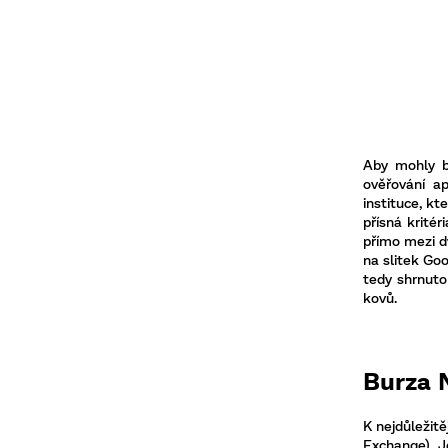
Aby mohly bý
ověřování a
instituce, k
přísná kritér
přímo mezi d
na slitek Go
tedy shrnuto
kovů.
Burza 
K nejdůležit
Exchange). J