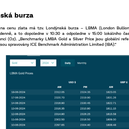
ská burza
v na cenu zlata má tzv. Londýnská burza – LBMA (London Bullion
 denně, a to dopoledne v 10:30 a odpoledne v 15:00 lokálního ča
unci (Oz). „Benchmarky LMBA Gold a Silver Price jsou globální ref
jsou spravovány ICE Benchmark Administration Limited (IBA).“