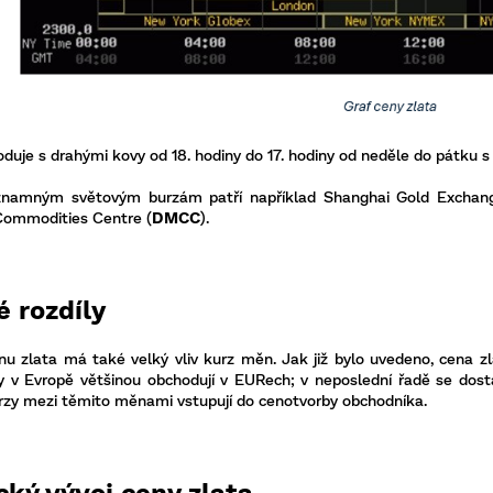
uje s drahými kovy od 18. hodiny do 17. hodiny od neděle do pátku s t
znamným světovým burzám patří například Shanghai Gold Exchan
Commodities Centre (
DMCC
).
 rozdíly
enu zlata má také velký vliv kurz měn. Jak již bylo uvedeno, cena 
 v Evropě většinou obchodují v EURech; v neposlední řadě se dos
zy mezi těmito měnami vstupují do cenotvorby obchodníka.
cký vývoj ceny zlata