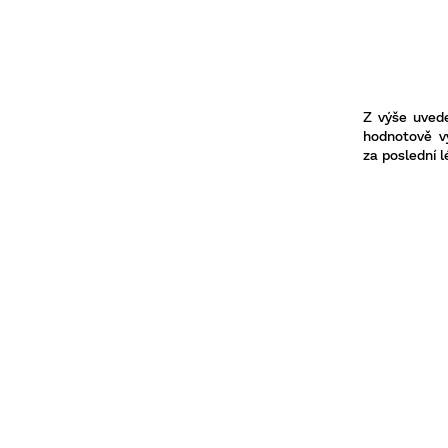
Z výše uvede
hodnotově vy
za poslední l