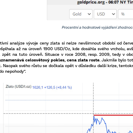
ktivní analýze vývoje ceny zlata si nelze nevšimnout období od čer
yšplhala až na úroveň 1900 USD/Oz, kde dosáhla svého vrcholu, avša
 zpět na tuto úroveň. Situace v roce 2008, resp. 2009, tedy v obd
aznamenává celosvětový pokles, cena zlata roste
. Jakmile bylo to
. Naopak svého růstu se dočkala opět v důsledku další krize, tentokr
 do nepohody“.