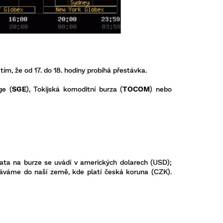
ím, že od 17. do 18. hodiny probíhá přestávka.
ge (
SGE
), Tokijská komoditní burza (
TOCOM
) nebo
zlata na burze se uvádí v amerických dolarech (USD);
táváme do naší země, kde platí česká koruna (CZK).