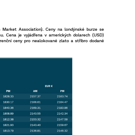
 Market Association). Ceny na londýnské burze se
su. Cena je vyjádřena v amerických dolarech (USD)
erenční ceny pro nealokované zlato a stříbro dodané