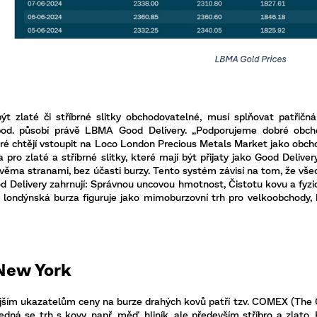
t zlaté či stříbrné slitky obchodovatelné, musí splňovat patřičná 
pod. působí právě LBMA Good Delivery. „Podporujeme dobré obchod
teré chtějí vstoupit na Loco London Precious Metals Market jako obch
ia pro zlaté a stříbrné slitky, které mají být přijaty jako Good Del
věma stranami, bez účasti burzy. Tento systém závisí na tom, že všec
od Delivery zahrnují: Správnou uncovou hmotnost, Čistotu kovu a fyzic
 londýnská burza figuruje jako mimoburzovní trh pro velkoobchody, 
New York
ějším ukazatelům ceny na burze drahých kovů patří tzv. COMEX (T
edná se trh s kovy, např. měď, hliník, ale především stříbro a zlat