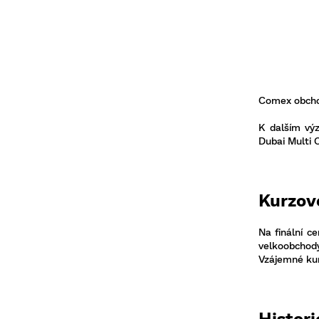
Comex obchod
K dalším vý
Dubai Multi 
Kurzové
Na finální c
velkoobchody
Vzájemné kur
Histori