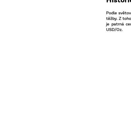
Podle světov
těžby. Z toh
je patrná ce
USD/Oz.