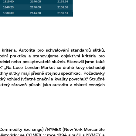
kritéria. Autorita pro schvalování standardů slitků,
ní praktiky a stanovujeme objektivní kritéria pro
odníci nebo poskytovatelé služeb. Stanovili jsme také
ivery.“ „Na Loco London Market se drahé kovy obchodují
hny slitky mají přesně stejnou specifikaci. Požadavky
ký vzhled (včetně znační a kvality povrchu).“ Stručně
který zároveň působí jako autorita v oblasti cenných
he Commodity Exchange) /NYMEX (New York Mercantile
o. Historicky se COMEX v roce 1994 sloučil s NYMEX a