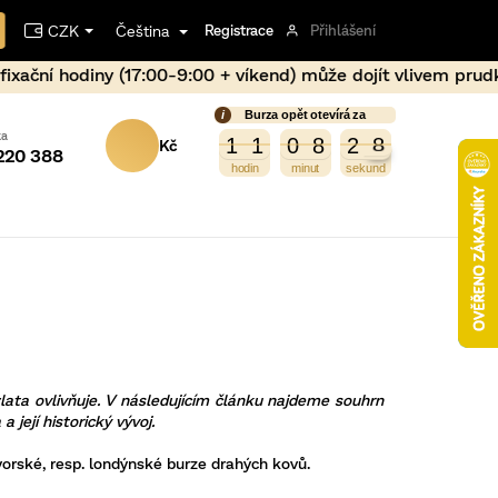
CZK
Čeština
Registrace
Přihlášení
:00 + víkend) může dojít vlivem prudkého nárůstu ceny kov
Burza opět otevírá za
NÁKUPNÍ
3
9
1
1
0
8
2
8
1
1
0
8
2
7
8
7
220 388
KOŠÍK
lata ovlivňuje. V následujícím článku najdeme souhrn
 její historický vývoj.
wyorské, resp. londýnské burze drahých kovů.