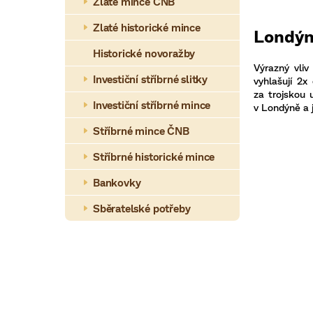
a
Zlaté mince ČNB
n
Zlaté historické mince
Londýn
n
Historické novoražby
Výrazný vli
í
Investiční stříbrné slitky
vyhlašují 2x
za trojskou 
p
Investiční stříbrné mince
v Londýně a 
a
Stříbrné mince ČNB
n
Stříbrné historické mince
e
Bankovky
l
Sběratelské potřeby