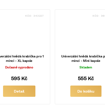
KÓD:
343227
KÓD:
36
verzální hnědá krabička pro 1
Univerzální hnědá krabička p
minci - XL kapsle
minci - Mini kapsle
Dočasně vyprodáno
Skladem
595 Kč
555 Kč
Detail
Do košíku