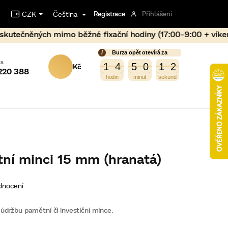
CZK
Čeština
Registrace
Přihlášení
žné fixační hodiny (17:00-9:00 + víkend) může dojít vliv
Burza opět otevírá za
NÁKUPNÍ
3
2
1
4
5
0
1
2
1
1
4
5
0
1
1
220 388
KOŠÍK
ní minci 15 mm (hranatá)
dnocení
údržbu pamětní či investiční mince.