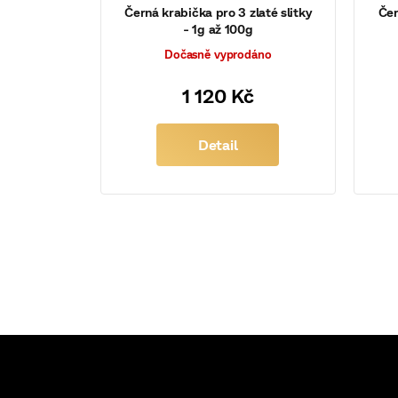
Černá krabička pro 3 zlaté slitky
Čer
- 1g až 100g
Dočasně vyprodáno
1 120 Kč
Detail