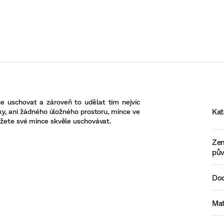
ce uschovat a zároveň to udělat tím nejvíc
ky, ani žádného úložného prostoru, mince ve
Kat
můžete své mince skvěle uschovávat.
Ze
pů
Dod
Mat