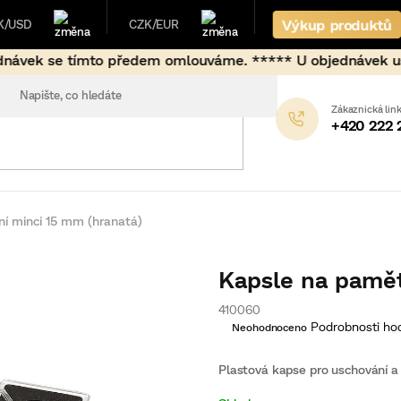
Výkup produktů
K/USD
CZK/EUR
ředem omlouváme. ***** U objednávek uskutečněných mimo bě
+420 222 
í minci 15 mm (hranatá)
Kapsle na pamět
410060
Průměrné
Podrobnosti ho
Neohodnoceno
hodnocení
produktu
je
Plastová kapse pro uschování a 
0,0
z