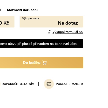
6
Možnosti doručení
9 Kč
Výkupní formulář >>
eme slevu při platbě převodem na bankovní účet.
POSLAT