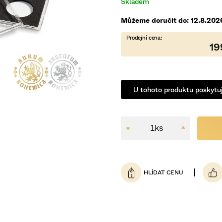
5
Skladem
hvězdiček.
Můžeme doručit do:
12.8.202
19
U tohoto produktu poskytuj