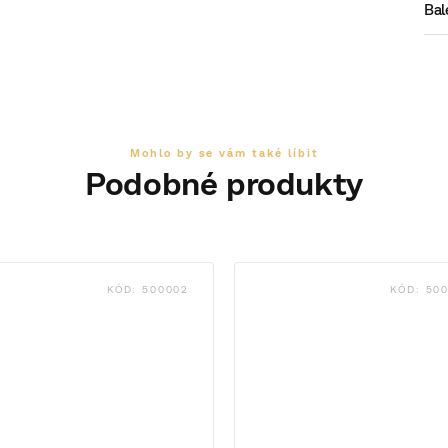
Bal
KÓD:
500002
KÓD:
50