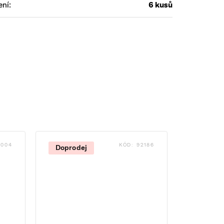
ení
:
6 kusů
0004
KÓD:
92186
Doprodej