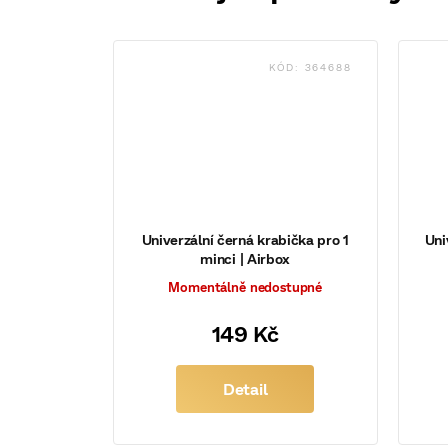
KÓD:
364688
Univerzální černá krabička pro 1
Uni
minci | Airbox
Momentálně nedostupné
149 Kč
Detail