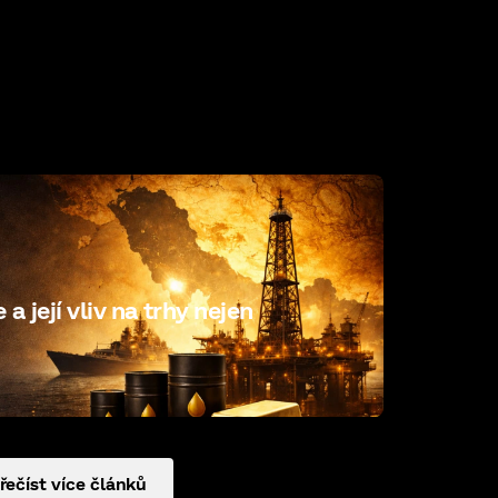
a její vliv na trhy nejen
řečíst více článků