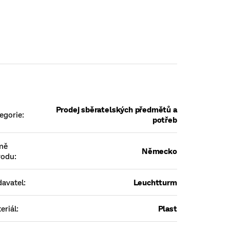
Prodej sběratelských předmětů a
egorie
:
potřeb
mě
Německo
vodu
:
avatel
:
Leuchtturm
eriál
:
Plast