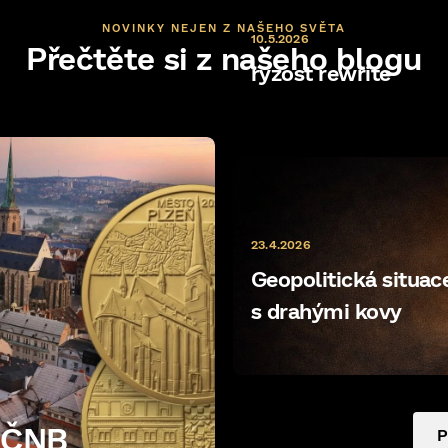
NOVINKY NEJEN Z NAŠEHO SVĚTA
10.5.2026
Přečtěte si z našeho blogu
ryzost rewrite
23.4.2026
Geopolitická situace 
s drahými kovy
e ČNB
P