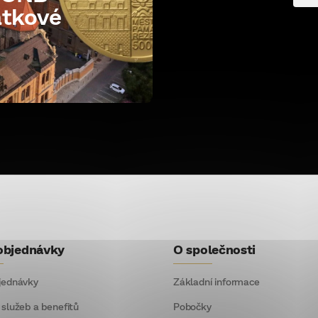
átkové
objednávky
O společnosti
jednávky
Základní informace
 služeb a benefitů
Pobočky