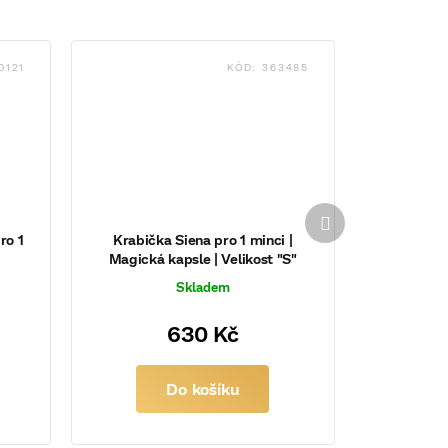
0121
KÓD:
363485
Další
produkt
ro 1
Krabička Siena pro 1 minci |
Magická kapsle | Velikost "S"
Skladem
630 Kč
Do košíku