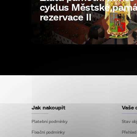
cyklus Městské pam
rezervace II
Z
á
p
Jak nakoupit
Vaše 
a
t
Platební podmínky
Stav ob
í
Fixační podmínky
Přehled