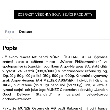
ZOBRAZIT VŠECHNY SOUVISEJÍCÍ PRODUKTY
Popis
Diskuze
Již skoro dvacet let nabízí MÜNZE ÖSTERREICH AG (výrobce
známé zlaté a stříbrné mince „Wiener Philharmoniker“) ve
spolupráci se švýcarským podnikem Argor-Heraeus S.A. zlaté cihly
v ryzosti 24 karátů (999,9/1000) v hmotnostech: ražené 1g, 5g,
10g, 20g, 50g, 100g a lité 250g, 500g a 1000g. Kontrolní a vytavený
znak Argor-Heraeus (AH MELTER ASSAYER), individuální číslo na
slitku, buď ražené (do 100g) nebo lité (od 250g), údaj o váze a
ryzosti stejně tak jako logo MÜNZE Österreich odpovídají „London
Good Delivery Standard“ a garantují celosvětovou
obchodovatelnost.
Fakt, že MÜNZE Österreich AG patří Rakouské národní bance