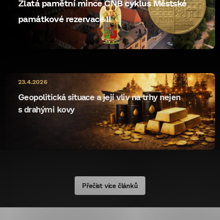
Zlatá pamětní mince ČNB cyklus Městské
památkové rezervace II
10.5.2026
23.4.2026
ryzost rewrite
Geopolitická situace a její vliv na trhy nejen
s drahými kovy
Přečíst více článků
Z