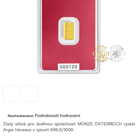
Průměrné
Podrobnosti hodnocení
Neohodnoceno
hodnocení
produktu
Zlatý slitek pro dceřinou společnost MÜNZE ÖSTERREICH vyrábí
je
Argor Heraeus v ryzosti 999,9/1000.
0,0
z