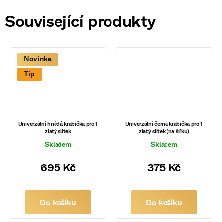
Související produkty
Novinka
Tip
Univerzální hnědá krabička pro 1
Univerzální černá krabička pro 1
zlatý slitek
zlatý slitek (na šířku)
Skladem
Skladem
695 Kč
375 Kč
Do košíku
Do košíku