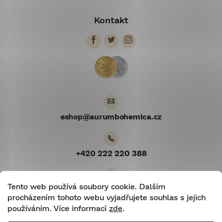
á
Kontakt
p
a
t
í
eshop
@
aurumbohemica.cz
+420 222 220 388
Tento web používá soubory cookie. Dalším
Youtube
procházením tohoto webu vyjadřujete souhlas s jejich
používáním. Více informací
zde
.