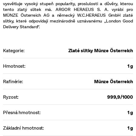
vysvětluje vysoký stupeň popularity, proslulosti a důvěry, kterou
tento zlatý slitek má. ARGOR HERAEUS S. A. vyrábí pro
MÜNZE Österreich AG a německý W.C.HERAEUS GmbH zlaté
slitky, které odpovídají mezinárodně uznávanému „London Good
Delivery Standard“.
Kategorie
:
Zlaté slitky Münze Österreich
Hmotnost
:
1 g
Rafinérie
:
Münze Österreich
Ryzost
:
999,9/1000
Přesná hmotnost
:
1 g
Základní hmotnost
:
1 g