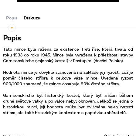
Popis
Diskuze
Tato mince byla ražena za existence Třetí říše, která trvala od
roku 1933 do roku 1945. Mince byla vyražena k příležitosti stavby
Garnisonskirche (vojenský kostel) v Postupimi (dnešní Polsko).
Hodnota mince je obvykle stanovena na základě její ryzosti, což je
poměr čistého stříbra k celkové váze mince. Uvedená ryzost
900/1000 znamená, že mince obsahuje 90% čistého stříbra.
Garnisonskirche byl historický kostel, který byl zničen během
druhé světové války a po válce nebyl obnoven. Jelikož se jedná o
historickou minci, její hodnota může být ovlivněna nejen ryzostí
stříbra, ale také historickým kontextem a poptávkou sběratelů.