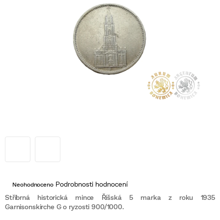
Průměrné
Podrobnosti hodnocení
Neohodnoceno
hodnocení
produktu
Stříbrná historická mince Říšská 5 marka z roku 1935
je
Garnisonskirche G o ryzosti 900/1000.
0,0
z