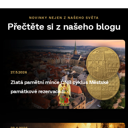
NOVINKY NEJEN Z NAŠEHO SVĚTA
Přečtěte si z našeho blogu
27.5.2026
Zlatá pamětní mince ČNB cyklus Městské
památkové rezervace II
10.5.2026
23.4.2026