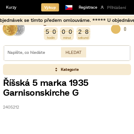
Přejít
Výkup
Kurzy
Registrace
Přihlášení
na
obsah
ednávek se tímto předem omlouváme. ***** U objednávek usk
Burza opět otevírá za
NÁKUP
3
9
5
0
0
0
2
8
7
5
0
0
0
2
7
8
KOŠÍK
HLEDAT
Kategorie
Říšská 5 marka 1935
Garnisonskirche G
2405212