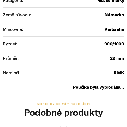
Kategorie
:
Říšské marky
Země původu
:
Německo
Mincovna
:
Karlsruhe
Ryzost
:
900/1000
Průměr
:
29 mm
Nominál
:
5 MK
Položka byla vyprodána…