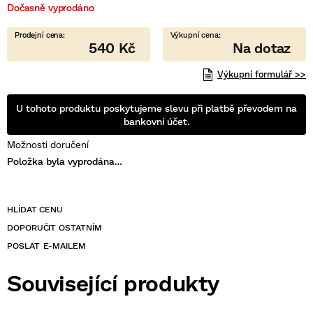
Dočasně vyprodáno
5
hvězdiček.
540 Kč
Výkupní formulář >>
U tohoto produktu poskytujeme slevu při platbě převodem na
bankovní účet.
Možnosti doručení
Položka byla vyprodána…
POSLAT
Související produkty