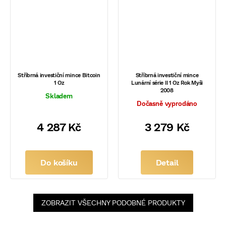
Stříbrná investiční mince Bitcoin
Stříbrná investiční mince
1 Oz
Lunární série II 1 Oz Rok Myši
2008
Skladem
Dočasně vyprodáno
4 287 Kč
3 279 Kč
Do košíku
Detail
ZOBRAZIT VŠECHNY PODOBNÉ PRODUKTY