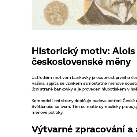
Historický motiv: Alois
československé měny
Ústředním motivem bankovky je osobnost prvního česk
Rašína, spjatá se vznikem samostatné měnové soustav
lícní straně bankovky a je proveden hlubotiskem v hn
Kompozici lícní strany doplňuje budova ústředí České
Světlonoše se lvem. Tím se motiv symbolicky propoju
měnové politiky.
Výtvarné zpracování a 