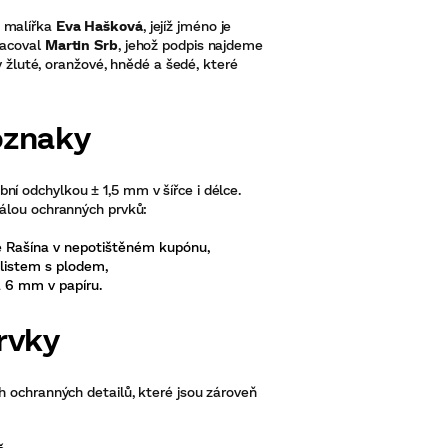
 malířka
Eva Hašková
, jejíž jméno je
racoval
Martin Srb
, jehož podpis najdeme
y žluté, oranžové, hnědé a šedé, které
oznaky
obní odchylkou ± 1,5 mm v šířce i délce.
kálou ochranných prvků:
e Rašína v nepotištěném kupónu,
listem s plodem,
a 6 mm v papíru.
rvky
h ochranných detailů, které jsou zároveň