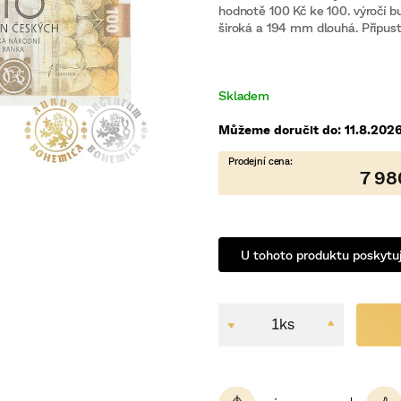
0,0
hodnotě 100 Kč ke 100. výročí
z
5
široká a 194 mm dlouhá. Přípustná
hvězdiček.
Skladem
Můžeme doručit do:
11.8.202
7 98
U tohoto produktu poskytuj