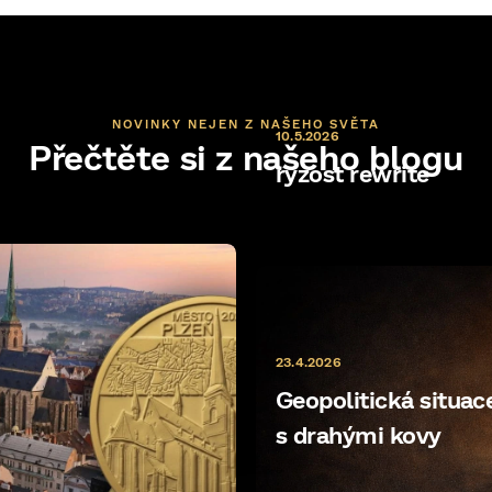
NOVINKY NEJEN Z NAŠEHO SVĚTA
10.5.2026
Přečtěte si z našeho blogu
ryzost rewrite
23.4.2026
Geopolitická situace 
s drahými kovy