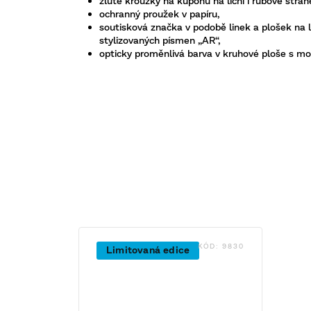
žluté kroužky na kupónu na lícní i rubové stran
ochranný proužek v papíru,
soutisková značka v podobě linek a plošek na li
stylizovaných písmen „AR“,
opticky proměnlivá barva v kruhové ploše s
KÓD:
9830
Limitovaná edice