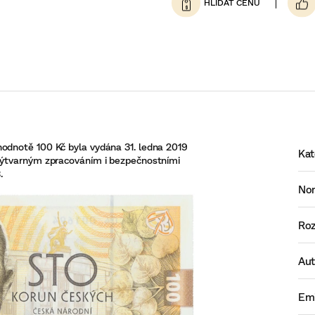
odnotě 100 Kč byla vydána 31. ledna 2019
Kat
výtvarným zpracováním i bezpečnostními
.
No
Ro
Aut
Emi