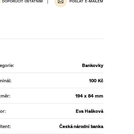
POSLAT
egorie
:
Bankovky
minál
:
100 Kč
změr
:
194 x 84 mm
or
:
Eva Hašková
tent
:
Česká národní banka