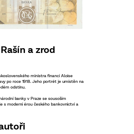
 Rašín a zrod
oslovenského ministra financí Aloise
y po roce 1918. Jeho portrét je umístěn na
ědém odstínu.
 národní banky v Praze se sousoším
je s moderní érou českého bankovnictví a
autoři