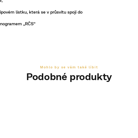
ě,
povém lístku, která se v průsvitu spojí do
 monogramem „RČS“