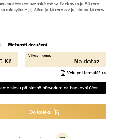
 budování československé měny. Bankovka je 84 mm
 odchylka v její šířce je 1,5 mm a v její délce 1,5 mm.
6
Možnosti doručení
0 Kč
Výkupní formulář >>
eme slevu při platbě převodem na bankovní účet.