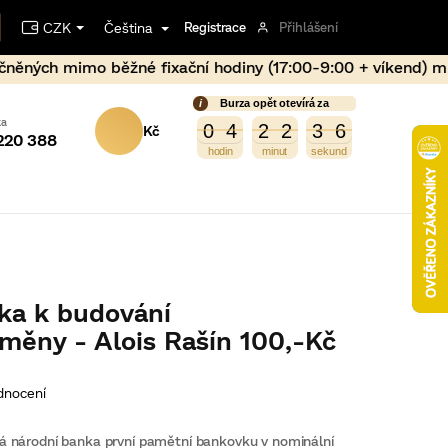
CZK
Čeština
Registrace
Přihlášení
ní hodiny (17:00-9:00 + víkend) může dojít vlivem prudké
Burza opět otevírá za
NÁKUPNÍ
4
6
0
4
2
2
3
5
0
4
2
2
3
5
220 388
KOŠÍK
ka k budování
měny - Alois Rašín 100,-Kč
dnocení
á národní banka první pamětní bankovku v nominální