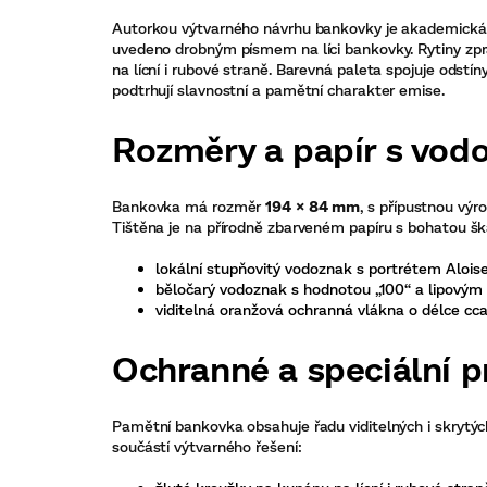
Autorkou výtvarného návrhu bankovky je akademická
uvedeno drobným písmem na líci bankovky. Rytiny zp
na lícní i rubové straně. Barevná paleta spojuje odstín
podtrhují slavnostní a pamětní charakter emise.
Rozměry a papír s vod
Bankovka má rozměr
194 × 84 mm
, s přípustnou výr
Tištěna je na přírodně zbarveném papíru s bohatou š
lokální stupňovitý vodoznak s portrétem Alois
běločarý vodoznak s hodnotou „100“ a lipovým 
viditelná oranžová ochranná vlákna o délce cc
Ochranné a speciální p
Pamětní bankovka obsahuje řadu viditelných i skrytýc
součástí výtvarného řešení: