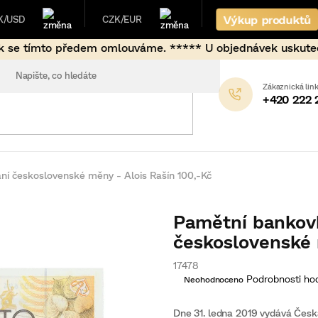
Výkup produktů
K/USD
CZK/EUR
ouváme. ***** U objednávek uskutečněných mimo běžné fixač
+420 222 
í československé měny - Alois Rašín 100,-Kč
Pamětní bankov
československé 
17478
Průměrné
Podrobnosti ho
Neohodnoceno
hodnocení
produktu
je
Dne 31. ledna 2019 vydává Česk