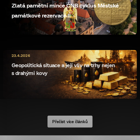
u
Zlatá pamětní mince ČNB cyklus Městské
památkové rezervace II
10.5.2026
23.4.2026
ryzost rewrite
Geopolitická situace a její vliv na trhy nejen
s drahými kovy
Přečíst více článků