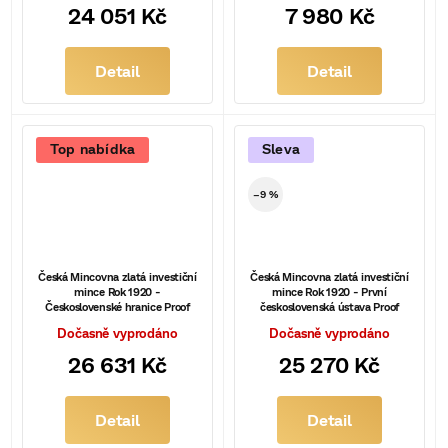
24 051 Kč
7 980 Kč
Detail
Detail
Top nabídka
Sleva
–9 %
Česká Mincovna zlatá investiční
Česká Mincovna zlatá investiční
mince Rok 1920 -
mince Rok 1920 - První
Československé hranice Proof
československá ústava Proof
Dočasně vyprodáno
Dočasně vyprodáno
26 631 Kč
25 270 Kč
Detail
Detail