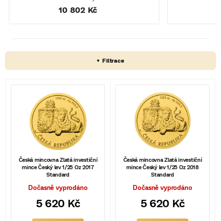
o
10 802 Kč
V
ý
p
i
s
Česká mincovna Zlatá investiční
Česká mincovna Zlatá investiční
mince Český lev 1/25 Oz 2017
mince Český lev 1/25 Oz 2018
p
Standard
Standard
r
Dočasně vyprodáno
Dočasně vyprodáno
5 620 Kč
5 620 Kč
o