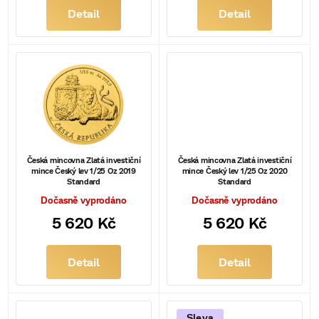
d
Detail
Detail
u
k
t
ů
Česká mincovna Zlatá investiční
Česká mincovna Zlatá investiční
mince Český lev 1/25 Oz 2019
mince Český lev 1/25 Oz 2020
Standard
Standard
Dočasně vyprodáno
Dočasně vyprodáno
5 620 Kč
5 620 Kč
Detail
Detail
Sleva