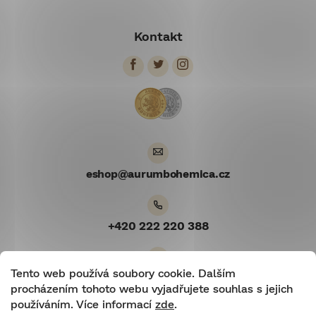
Z
á
Kontakt
p
a
t
í
eshop
@
aurumbohemica.cz
+420 222 220 388
Tento web používá soubory cookie. Dalším
Youtube
procházením tohoto webu vyjadřujete souhlas s jejich
používáním. Více informací
zde
.