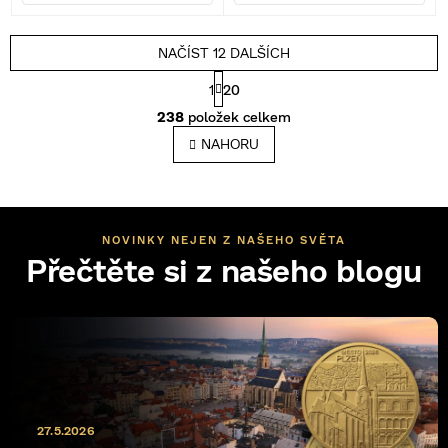
NAČÍST 12 DALŠÍCH
S
1
20
t
O
r
238
položek celkem
v
á
l
NAHORU
n
á
k
o
d
v
a
á
c
n
í
NOVINKY NEJEN Z NAŠEHO SVĚTA
í
p
Přečtěte si z našeho blogu
r
v
k
y
v
ý
p
i
s
27.5.2026