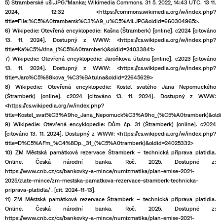
5) Štramberské uši.JPG."Manka; Wikimedia Commons. 31 5. 2022, 14:43 UTC. 13 11.
2024, 12:32 <https://commons.wikimedia.org/w/index.php?
title=File:%C5%A0trambersk%C3%A9_u%C5%A1i.JPG&oldid=660304965>.
6) Wikipedie: Otevřená encyklopedie: Kašna (Štramberk) [online]. c2024 [citováno
13. 11. 2024]. Dostupný z WWW: <https://cs.wikipedia.org/w/index.php?
title=Ka%C5%A1na_(%C5%A0tramberk)&oldid=24033841>
7) Wikipedie: Otevřená encyklopedie: Jaroňkova útulna [online]. c2023 [citováno
13. 11. 2024]. Dostupný z WWW: <https://cs.wikipedia.org/w/index.php?
title=Jaro%C5%88kova_%C3%BAtulna&oldid=22645629>
8) Wikipedie: Otevřená encyklopedie: Kostel svatého Jana Nepomuckého
(Štramberk) [online]. c2024 [citováno 13. 11. 2024]. Dostupný z WWW:
<https://cs.wikipedia.org/w/index.php?
title=Kostel_svat%C3%A9ho_Jana_Nepomuck%C3%A9ho_(%C5%A0tramberk)&old
9) Wikipedie: Otevřená encyklopedie: Dům čp. 31 (Štramberk) [online]. c2024
[citováno 13. 11. 2024]. Dostupný z WWW: <https://cs.wikipedia.org/w/index.php?
title=D%C5%AFm_%C4%8Dp._31_(%C5%A0tramberk)&oldid=24025332>
10) ZM Městská památková rezervace Štramberk – technická příprava platidla.
Online. Česká národní banka. Roč. 2025. Dostupné z:
https://www.cnb.cz/cs/bankovky-a-mince/numizmatika/plan-emise-2021-
2025/zlate-mince/zm-mestska-pamatkova-rezervace-stramberk-technicka-
priprava-platidla/ . [cit. 2024-11-13].
11) ZM Městská památková rezervace Štramberk – technická příprava platidla.
Online. Česká národní banka. Roč. 2025. Dostupné z:
https://www.cnb.cz/cs/bankovky-a-mince/numizmatika/plan-emise-2021-