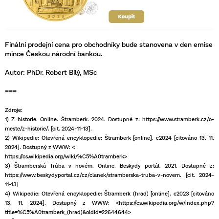
Finální prodejní cena pro obchodníky bude stanovena v den emise
mince Českou národní bankou.
Autor: PhDr. Robert Bílý, MSc
===
Zdroje:
1) Z historie. Online. Štramberk. 2024. Dostupné z: https://www.stramberk.cz/o-
meste/z-historie/. [cit. 2024-11-13].
2) Wikipedie: Otevřená encyklopedie: Štramberk [online]. c2024 [citováno 13. 11.
2024]. Dostupný z WWW: <
https://cs.wikipedia.org/wiki/%C5%A0tramberk>
3) Štramberská Trúba v novém. Online. Beskydy portál. 2021. Dostupné z:
https://www.beskydyportal.cz/cz/clanek/stramberska-truba-v-novem. [cit. 2024-
11-13]
4) Wikipedie: Otevřená encyklopedie: Štramberk (hrad) [online]. c2023 [citováno
13. 11. 2024]. Dostupný z WWW: <https://cs.wikipedia.org/w/index.php?
title=%C5%A0tramberk_(hrad)&oldid=22644644>