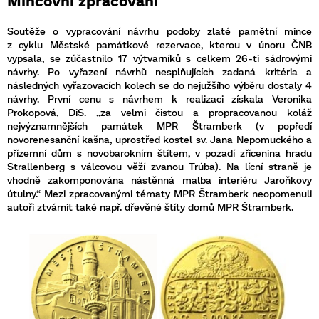
Mincovní zpracování
Soutěže o vypracování návrhu podoby zlaté pamětní mince
z cyklu Městské památkové rezervace, kterou v únoru ČNB
vypsala, se zúčastnilo 17 výtvarníků s celkem 26-ti sádrovými
návrhy. Po vyřazení návrhů nesplňujících zadaná kritéria a
následných vyřazovacích kolech se do nejužšího výběru dostaly 4
návrhy. První cenu s návrhem k realizaci získala Veronika
Prokopová, DiS. „za velmi čistou a propracovanou koláž
nejvýznamnějších památek MPR Štramberk (v popředí
novorenesanční kašna, uprostřed kostel sv. Jana Nepomuckého a
přízemní dům s novobarokním štítem, v pozadí zřícenina hradu
Strallenberg s válcovou věží zvanou Trúba). Na lícní straně je
vhodně zakomponována nástěnná malba interiéru Jaroňkovy
útulny.“ Mezi zpracovanými tématy MPR Štramberk neopomenuli
autoři ztvárnit také např. dřevěné štíty domů MPR Štramberk.