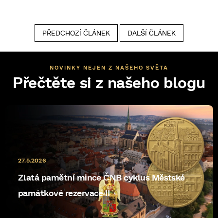
PŘEDCHOZÍ ČLÁNEK
DALŠÍ ČLÁNEK
NOVINKY NEJEN Z NAŠEHO SVĚTA
Přečtěte si z našeho blogu
27.5.2026
Zlatá pamětní mince ČNB cyklus Městské
památkové rezervace II