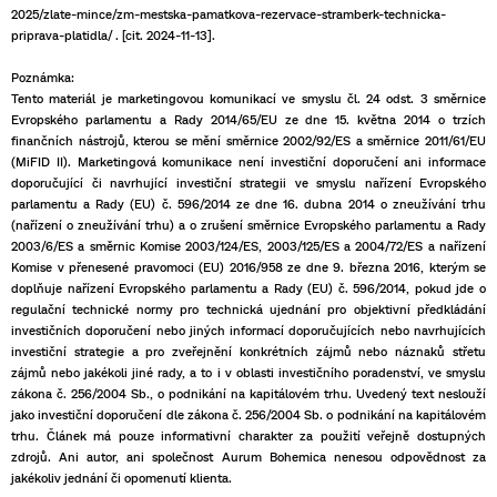
2025/zlate-mince/zm-mestska-pamatkova-rezervace-stramberk-technicka-
priprava-platidla/ . [cit. 2024-11-13].
Poznámka:
Tento materiál je marketingovou komunikací ve smyslu čl. 24 odst. 3 směrnice
Evropského parlamentu a Rady 2014/65/EU ze dne 15. května 2014 o trzích
finančních nástrojů, kterou se mění směrnice 2002/92/ES a směrnice 2011/61/EU
(MiFID II). Marketingová komunikace není investiční doporučení ani informace
doporučující či navrhující investiční strategii ve smyslu nařízení Evropského
parlamentu a Rady (EU) č. 596/2014 ze dne 16. dubna 2014 o zneužívání trhu
(nařízení o zneužívání trhu) a o zrušení směrnice Evropského parlamentu a Rady
2003/6/ES a směrnic Komise 2003/124/ES, 2003/125/ES a 2004/72/ES a nařízení
Komise v přenesené pravomoci (EU) 2016/958 ze dne 9. března 2016, kterým se
doplňuje nařízení Evropského parlamentu a Rady (EU) č. 596/2014, pokud jde o
regulační technické normy pro technická ujednání pro objektivní předkládání
investičních doporučení nebo jiných informací doporučujících nebo navrhujících
investiční strategie a pro zveřejnění konkrétních zájmů nebo náznaků střetu
zájmů nebo jakékoli jiné rady, a to i v oblasti investičního poradenství, ve smyslu
zákona č. 256/2004 Sb., o podnikání na kapitálovém trhu. Uvedený text neslouží
jako investiční doporučení dle zákona č. 256/2004 Sb. o podnikání na kapitálovém
trhu. Článek má pouze informativní charakter za použití veřejně dostupných
zdrojů. Ani autor, ani společnost Aurum Bohemica nenesou odpovědnost za
jakékoliv jednání či opomenutí klienta.