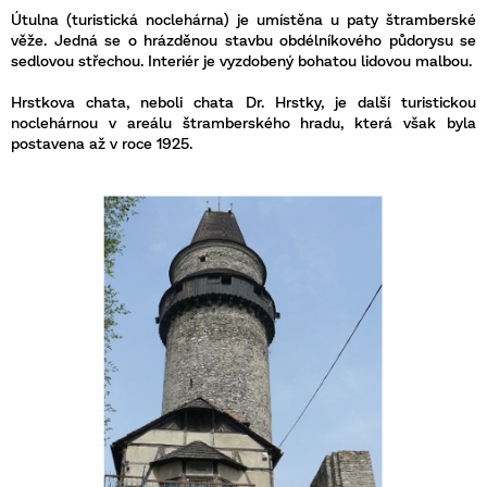
Útulna (turistická noclehárna) je umístěna u paty štramberské
věže. Jedná se o hrázděnou stavbu obdélníkového půdorysu se
sedlovou střechou. Interiér je vyzdobený bohatou lidovou malbou.
Hrstkova chata, neboli chata Dr. Hrstky, je další turistickou
noclehárnou v areálu štramberského hradu, která však byla
postavena až v roce 1925.