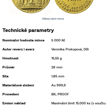
Technické parametry
Nominální hodnota mince
5 000 Kč
Autor reverz i averz
Veronika Prokopová, DiS
Hmotnost
15,55 g
Průměr
28 mm
Síla
1,85 mm
Materiálové složení
Au 999,9
Provedení
BK; PROOF
Emisní náklad
Maximální limit 15.000 ks (v součt