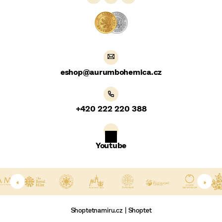
a
t
í
eshop
@
aurumbohemica.cz
+420 222 220 388
Youtube
Shoptetnamiru.cz
|
Shoptet