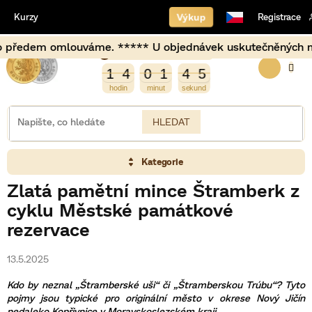
Přejít
Výkup
Kurzy
Registrace
na
obsah
 ***** U objednávek uskutečněných mimo běžné fixační hodi
Burza opět otevírá za
NÁKUP
5
5
1
4
0
1
4
4
1
4
0
1
4
4
KOŠÍK
HLEDAT
Kategorie
Zlatá pamětní mince Štramberk z
cyklu Městské památkové
rezervace
13.5.2025
Kdo by neznal „Štramberské uši“ či „Štramberskou Trúbu“? Tyto
pojmy jsou typické pro originální město v okrese Nový Jičín
nedaleko Kopřivnice v Moravskoslezském kraji