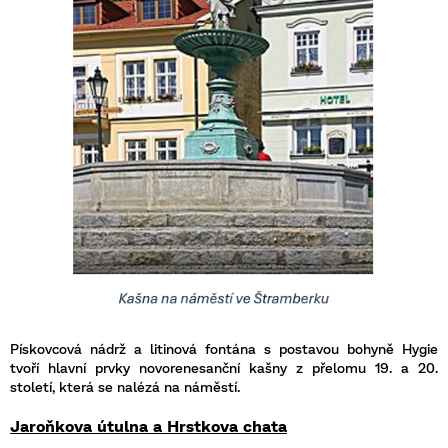
Pískovcová nádrž a litinová fontána s postavou bohyně Hygie
tvoří hlavní prvky novorenesanční kašny z přelomu 19. a 20.
století, která se nalézá na náměstí.
Jaroňkova útulna a Hrstkova chata