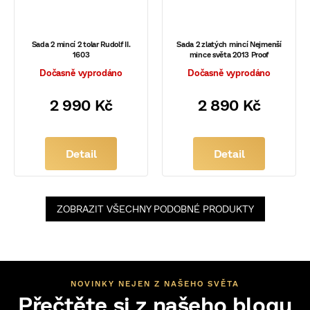
Sada 2 mincí 2 tolar Rudolf II.
Sada 2 zlatých mincí Nejmenší
1603
mince světa 2013 Proof
Dočasně vyprodáno
Dočasně vyprodáno
2 990 Kč
2 890 Kč
Detail
Detail
ZOBRAZIT VŠECHNY PODOBNÉ PRODUKTY
NOVINKY NEJEN Z NAŠEHO SVĚTA
Přečtěte si z našeho blogu