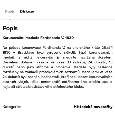
Popis
Diskuze
Korunovační medaile Ferdinanda V. 1830
Na počest korunovace Ferdinanda V. na uherského krále 28.září
1830 v Bratislavě bylo vyrobeno několik typů korunovačních
medailí, z nichž nejcennější je medaile navržena Josefem
Danielem Böhmen, ražena ve váze 30 dukátů, 24 dukátů, 15
dukátů nebo jako stříbrná a bronzová. Medaile byly následně
rozděleny na základě protokolárních seznamů. Medailemi ve váze
24 dukátů byli oceněni hodnostáři, kteří nesli deset korunovačních
státních vlajek, dále ceremoniář ostřihomského arcibiskupa a
nejlepší střelec bratislavského střeleckého klubu.
Kategorie
:
Historické novoražby