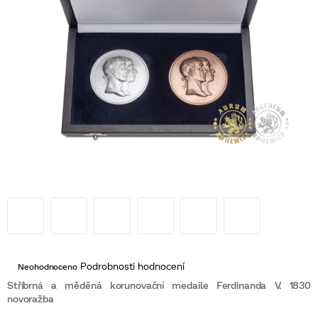
Průměrné
Podrobnosti hodnocení
Neohodnoceno
hodnocení
produktu
Stříbrná a měděná korunovační medaile Ferdinanda V. 1830
je
novoražba
0,0
z