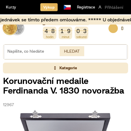
Přejít
Výkup
Kurzy
Registrace
Přihlášení
na
obsah
návek se tímto předem omlouváme. ***** U objednávek uskut
Burza opět otevírá za
NÁKUP
4
4
8
1
9
0
3
4
8
1
9
0
2
2
3
KOŠÍK
HLEDAT
Kategorie
Korunovační medaile
Ferdinanda V. 1830 novoražba
12967