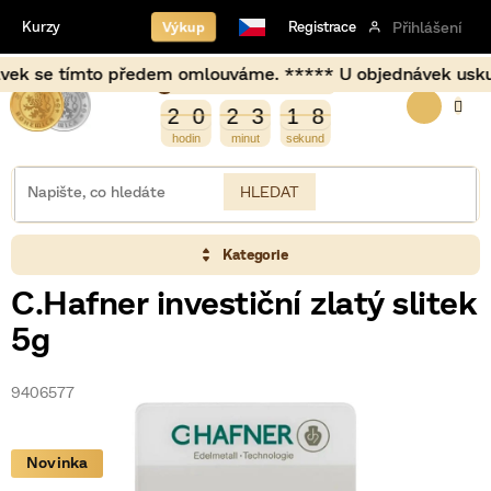
Přejít
Výkup
Kurzy
Registrace
Přihlášení
na
obsah
 se tímto předem omlouváme. ***** U objednávek uskutečně
Burza opět otevírá za
NÁKUP
2
9
2
0
2
3
1
8
2
0
2
3
1
7
8
7
KOŠÍK
HLEDAT
Kategorie
C.Hafner investiční zlatý slitek
5g
9406577
Novinka