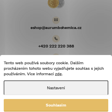
t
í
eshop
@
aurumbohemica.cz
+420 222 220 388
Tento web používá soubory cookie. Dalším
Youtube
procházením tohoto webu vyjadřujete souhlas s jejich
používáním. Více informací
zde
.
Nastavení
Shoptetnamiru.cz
|
Shoptet
Souhlasím
Copyright 2026
Aurum Bohemica
. Všechna práva vyhrazena.
Upravit
nastavení cookies
Upravit nastavení cookies