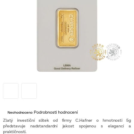
Průměrné
Podrobnosti hodnocení
Neohodnoceno
hodnocení
produktu
Zlatý investiční slitek od firmy C.Hafner o hmotnosti 5g
je
představuje nadstandardní jakost spojenou s elegancí a
0,0
praktičností.
z