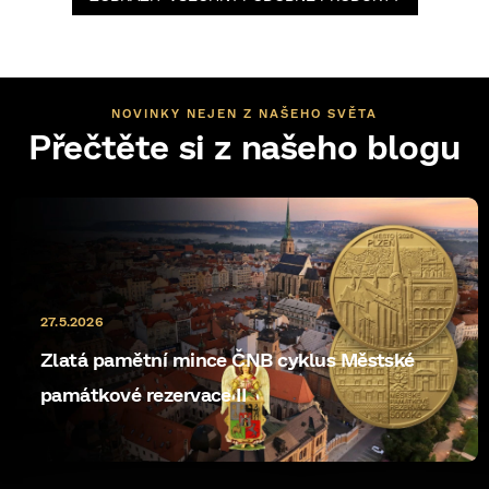
NOVINKY NEJEN Z NAŠEHO SVĚTA
Přečtěte si z našeho blogu
27.5.2026
Zlatá pamětní mince ČNB cyklus Městské
památkové rezervace II