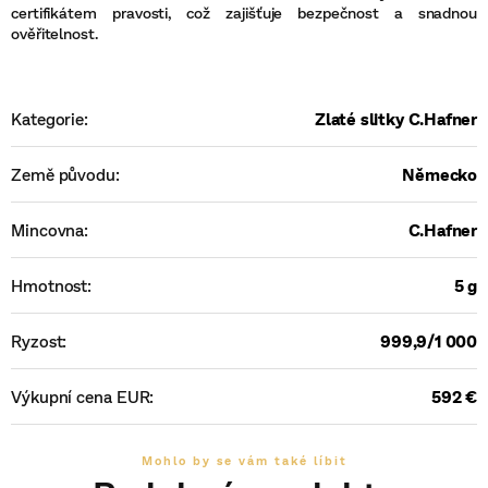
certifikátem pravosti, což zajišťuje bezpečnost a snadnou
ověřitelnost.
Kategorie
:
Zlaté slitky C.Hafner
Země původu
:
Německo
Mincovna
:
C.Hafner
Hmotnost
:
5 g
Ryzost
:
999,9/1 000
Výkupní cena EUR
:
592 €