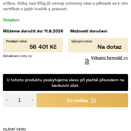
stříbra. Slitky nad 100g již nemají ochranný obal a přikládá se k nim
5
hvězdiček.
certifikát o jejich kvalitě a pravosti.
Skladem
Můžeme doručit do:
11.8.2026
Možnosti doručení
56 401 Kč
Výkupní formulář >>
U tohoto produktu poskytujeme slevu při platbě převodem na
bankovní účet.