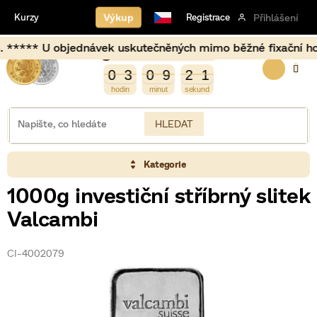
Přejít
Výkup
Kurzy
Registrace
Přihlášení
na
obsah
* U objednávek uskutečněných mimo běžné fixační hodiny (1
Burza opět otevírá za
NÁKUP
2
0
3
0
9
2
1
0
0
3
0
9
2
0
1
KOŠÍK
HLEDAT
Kategorie
1000g investiční stříbrný slitek
Valcambi
CI-4002079