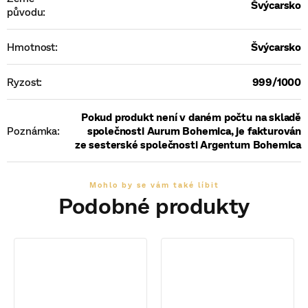
Švýcarsko
původu
:
Hmotnost
:
Švýcarsko
Ryzost
:
999/1000
Pokud produkt není v daném počtu na skladě
Poznámka
:
společnosti Aurum Bohemica, je fakturován
ze sesterské společnosti Argentum Bohemica