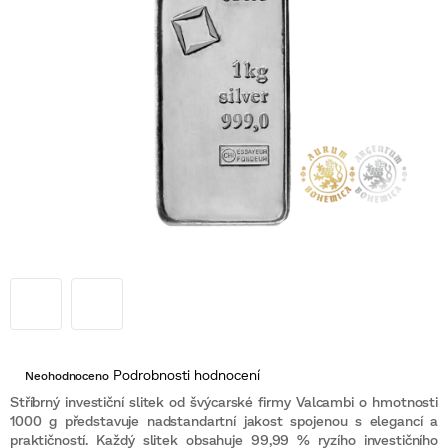
Průměrné
Podrobnosti hodnocení
Neohodnoceno
hodnocení
produktu
Stříbrný investiční slitek od švýcarské firmy Valcambi o hmotnosti
je
1000 g představuje nadstandartní jakost spojenou s elegancí a
0,0
praktičností. Každý slitek obsahuje 99,99 % ryzího investičního
z