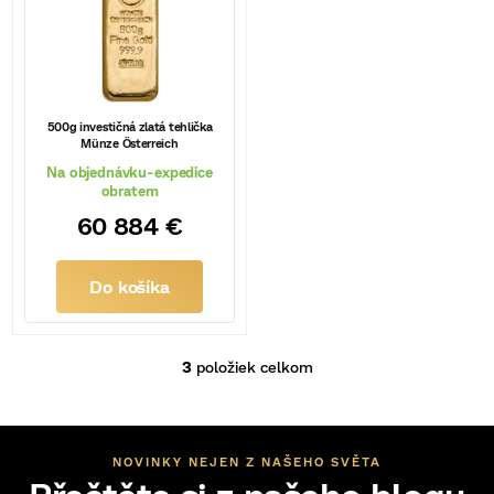
t
o
v
500g investičná zlatá tehlička
Münze Österreich
Na objednávku-expedice
obratem
60 884 €
Do košíka
3
položiek celkom
O
v
l
á
d
NOVINKY NEJEN Z NAŠEHO SVĚTA
a