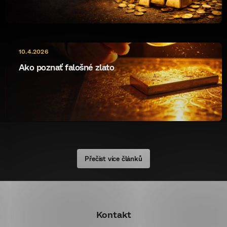
10.4.2026
Ako poznať falošné zlato
Přečíst více článků
Z
á
Kontakt
p