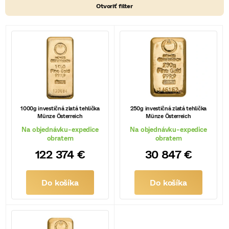
Otvoriť filter
V
ý
p
i
s
1000g investičná zlatá tehlička
250g investičná zlatá tehlička
Münze Österreich
Münze Österreich
p
Na objednávku-expedice
Na objednávku-expedice
r
obratem
obratem
122 374 €
30 847 €
o
d
Do košíka
Do košíka
u
k