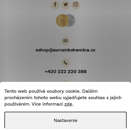
ä
t
i
e
eshop
@
aurumbohemica.cz
+420 222 220 388
Tento web používá soubory cookie. Dalším
Youtube
procházením tohoto webu vyjadřujete souhlas s jejich
používáním. Více informací
zde
.
Nastavenie