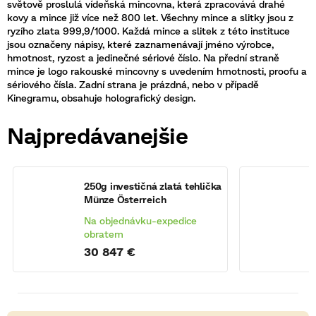
světově proslulá vídeňská mincovna, která zpracovává drahé
kovy
a mince již více než 800 let. Všechny mince a slitky jsou z
ryzího zlata 999,9/1000. Každá mince a slitek z této instituce
jsou označeny nápisy, které zaznamenávají jméno výrobce,
hmotnost, ryzost a jedinečné sériové číslo. Na přední straně
mince je logo rakouské mincovny s uvedením hmotnosti, proofu a
sériového čísla. Zadní strana je prázdná, nebo v případě
Kinegramu, obsahuje holografický design.
Najpredávanejšie
a
250g investičná zlatá tehlička
5
Münze Österreich
M
Na objednávku-expedice
N
obratem
o
30 847 €