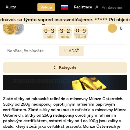
Prejsť
Výkup
Kurzy
Registrace
Prihlásenie
na
obsah
vok sa týmto vopred ospravedlňujeme. ***** Pri objednávka
Burza opět otevírá za
NÁKU
1
0
0
3
3
2
0
9
0
3
3
2
0
9
KOŠÍK
HĽADAŤ
Kategorie
Zlaté slitky od rakouské rafinérie a mincovny Münze Österreich.
Slitky od 250g nedisponují oproti jiným rafinériím papírovým
certifikátem.
Zlaté slitky od rakouské rafinérie a mincovny Münze
Österreich. Slitky od 250g nedisponují oproti jiným rafinériím
papírovým certifikátem, ostatní slitky od 1 do 100g jsou zality v
obalu, který slouží jako certifikát pravosti. Münze Österreich je