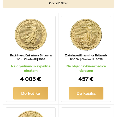
Otvoriť filter
V
ý
p
i
s
Zlatá investičná minca Britannia
Zlatá investičná minca Britannia
1 Oz | Charles III | 2026
1/10 Oz | Charles III | 2026
p
Na objednávku-expedice
Na objednávku-expedice
r
obratem
obratem
4 005 €
457 €
o
d
Do košíka
Do košíka
u
k