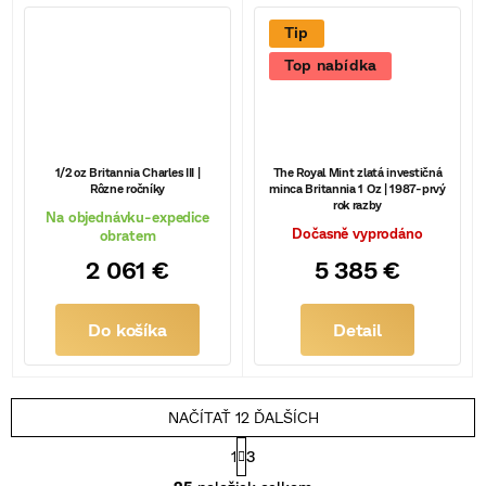
Tip
Top nabídka
1/2 oz Britannia Charles III |
The Royal Mint zlatá investičná
Rôzne ročníky
minca Britannia 1 Oz | 1987-prvý
rok razby
Na objednávku-expedice
Dočasně vyprodáno
obratem
2 061 €
5 385 €
Do košíka
Detail
NAČÍTAŤ 12 ĎALŠÍCH
S
1
3
t
O
r