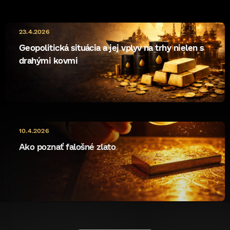
23.4.2026
Geopolitická situácia a jej vplyv na trhy nielen s
drahými kovmi
10.4.2026
Ako poznať falošné zlato