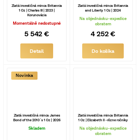
Zlatá investičná minca Britannia
Zlatá investičná minca Britannia
1 Oz | Charles III | 2023 |
and Liberty 1 Oz | 2024
Korunovácia
Na objednávku-expedice
Momentálně nedostupné
obratem
5 542 €
4 252 €
Detail
Do košíka
Novinka
Zlatá investičná minca James
Zlatá investična minca Britannia
Bond of the 2010´s 1 Oz | 2026
1 Oz | Elizabeth II -rôzne ročníky
Skladem
Na objednávku-expedice
obratem