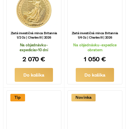
t
o
v
Zlatá investičná minca Britannia
Zlatá investičná minca Britannia
1/2 Oz | Charles III | 2026
1/4 Oz | Charles III | 2026
Na objednávku-
Na objednávku-expedice
expedícia>10 dní
obratem
2 070 €
1 050 €
Do košíka
Do košíka
Tip
Novinka