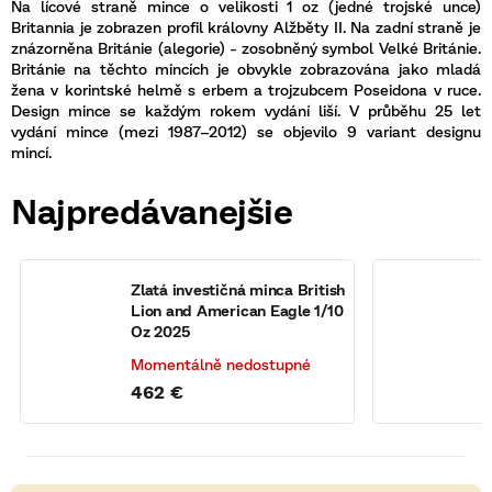
Na lícové straně mince o velikosti 1 oz (jedné trojské unce)
Britannia je zobrazen profil královny Alžběty II. Na zadní straně je
znázorněna Británie (alegorie) - zosobněný symbol Velké Británie.
Británie na těchto mincích je obvykle zobrazována jako mladá
žena v korintské helmě s erbem a trojzubcem Poseidona v ruce.
Design mince se každým rokem vydání liší. V průběhu 25 let
vydání mince (mezi 1987–2012) se objevilo 9 variant designu
mincí.
Najpredávanejšie
á
Zlatá investičná minca British
Z
Lion and American Eagle 1/10
B
Oz 2025
Momentálně nedostupné
462 €