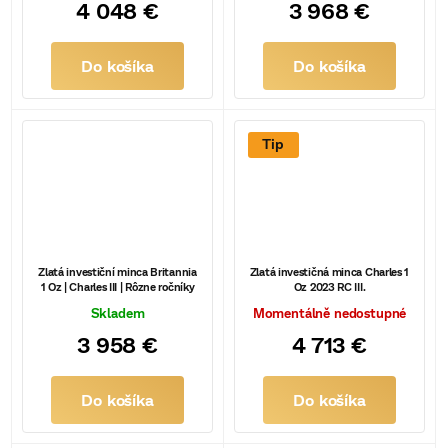
4 048 €
3 968 €
Do košíka
Do košíka
Tip
Zlatá investiční minca Britannia
Zlatá investičná minca Charles 1
1 Oz | Charles III | Rôzne ročníky
Oz 2023 RC III.
Skladem
Momentálně nedostupné
3 958 €
4 713 €
Do košíka
Do košíka