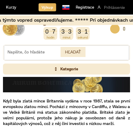
Prejsť
Výkup
Kurzy
Registrace
Prihlásenie
na
obsah
 vopred ospravedlňujeme. ***** Pri objednávkach uskutočn
Burza opět otevírá za
NÁKU
2
0
7
3
3
3
1
0
7
3
3
3
0
1
0
KOŠÍK
HĽADAŤ
Kategorie
Když byla zlatá mince Britannia vydána v roce 1987, stala se první
evropskou zlatou mincí. Pochází z mincovny v Cardiffu, z Walesu a
ve Velké Británii má status zákonného platidla. Britské zlato je
velmi populární, protože jeho nákup je osvobozen od daně z
kapitálových výnosů, což z něj činí investici s nízkou marží.