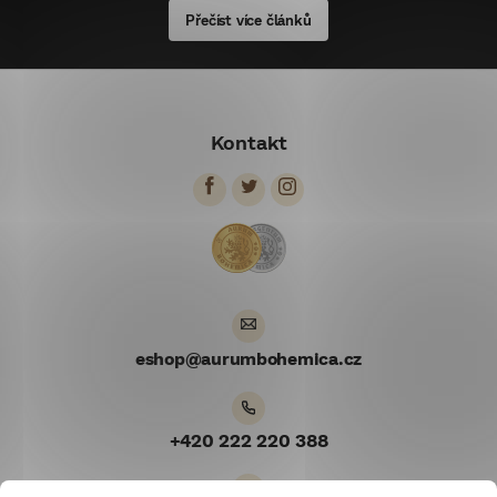
Přečíst více článků
Z
á
Kontakt
p
ä
t
i
e
eshop
@
aurumbohemica.cz
+420 222 220 388