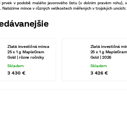
 prvek v podobě malého javorového listu (v dolním pravém rohu), vy
 Nabízíme mince v různých velikostech měřených v trojských uncích: 1 o
edávanejšie
Zlatá investičná minca
Zlatá investičná mi
25 x 1 g MapleGram
25 x 1 g MapleGra
Gold | rôzne ročníky
Gold | 2026
Skladem
Skladem
3 430 €
3 426 €
KÓD:
755816
KÓD:
94082
nabídka
tovaná edice