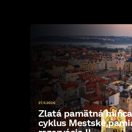
27.5.2026
Zlatá pamätná minc
cyklus Mestské pami
rezervácie II