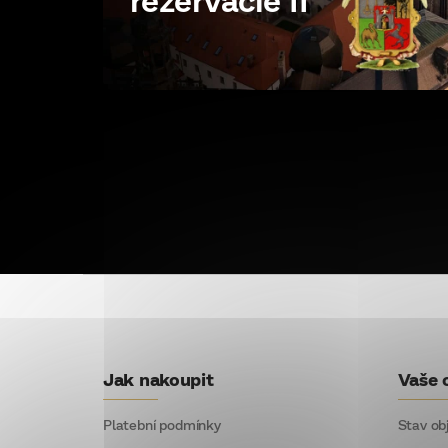
Z
á
p
Jak nakoupit
Vaše 
ä
t
Platební podmínky
Stav ob