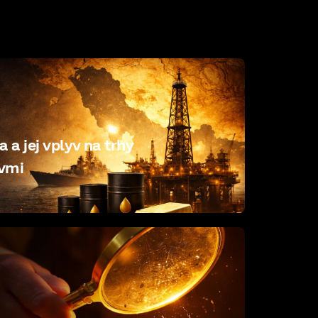
 a jej vplyv na trhy
ovmi