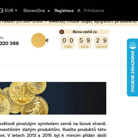
EUR
Slovenčina
Registrace
Prihlásenie
kend) môže dôjsť vplyvom prudkého nárastu ceny kovu po op
Burza zavírá za
NÁKUPNÝ
3
9
0
0
5
9
2
8
0
0
5
9
2
7
7
8
 220 388
KOŠÍK
světově proslulým symbolem země na lícové straně.
investičním zlatým produktům. Kvalita produktů této
ní. V letech 2013 a 2015 byl k mincím přidán další