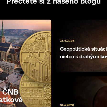
Přečtěte si z našeho blogu
k
y
v
ý
p
i
s
u
23.4.2026
Geopolitická situácia
nielen s drahými k
a ČNB
atkové
10.4.2026