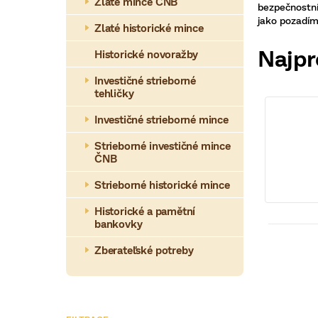
p
Zlaté mince ČNB
bezpečnostní
jako pozadím.
a
Zlaté historické mince
n
Najpr
Historické novoražby
e
Investičné strieborné
tehličky
l
Investičné strieborné mince
Strieborné investičné mince
ČNB
Strieborné historické mince
Historické a pamětní
bankovky
V
Zberateľské potreby
ý
Top 
Limi
p