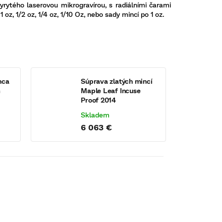
rytého laserovou mikrogravírou, s radiálními čarami
z, 1/2 oz, 1/4 oz, 1/10 Oz, nebo sady mincí po 1 oz.
nca
Súprava zlatých mincí
m
Maple Leaf Incuse
Proof 2014
Skladem
6 063 €
21
KÓD:
9408230
Tip