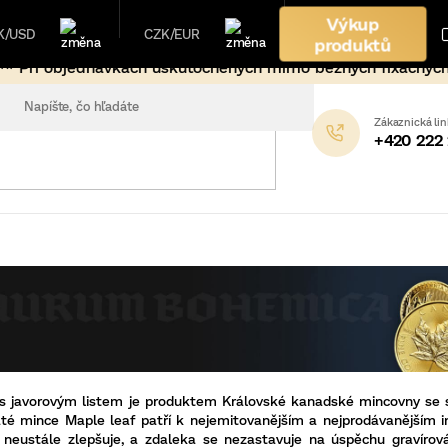
Výkup
K/USD
CZK/EUR
produktů
utočnených mimo bežných fixačných hodín (17:00-9:00 + ví
+420 222
s javorovým listem je produktem Královské kanadské mincovny se 
laté mince Maple leaf patří k nejemitovanějším a nejprodávanějším 
neustále zlepšuje, a zdaleka se nezastavuje na úspěchu gravírová