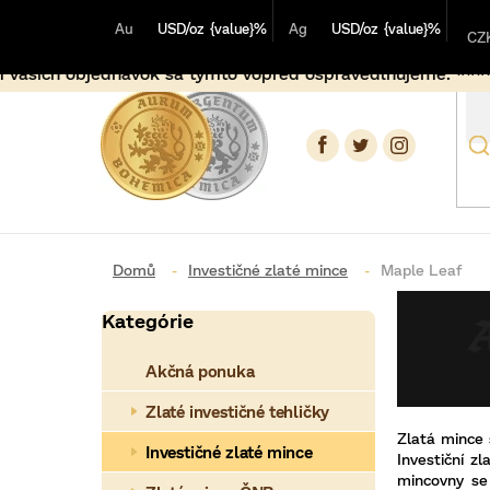
Prejsť
Au
USD/oz
{value}%
Ag
USD/oz
{value}%
na
CZ
obsah
 týmto vopred ospravedlňujeme. ***** Pri objednávkach usk
Investičné zlaté mince
Maple Leaf
B
Kategórie
Preskočiť
o
kategórie
Akčná ponuka
č
n
Zlaté investičné tehličky
Zlatá mince 
ý
Investičné zlaté mince
Investiční z
mincovny se 