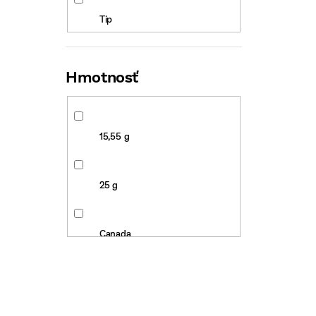
Tip
Zlat
Top nabídka
Hmotnosť
Limitovaná edice
15,55 g
25 g
Canada