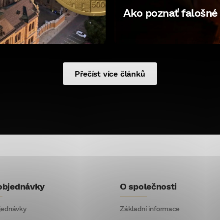
Ako poznať falošné 
Přečíst více článků
objednávky
O společnosti
jednávky
Základní informace